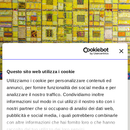
Questo sito web utilizza i cookie
Utilizziamo i cookie per personalizzare contenuti ed
annunci, per fornire funzionalità dei social media e per
Tegene Kunbi, «Untitled», 2025-26. Foto Yero Adugna Eticha. © Yero Adugna Eticha.
Courtesy dell’artista
analizzare il nostro traffico. Condividiamo inoltre
informazioni sul modo in cui utilizzi il nostro sito con i
nostri partner che si occupano di analisi dei dati web,
pubblicità e social media, i quali potrebbero combinarle
In che senso collabora con sua madre?
con altre informazioni che hai fornito loro o che hanno
Come dicevo, ci sono sempre persone che
raccolto dal tuo utilizzo dei loro servizi.