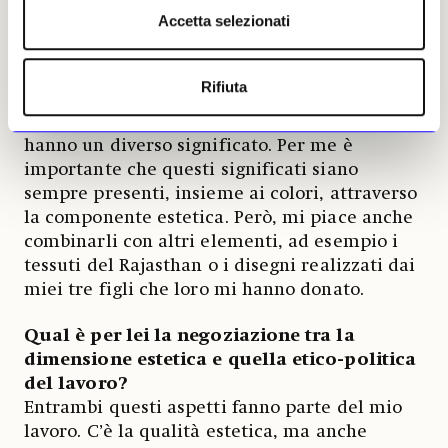
rimandano all’aspetto religioso e
Accetta selezionati
cerimoniale della tradizione della chiesa
ortodossa Etiope Tewahedo e altri ancora…
Sì, ci sono tessuti dorati che provengono
Rifiuta
dall’ambiente della chiesa ortodossa. Non solo
da quella etiope anche da quella russa, ma
hanno un diverso significato. Per me è
importante che questi significati siano
sempre presenti, insieme ai colori, attraverso
la componente estetica. Però, mi piace anche
combinarli con altri elementi, ad esempio i
tessuti del Rajasthan o i disegni realizzati dai
miei tre figli che loro mi hanno donato.
Qual è per lei la negoziazione tra la
dimensione estetica e quella etico-politica
del lavoro?
Entrambi questi aspetti fanno parte del mio
lavoro. C’è la qualità estetica, ma anche