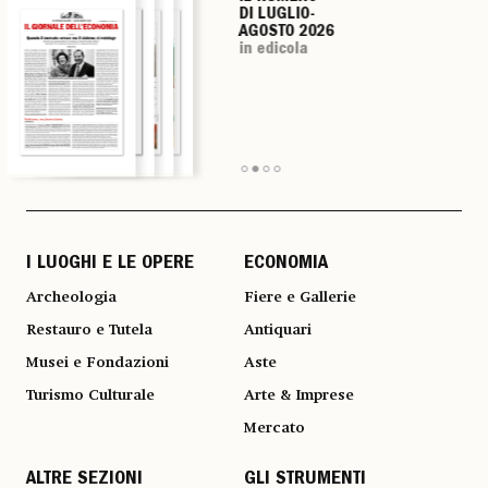
DI LUGLIO-
DI LUGLIO-
DI LUGLIO-
DI LUGLIO-
AGOSTO 2026
AGOSTO 2026
AGOSTO 2026
AGOSTO 2026
in edicola
in edicola
in edicola
in edicola
I LUOGHI E LE OPERE
ECONOMIA
Archeologia
Fiere e Gallerie
Restauro e Tutela
Antiquari
Musei e Fondazioni
Aste
Turismo Culturale
Arte & Imprese
Mercato
ALTRE SEZIONI
GLI STRUMENTI