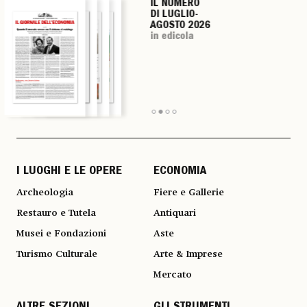
IL NUMERO
IL NUMERO
IL NUMERO
IL NUMERO
DI LUGLIO-
DI LUGLIO-
DI LUGLIO-
DI LUGLIO-
AGOSTO 2026
AGOSTO 2026
AGOSTO 2026
AGOSTO 2026
in edicola
in edicola
in edicola
in edicola
I LUOGHI E LE OPERE
ECONOMIA
Archeologia
Fiere e Gallerie
Restauro e Tutela
Antiquari
Musei e Fondazioni
Aste
Turismo Culturale
Arte & Imprese
Mercato