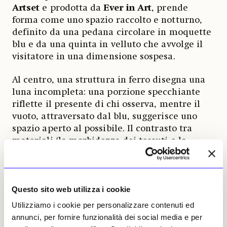
Artset
e prodotta da
Ever
in Art
, prende
forma come uno spazio raccolto e notturno,
definito da una pedana circolare in moquette
blu e da una quinta in velluto che avvolge il
visitatore in una dimensione sospesa.
Al centro, una struttura in ferro disegna una
luna incompleta: una porzione specchiante
riflette il presente di chi osserva, mentre il
vuoto, attraversato dal blu, suggerisce uno
spazio aperto al possibile. Il contrasto tra
materiali (la morbidezza dei tessuti e la
solidità di ferro e specchio) costruisce una
narrazione sensoriale che oscilla tra
prossimità fisica e distanza simbolica.
Questo sito web utilizza i cookie
L’esperienza si attiva attraverso un gesto
Utilizziamo i cookie per personalizzare contenuti ed
semplice: sedersi di fronte alla Luna e
annunci, per fornire funzionalità dei social media e per
formulare una domanda. Il visitatore entra