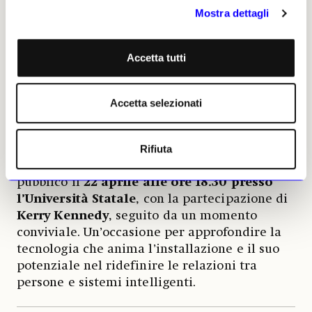
evolvere in un’esperienza di ascolto autentico
Mostra dettagli
e personalizzato.
Più che una semplice installazione
Accetta tutti
interattiva, il progetto riflette su un bisogno
universale,
essere ascoltati e riconosciuti
,
restituendolo in una forma che intreccia
Accetta selezionati
immaginario, introspezione e innovazione
tecnologica.
Rifiuta
L’opera sarà al centro anche di un incontro
pubblico il
22 aprile alle ore 18.30 presso
l’Università Statale
, con la partecipazione di
Kerry
Kennedy
, seguito da un momento
conviviale. Un’occasione per approfondire la
tecnologia che anima l’installazione e il suo
potenziale nel ridefinire le relazioni tra
persone e sistemi intelligenti.