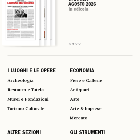
AGOSTO 2026
AGOSTO 2026
AGOSTO 2026
AGOSTO 2026
in edicola
in edicola
in edicola
in edicola
I LUOGHI E LE OPERE
ECONOMIA
Archeologia
Fiere e Gallerie
Restauro e Tutela
Antiquari
Musei e Fondazioni
Aste
Turismo Culturale
Arte & Imprese
Mercato
ALTRE SEZIONI
GLI STRUMENTI