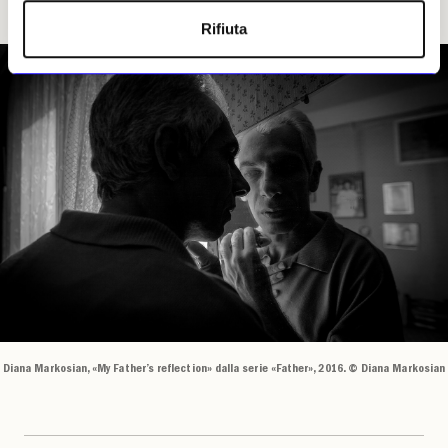
cercarlo. Penso che lo farò sempre
».
Rifiuta
Diana Markosian, «My Father’s reflection» dalla serie «Father», 2016. © Diana Markosian