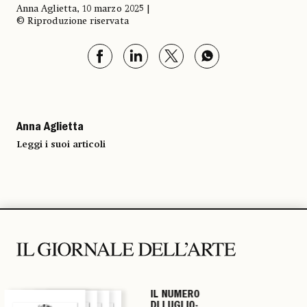
Anna Aglietta, 10 marzo 2025 |
© Riproduzione riservata
Anna Aglietta
Leggi i suoi articoli
IL NUMERO
IL NUMERO
IL NUMERO
IL NUMERO
DI LUGLIO-
DI LUGLIO-
DI LUGLIO-
DI LUGLIO-