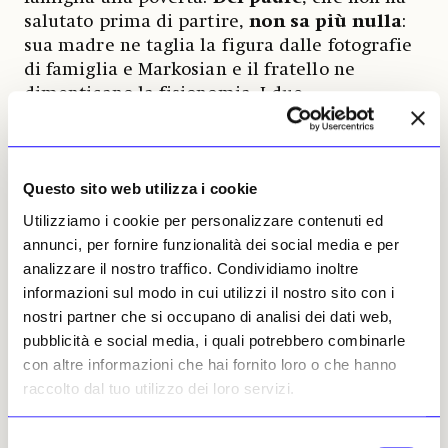
salutato prima di partire,
non sa più nulla
:
sua madre ne taglia la figura dalle fotografie
di famiglia e Markosian e il fratello ne
dimenticano la fisionomia. I due
impiegheranno quasi vent’anni prima di
tornare a Mosca, la loro città natale, e poi in
Armenia, da cui proviene la famiglia, nel
Questo sito web utilizza i cookie
tentativo di trovarlo.
Utilizziamo i cookie per personalizzare contenuti ed
Nel frattempo, Markosian si costruisce una
annunci, per fornire funzionalità dei social media e per
reputazione come fotografa, combinando
analizzare il nostro traffico. Condividiamo inoltre
diversi approcci e discipline in
uno stile
informazioni sul modo in cui utilizzi il nostro sito con i
narrativo unico
,
a cavallo tra la fotografia
nostri partner che si occupano di analisi dei dati web,
documentaria e quella concettuale
. Vince
pubblicità e social media, i quali potrebbero combinarle
premi internazionali e le sue opere vengono
con altre informazioni che hai fornito loro o che hanno
esposte in istituzioni quali il San Francisco
raccolto dal tuo utilizzo dei loro servizi.
Museum of Modern Art, l’International Center
of Photography e la National Portrait Gallery
Selezione