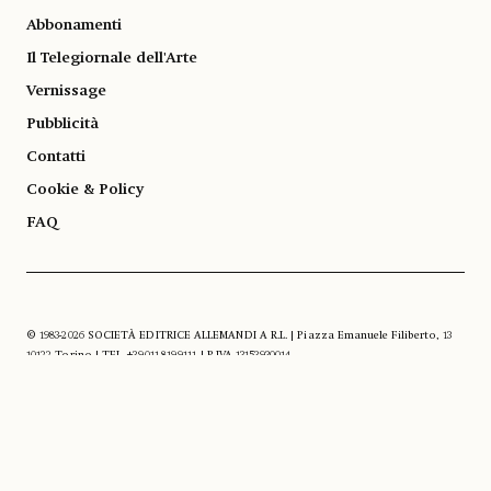
Abbonamenti
Il Telegiornale dell'Arte
Vernissage
Pubblicità
Contatti
Cookie & Policy
FAQ
© 1983-2026 SOCIETÀ EDITRICE ALLEMANDI A R.L. | Piazza Emanuele Filiberto, 13
10122 Torino | TEL. +39.011.819.9111 | P.IVA 13153930014
SOCIAL