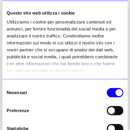
A cura di
Joan
Abelló
, l’allestimento accoglie
anche i lavori di
Fernando Nguema Madja,
Questo sito web utilizza i cookie
Modest Gené Roig, Rani Bruchstein,
Utilizziamo i cookie per personalizzare contenuti ed
Barbara Cammarata, Florin Codre, Jianqi
annunci, per fornire funzionalità dei social media e per
Du, Martin Emschermann, Alessia Forconi,
analizzare il nostro traffico. Condividiamo inoltre
Fulvio Merolli, Alfred Mirashi Milot,
informazioni sul modo in cui utilizzi il nostro sito con i
Mfochive Oumarou, Hannou Palosuo,
nostri partner che si occupano di analisi dei dati web,
Valeria Pérez Fuchs, Sonia Ros, Carlotta
pubblicità e social media, i quali potrebbero combinarle
Flora Saavedra González, Sandro Sanna,
con altre informazioni che hai fornito loro o che hanno
Giuseppe Saporito, Ingrid Seall, Michele
raccolto dal tuo utilizzo dei loro servizi.
Stanzione, Vassilis Vassiliades, Liu Youju e
William Marc Zanghi.
Selezione
Necessari
del
Per Andrea Roggi (Castiglion Fiorentino, 1962),
consenso
nello specifico, «
natura e spiritualità sono valori
fondamentali da trasmettere alle nuove generazioni.
Preferenze
Saranno loro ad avere la possibilità di cambiare questo
mondo e renderlo migliore. Per questo credo sia
Statistiche