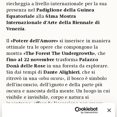
riecheggia a livello internazionale per la sua
presenza nel
Padiglione della Guinea
Equatoriale
alla
61ma Mostra
Internazionale d’Arte della Biennale di
Venezia
.
Il
«Potere dell’Amore»
si inserisce in maniera
ottimale tra le opere che compongono la
mostra
«The Forest The Undergrowth»
, che
fino al 22 novembre
trasforma
Palazzo
Donà delle Rose
in una foresta da esplorare.
Sin dai tempi di
Dante Alighieri
, che si
ritrovò in una «
selva oscura
», il bosco è simbolo
dell’inconscio, dell’ignoto e della parte più
oscura e nascosta della mente. Un luogo in cui
visibile e invisibile, corpo e natura si
incontrano, offrendo l’occasione per creare
qualcosa di nuovo.