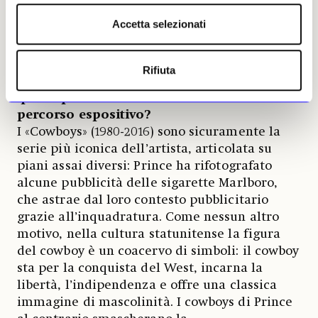
raggiungono un’efficacia del tutto autonoma,
Accetta selezionati
nasce la tensione tipica dell’approccio di
Prince.
Rifiuta
Nella selezione di opere che lei ha operato
quali spiccano come lavori-chiave nel
percorso espositivo?
I «Cowboys» (1980-2016) sono sicuramente la
serie più iconica dell’artista, articolata su
piani assai diversi: Prince ha rifotografato
alcune pubblicità delle sigarette Marlboro,
che astrae dal loro contesto pubblicitario
grazie all’inquadratura. Come nessun altro
motivo, nella cultura statunitense la figura
del cowboy è un coacervo di simboli: il cowboy
sta per la conquista del West, incarna la
libertà, l’indipendenza e offre una classica
immagine di mascolinità. I cowboys di Prince