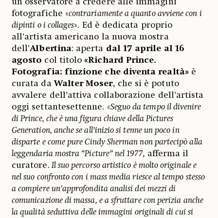
un osservatore a credere alle immagini
fotografiche «
contrariamente a quanto avviene con i
dipinti o i collages
». Ed è dedicata proprio
all’artista americano la nuova mostra
dell’
Albertina
: aperta
dal 17 aprile al 16
agosto
col titolo
«Richard Prince.
Fotografia: finzione che diventa realtà»
è
curata da
Walter Moser
, che si è potuto
avvalere dell’attiva collaborazione dell’artista
oggi settantesettenne. «
Seguo da tempo il divenire
di Prince, che è una figura chiave della Pictures
Generation, anche se all’inizio si tenne un poco in
disparte e come pure Cindy Sherman non partecipò alla
leggendaria mostra “Picture” nel 1977
, afferma il
curatore.
Il suo percorso artistico è molto originale e
nel suo confronto con i mass media riesce al tempo stesso
a compiere un’approfondita analisi dei mezzi di
comunicazione di massa, e a sfruttare con perizia anche
la qualità seduttiva delle immagini originali di cui si