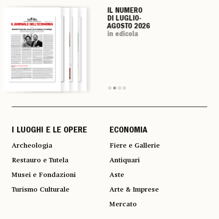
IL NUMERO
IL NUMERO
IL NUMERO
IL NUMERO
DI LUGLIO-
DI LUGLIO-
DI LUGLIO-
DI LUGLIO-
AGOSTO 2026
AGOSTO 2026
AGOSTO 2026
AGOSTO 2026
in edicola
in edicola
in edicola
in edicola
I LUOGHI E LE OPERE
ECONOMIA
Archeologia
Fiere e Gallerie
Restauro e Tutela
Antiquari
Musei e Fondazioni
Aste
Turismo Culturale
Arte & Imprese
Mercato