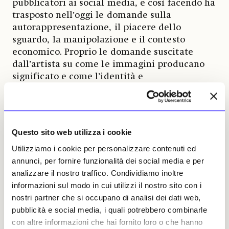
pubblicatori ai social media, e così facendo ha
trasposto nell’oggi le domande sulla
autorappresentazione, il piacere dello
sguardo, la manipolazione e il contesto
economico. Proprio le domande suscitate
dall’artista su come le immagini producano
significato e come l’identità e
l’autorappresentazione attraverso i canali
mediatici siano sempre anche collegate a
condizioni economiche, sono oggi rilevanti e
attuali come mai prima d’ora, si pensi anche
Questo sito web utilizza i cookie
solo a Instagram.
Utilizziamo i cookie per personalizzare contenuti ed
annunci, per fornire funzionalità dei social media e per
Dal punto di vista dell’appropriazione in
analizzare il nostro traffico. Condividiamo inoltre
atto oggi in rete, qualcuno potrebbe essere
informazioni sul modo in cui utilizzi il nostro sito con i
tentato di definire il tipo d’intervento
nostri partner che si occupano di analisi dei dati web,
praticato da Prince sulle fotografie come
pubblicità e social media, i quali potrebbero combinarle
una sorta di Photoshop ante litteram o
con altre informazioni che hai fornito loro o che hanno
come l’uso di un’odierna app da telefono