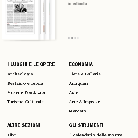
in edicola
in edicola
in edicola
in edicola
I LUOGHI E LE OPERE
ECONOMIA
Archeologia
Fiere e Gallerie
Restauro e Tutela
Antiquari
Musei e Fondazioni
Aste
Turismo Culturale
Arte & Imprese
Mercato
ALTRE SEZIONI
GLI STRUMENTI
Libri
Il calendario delle mostre