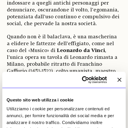
indossare a quegli antichi personaggi per
denunciare, oscurandone il volto, l’egomania,
potenziata dall’uso continuo e compulsivo dei
social, che pervade la nostra società.
Quando non è il balaclava, è una mascherina
a elidere le fattezze dell’effigiato, come nel
caso del «Musico» di
Leonardo da Vinci
,
l’unica opera su tavola di Leonardo rimasta a
Milano, probabile ritratto di Franchino
Gaffurio (1451-1522), colto umanista, maestro
di cappella del Duomo di Milano e primo
cantore di corte di Ludovico il Moro, che qui
diventa un dj, immerso in coloratissime e
spigolose vibrazioni acustiche che
Questo sito web utilizza i cookie
destrutturano l’immagine pur senza privarla
Utilizziamo i cookie per personalizzare contenuti ed
della sua riconoscibilità. E così accade, tra gli
annunci, per fornire funzionalità dei social media e per
altri, all’elegante Michel de l’Hospital nel
analizzare il nostro traffico. Condividiamo inoltre
«Ritratto di gentiluomo» di
Giovan Battsta