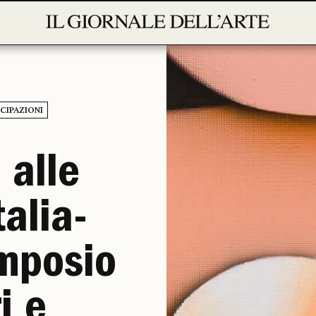
ICIPAZIONI
 alle
talia-
imposio
i e