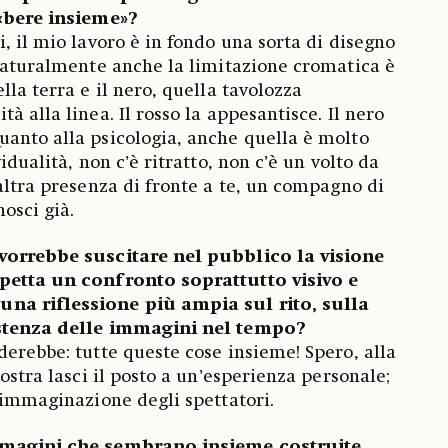
 «bere insieme»?
, il mio lavoro è in fondo una sorta di disegno
 naturalmente anche la limitazione cromatica è
lla terra e il nero, quella tavolozza
à alla linea. Il rosso la appesantisce. Il nero
anto alla psicologia, anche quella è molto
idualità, non c’è ritratto, non c’è un volto da
’altra presenza di fronte a te, un compagno di
osci già.
vorrebbe suscitare nel pubblico la visione
petta un confronto soprattutto visivo e
na riflessione più ampia sul rito, sulla
istenza delle immagini nel tempo?
derebbe: tutte queste cose insieme! Spero, alla
mostra lasci il posto a un’esperienza personale;
l’immaginazione degli spettatori.
mmagini che sembrano insieme costruite