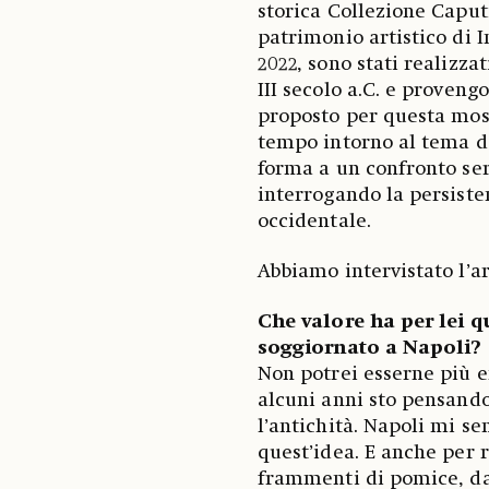
storica Collezione Caputi
patrimonio artistico di I
2022, sono stati realizzat
III secolo a.C. e proveng
proposto per questa most
tempo intorno al tema de
forma a un confronto se
interrogando la persiste
occidentale.
Abbiamo intervistato l’ar
Che valore ha per lei q
soggiornato a Napoli?
Non potrei esserne più e
alcuni anni sto pensand
l’antichità. Napoli mi s
quest’idea. E anche per 
frammenti di pomice, da