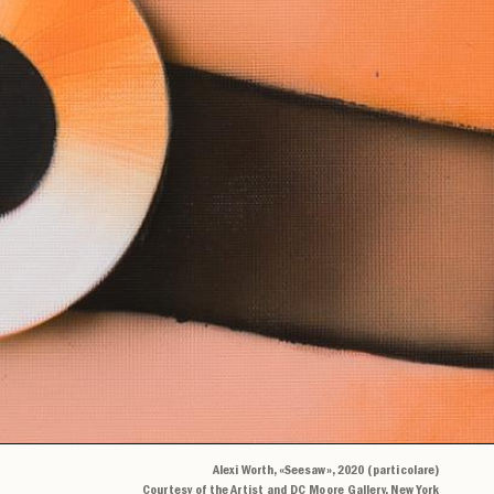
Alexi Worth, «Seesaw», 2020 (particolare)
Courtesy of the Artist and DC Moore Gallery, New York