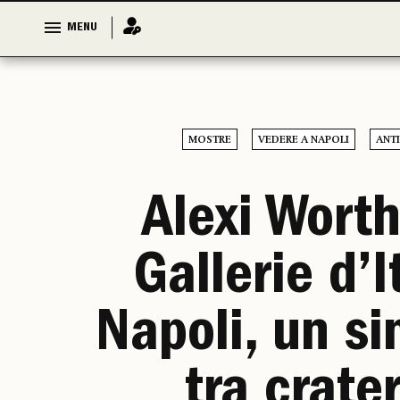
MENU
MENU
MOSTRE
VEDERE A NAPOLI
ANT
Alexi Worth
Gallerie d’I
Napoli, un s
tra crater