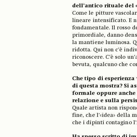
dell’antico rituale del
Come le pitture vascolari
lineare intensificato. E
fondamentale. Il rosso de
primordiale, danno densit
la mantiene luminosa. Qu
ridotta. Qui non c’è indiv
riconoscere. C’è solo un
bevuta, qualcuno che con
Che tipo di esperienza 
di questa mostra? Si as
formale oppure anche u
relazione e sulla pers
Quale artista non rispon
fine, che l’«idea» della 
che i dipinti contagino 
Ha spesso scritto di i