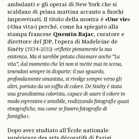
ambulanti e gli operai di New York che si
scaldano di prima mattina accanto a fuochi
improvvisati. Il titolo della mostra è
«Une vie»
(«Una vita») perché, come ha spiegato alla
stampa francese
Quentin Bajac
, curatore e
direttore del JDP, l’opera di Madeleine de
Sinéty (1934-2011) «
riflette pienamente la sua
esistenza. Ma si sarebbe potuta chiamare anche “La
vita”, dal momento che lei non si mette mai in scena,
tenendosi sempre in disparte: il suo sguardo,
profondamente umanista, si rivolge sempre verso gli
altri, portato da un soffio di colore. De Sinéty è stata
una grandissima colorista, capace di usare il colore in
modo espressivo e sensibile, realizzando fotografie quasi
etnografiche, ma come se fossero fotografie di
famiglia
».
Dopo aver studiato all’École nationale
supérieure des arts décoratifs di Parigi,