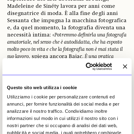
Madeleine de Sinéty lavora per anni come
disegnatrice di moda. È alla fine degli anni
Sessanta che impugna la macchina fotografica
e, da quel momento, la fotografia diventa una
necessità intima: «
Potremmo definirla una fotografa
amatoriale, nel senso che è autodidatta, che ha esposto
molto poco in vita e che la fotografia non è mai stata il
suo lavoro
, spiega ancora Bajac.
È una pratica
personale, profondamente legata alla sua vita e alla sua
famiglia
».
I suoi lavori sono stati riscoperti
solo nel 2020
con la mostra del Centre d’art
GwinZegal di Guingamp, in Bretagna,
Questo sito web utilizza i cookie
realizzata a partire da un nucleo di fotografie
Utilizziamo i cookie per personalizzare contenuti ed
a colori donate al Musée Niépce di Chalon-
annunci, per fornire funzionalità dei social media e per
sur-Saône. L’archivio, migliaia di immagini e
analizzare il nostro traffico. Condividiamo inoltre
documenti, è entrato nel fondo della
informazioni sul modo in cui utilizzi il nostro sito con i
Médiathèque de la photographie et du
nostri partner che si occupano di analisi dei dati web,
patrimoine di Charenton.
pubblicità e social media, i quali potrebbero combinarle