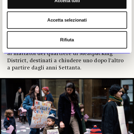
Accetta tutti
lavoro nei campi, le feste di paese, i picnic
all’ombra dei meli, i semplici momenti
domestici. Di questi anni ha lasciato un
Accetta selezionati
corpus di oltre 50mila immagini. Infine, c’è il
periodo «americano» (1985-2011), tra Rangeley,
nel Maine, e New York, dove si trasferisce con
Rifiuta
marito e figlio. Qui si interessa in particolare
ai mattatoi del quartiere di Meatpacking
District, destinati a chiudere uno dopo l’altro
a partire dagli anni Settanta.