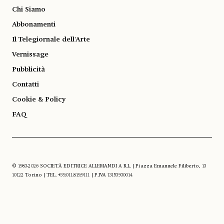
Chi Siamo
Abbonamenti
Il Telegiornale dell'Arte
Vernissage
Pubblicità
Contatti
Cookie & Policy
FAQ
© 1983-2026 SOCIETÀ EDITRICE ALLEMANDI A R.L. | Piazza Emanuele Filiberto, 13
10122 Torino | TEL. +39.011.819.9111 | P.IVA 13153930014
SOCIAL