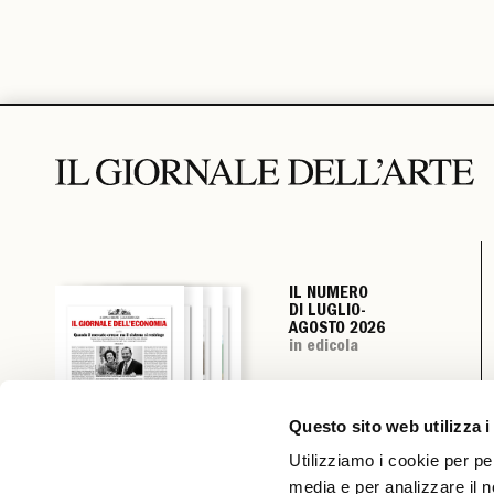
IL NUMERO
IL NUMERO
IL NUMERO
IL NUMERO
DI LUGLIO-
DI LUGLIO-
DI LUGLIO-
DI LUGLIO-
AGOSTO 2026
AGOSTO 2026
AGOSTO 2026
AGOSTO 2026
in edicola
in edicola
in edicola
in edicola
Questo sito web utilizza i
Utilizziamo i cookie per pe
media e per analizzare il n