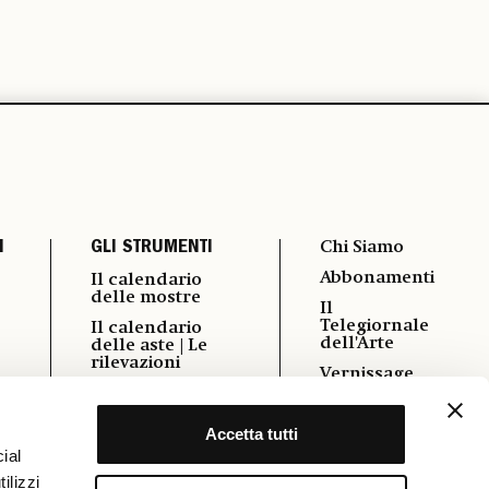
I
GLI STRUMENTI
Chi Siamo
Abbonamenti
Il calendario
delle mostre
Il
Telegiornale
Il calendario
dell'Arte
delle aste | Le
rilevazioni
Vernissage
i
Autori
Pubblicità
Podcast
Accetta tutti
Contatti
Power 100
ial
Cookie &
ilizzi
Policy
Osservatorio