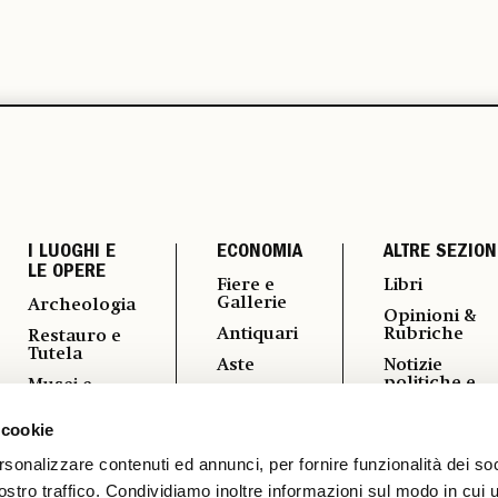
I LUOGHI E
ECONOMIA
ALTRE SEZION
LE OPERE
Fiere e
Libri
Gallerie
Archeologia
Opinioni &
Antiquari
Rubriche
Restauro e
Tutela
Aste
Notizie
politiche e
Musei e
Arte &
professional
Fondazioni
Imprese
 cookie
Fotografia
Turismo
Mercato
Culturale
Vedere a
rsonalizzare contenuti ed annunci, per fornire funzionalità dei soc
ostro traffico. Condividiamo inoltre informazioni sul modo in cui ut
Vernissage