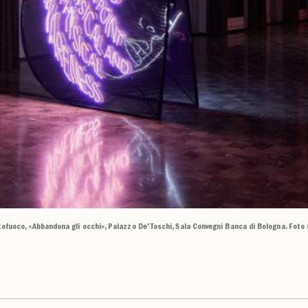
tofuoco, «Abbandona gli occhi», Palazzo De' Toschi, Sala Convegni Banca di Bologna. Foto 