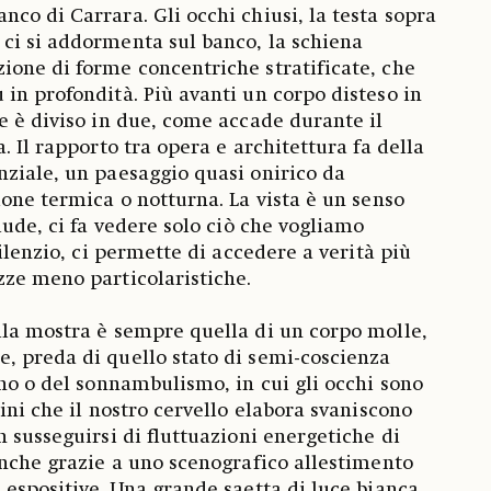
co di Carrara. Gli occhi chiusi, la testa sopra
ci si addormenta sul banco, la schiena
one di forme concentriche stratificate, che
in profondità. Più avanti un corpo disteso in
e è diviso in due, come accade durante il
. Il rapporto tra opera e architettura fa della
ziale, un paesaggio quasi onirico da
ione termica o notturna. La vista è un senso
lude, ci fa vedere solo ciò che vogliamo
silenzio, ci permette di accedere a verità più
ze meno particolaristiche.
lla mostra è sempre quella di un corpo molle,
, preda di quello stato di semi-coscienza
gno o del sonnambulismo, in cui gli occhi sono
ini che il nostro cervello elabora svaniscono
n susseguirsi di fluttuazioni energetiche di
anche grazie a uno scenografico allestimento
 espositive. Una grande saetta di luce bianca