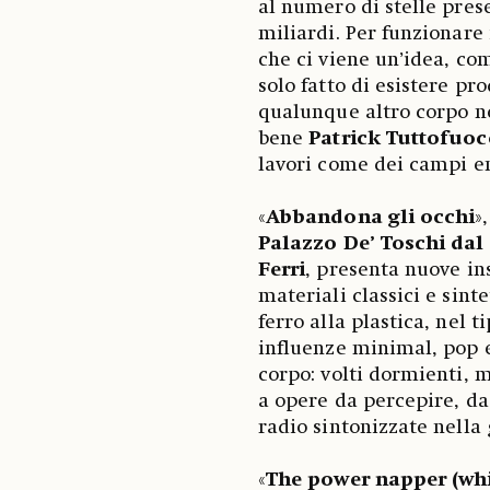
al numero di stelle prese
miliardi. Per funzionare 
che ci viene un’idea, c
solo fatto di esistere 
qualunque altro corpo nel
bene
Patrick Tuttofuoc
lavori come dei campi en
«
Abbandona gli occhi
»
Palazzo De’ Toschi dal
Ferri
, presenta nuove in
materiali classici e sint
ferro alla plastica, nel t
influenze minimal, pop e
corpo: volti dormienti, 
a opere da percepire, d
radio sintonizzate nella
«
The power napper (whi