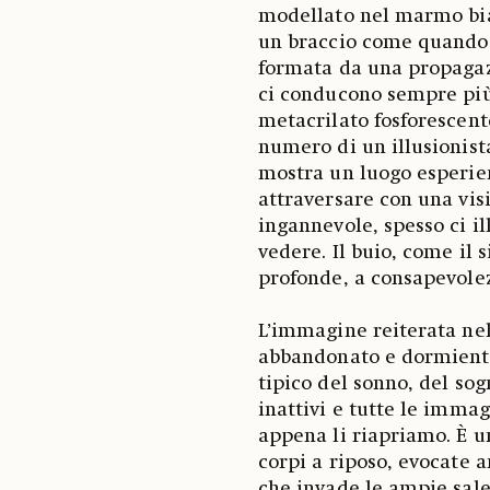
modellato nel marmo bian
un braccio come quando 
formata da una propagazi
ci conducono sempre più 
metacrilato fosforescent
numero di un illusionista
mostra un luogo esperien
attraversare con una vis
ingannevole, spesso ci il
vedere. Il buio, come il 
profonde, a consapevolez
L’immagine reiterata ne
abbandonato e dormiente
tipico del sonno, del so
inattivi e tutte le immag
appena li riapriamo. È u
corpi a riposo, evocate 
che invade le ampie sale