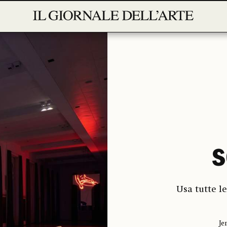
s
Usa tutte l
Je