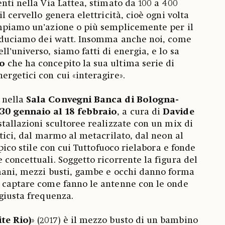
nti nella Via Lattea, stimato da 100 a 400
il cervello genera elettricità, cioè ogni volta
ompiamo un’azione o più semplicemente per il
produciamo dei watt. Insomma anche noi, come
l’universo, siamo fatti di energia, e lo sa
o
che ha concepito la sua ultima serie di
ergetici con cui «interagire».
, nella
Sala Convegni Banca di Bologna-
 30 gennaio al 18 febbraio
, a cura di
Davide
stallazioni scultoree realizzate con un mix di
etici, dal marmo al metacrilato, dal neon al
ipico stile con cui Tuttofuoco rielabora e fonde
 concettuali. Soggetto ricorrente la figura del
mani, mezzi busti, gambe e occhi danno forma
a captare come fanno le antenne con le onde
 giusta frequenza.
te Rio)
» (2017) è il mezzo busto di un bambino