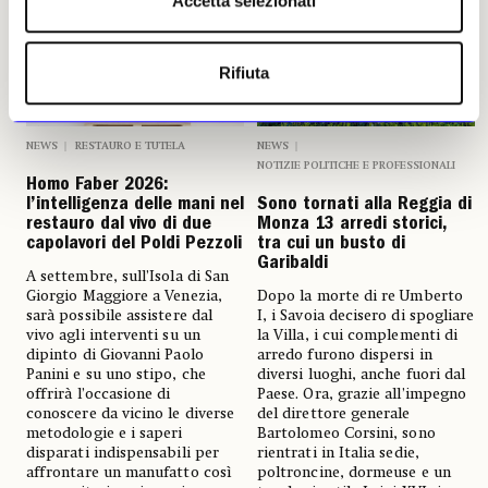
Accetta selezionati
Rifiuta
NEWS
RESTAURO E TUTELA
NEWS
NOTIZIE POLITICHE E PROFESSIONALI
Homo Faber 2026:
l’intelligenza delle mani nel
Sono tornati alla Reggia di
restauro dal vivo di due
Monza 13 arredi storici,
capolavori del Poldi Pezzoli
tra cui un busto di
Garibaldi
A settembre, sull’Isola di San
Giorgio Maggiore a Venezia,
Dopo la morte di re Umberto
sarà possibile assistere dal
I, i Savoia decisero di spogliare
vivo agli interventi su un
la Villa, i cui complementi di
dipinto di Giovanni Paolo
arredo furono dispersi in
Panini e su uno stipo, che
diversi luoghi, anche fuori dal
offrirà l’occasione di
Paese. Ora, grazie all’impegno
conoscere da vicino le diverse
del direttore generale
metodologie e i saperi
Bartolomeo Corsini, sono
disparati indispensabili per
rientrati in Italia sedie,
affrontare un manufatto così
poltroncine, dormeuse e un