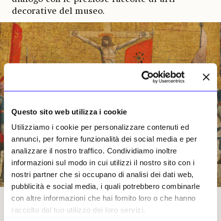
decorative del museo.
Questo sito web utilizza i cookie
Utilizziamo i cookie per personalizzare contenuti ed
annunci, per fornire funzionalità dei social media e per
analizzare il nostro traffico. Condividiamo inoltre
informazioni sul modo in cui utilizzi il nostro sito con i
nostri partner che si occupano di analisi dei dati web,
pubblicità e social media, i quali potrebbero combinarle
con altre informazioni che hai fornito loro o che hanno
«La Crocifissione» (1454-69) di Piero della Francesca, particolare, olio e oro su tavola
raccolto dal tuo utilizzo dei loro servizi.
37,2x40,3 cm. New York, The Frick Collection