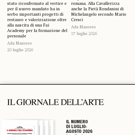
stato riconfermato al vertice e
romana. Alla Cavallerizza
per il nuovo mandato ha in
anche la Pietà Rondanini di
serbo importanti progetti di
Michelangelo secondo Mario
restauro e valorizzazione oltre
Cresci
alla nascita di una Fai
Ada Masoero
Academy per la formazione del
17 luglio 2026
personale
Ada Masoero
20 luglio 2026
IL NUMERO
IL NUMERO
IL NUMERO
IL NUMERO
DI LUGLIO-
DI LUGLIO-
DI LUGLIO-
DI LUGLIO-
AGOSTO 2026
AGOSTO 2026
AGOSTO 2026
AGOSTO 2026