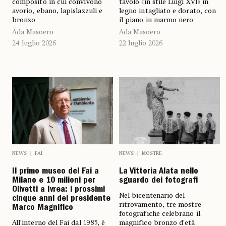
composito in cui convivono
tavolo «in stile Luigi XVI» in
avorio, ebano, lapislazzuli e
legno intagliato e dorato, con
bronzo
il piano in marmo nero
Ada Masoero
Ada Masoero
24 luglio 2026
22 luglio 2026
NEWS
FAI
NEWS
MOSTRE
Il primo museo del Fai a
La Vittoria Alata nello
Milano e 10 milioni per
sguardo dei fotografi
Olivetti a Ivrea: i prossimi
Nel bicentenario del
cinque anni del presidente
ritrovamento, tre mostre
Marco Magnifico
fotografiche celebrano il
All’interno del Fai dal 1985, è
magnifico bronzo d’età