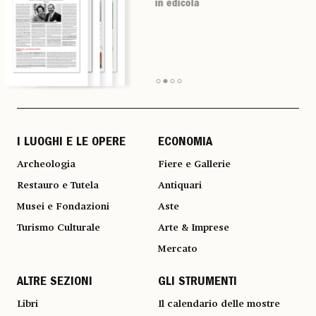
in edicola
in edicola
in edicola
in edicola
I LUOGHI E LE OPERE
ECONOMIA
Archeologia
Fiere e Gallerie
Restauro e Tutela
Antiquari
Musei e Fondazioni
Aste
Turismo Culturale
Arte & Imprese
Mercato
ALTRE SEZIONI
GLI STRUMENTI
Libri
Il calendario delle mostre