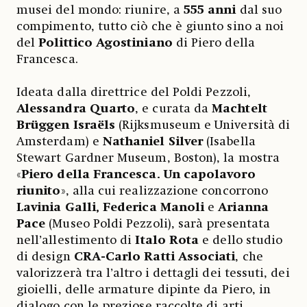
musei del mondo: riunire, a
555 anni
dal suo
compimento, tutto ciò che è giunto sino a noi
del
Polittico Agostiniano
di Piero della
Francesca.
Ideata dalla direttrice del Poldi Pezzoli,
Alessandra Quarto
, e curata da
Machtelt
Brüggen Israëls
(Rijksmuseum e Università di
Amsterdam) e
Nathaniel Silver
(Isabella
Stewart Gardner Museum, Boston), la mostra
«
Piero della Francesca. Un capolavoro
riunito
», alla cui realizzazione concorrono
Lavinia Galli, Federica Manoli
e
Arianna
Pace
(Museo Poldi Pezzoli), sarà presentata
nell’allestimento di
Italo Rota
e dello studio
di design
CRA-Carlo Ratti Associati
, che
valorizzerà tra l’altro i dettagli dei tessuti, dei
gioielli, delle armature dipinte da Piero, in
dialogo con le preziose raccolte di arti