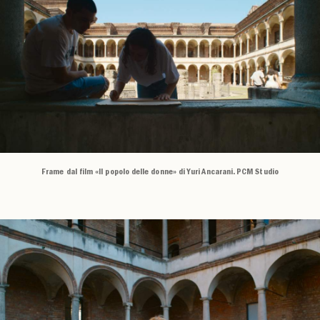
Frame dal film «Il popolo delle donne» di Yuri Ancarani. PCM Studio