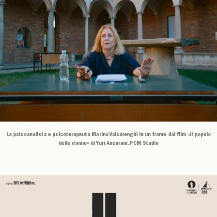
La psicoanalista e psicoterapeuta Marina Valcarenghi in un frame dal film «Il popolo
delle donne» di Yuri Ancarani. PCM Studio