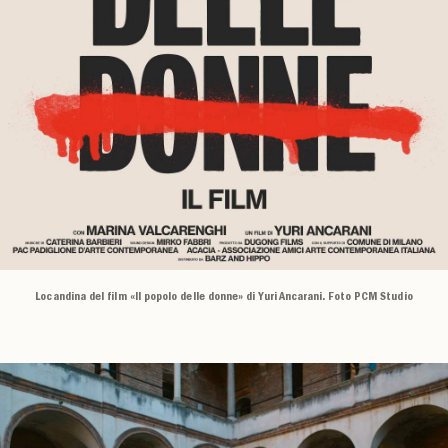
Locandina del film «Il popolo delle donne» di Yuri Ancarani. Foto PCM Studio