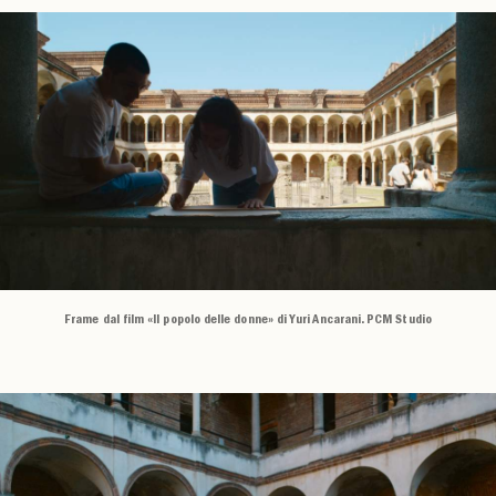
Frame dal film «Il popolo delle donne» di Yuri Ancarani. PCM Studio