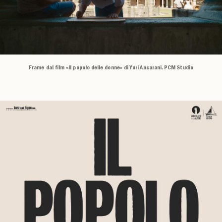
Frame dal film «Il popolo delle donne» di Yuri Ancarani. PCM Studio