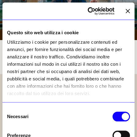
Questo sito web utilizza i cookie
Utilizziamo i cookie per personalizzare contenuti ed
La psicoanalista e psicoterapeuta Marina Valcarenghi in un frame dal film «Il popolo
annunci, per fornire funzionalità dei social media e per
delle donne» di Yuri Ancarani. PCM Studio
analizzare il nostro traffico. Condividiamo inoltre
informazioni sul modo in cui utilizzi il nostro sito con i
nostri partner che si occupano di analisi dei dati web,
pubblicità e social media, i quali potrebbero combinarle
con altre informazioni che hai fornito loro o che hanno
raccolto dal tuo utilizzo dei loro servizi.
Selezione
Necessari
del
consenso
Preferenze