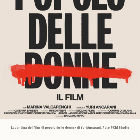
Locandina del film «Il popolo delle donne» di Yuri Ancarani. Foto PCM Studio