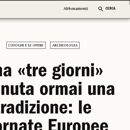
Abbonamenti
Abbonamenti
CERCA
CERCA
I LUOGHI E LE OPERE
ARCHEOLOGIA
a «tre giorni»
enuta ormai una
tradizione: le
ornate Europee