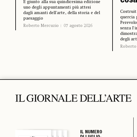
cosa
È giunto alla sua quindicesima edizione
uno degli appuntamenti più attesi
Costruit
dagli amanti dell'arte, della storia e del
quercia 
paesaggio
Perevolo
Roberto Mercuzio
07 agosto 2026
senza l’
dimostra
degli art
Roberto
IL NUMERO
IL NUMERO
IL NUMERO
IL NUMERO