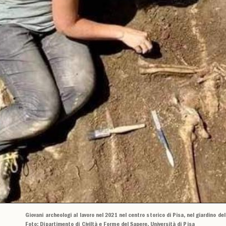
Giovani archeologi al lavoro nel 2021 nel centro storico di Pisa, nel giardino de
Foto: Dipartimento di Civiltà e Forme del Sapere, Università di Pisa