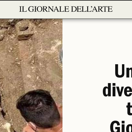
Un
div
Gi