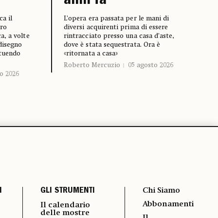
anni fa
a il
L’opera era passata per le mani di
ro
diversi acquirenti prima di essere
a, a volte
rintracciato presso una casa d’aste,
 disegno
dove è stata sequestrata. Ora è
ituendo
«ritornata a casa»
Roberto Mercuzio
05 agosto 2026
o 2026
I
GLI STRUMENTI
Chi Siamo
Abbonamenti
Il calendario
delle mostre