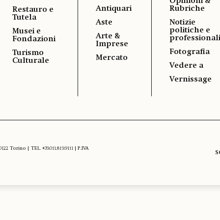
Opinioni &
Antiquari
Rubriche
Restauro e
Tutela
Aste
Notizie
politiche e
Musei e
Arte &
professional
Fondazioni
Imprese
Fotografia
Turismo
Mercato
Culturale
Vedere a
Vernissage
 Torino | TEL. +39.011.819.9111 | P.IVA
S