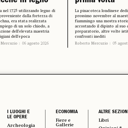
cche in legno
prima volta
a nel 1725 utilizzando legno di
La pinacoteca londinese dedic
proveniente dalla fortezza di
prossimo novembre al maest
chna, era stata realizzata
fiammingo una mostra storic
impiego di un solo chiodo, a
accostando il dipinto al suo
zione dell’elevata maestria
preparatorio, altre volte ist
igiani dell’epoca
confronti inediti
 Mercuzio
06 agosto 2026
Roberto Mercuzio
05 agost
I LUOGHI E
ECONOMIA
ALTRE SEZION
LE OPERE
Fiere e
Libri
Gallerie
Archeologia