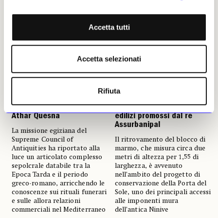
Accetta tutti
Accetta selezionati
NEWS
ARCHEOLOGIA
NEWS
ARCHEOLOGIA
Egitto, scoperti 560
A Mosul è riemersa una
Rifiuta
ushabti e ceramiche di
monumentale stele assira
Rodi nella necropoli di Tell
che narra i programmi
Athar Quesna
edilizi promossi dal re
Assurbanipal
La missione egiziana del
Supreme Council of
Il ritrovamento del blocco di
Antiquities ha riportato alla
marmo, che misura circa due
luce un articolato complesso
metri di altezza per 1,55 di
sepolcrale databile tra la
larghezza, è avvenuto
Epoca Tarda e il periodo
nell’ambito del progetto di
greco-romano, arricchendo le
conservazione della Porta del
conoscenze sui rituali funerari
Sole, uno dei principali accessi
e sulle allora relazioni
alle imponenti mura
commerciali nel Mediterraneo
dell’antica Ninive