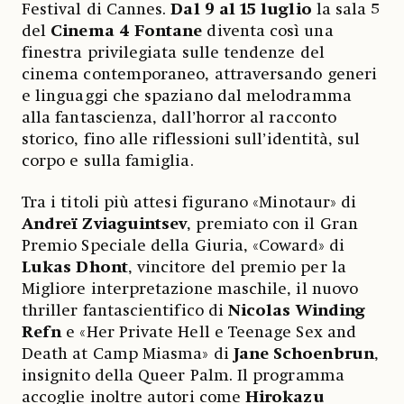
Festival di Cannes.
Dal 9 al 15 luglio
la sala 5
del
Cinema 4 Fontane
diventa così una
finestra privilegiata sulle tendenze del
cinema contemporaneo, attraversando generi
e linguaggi che spaziano dal melodramma
alla fantascienza, dall’horror al racconto
storico, fino alle riflessioni sull’identità, sul
corpo e sulla famiglia.
Tra i titoli più attesi figurano «Minotaur» di
Andreï Zviaguintsev
, premiato con il Gran
Premio Speciale della Giuria, «Coward» di
Lukas
Dhont
, vincitore del premio per la
Migliore interpretazione maschile, il nuovo
thriller fantascientifico di
Nicolas Winding
Refn
e «Her Private Hell e Teenage Sex and
Death at Camp Miasma» di
Jane Schoenbrun
,
insignito della Queer Palm. Il programma
accoglie inoltre autori come
Hirokazu