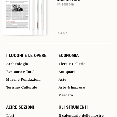
AGOSTO 2026
AGOSTO 2026
AGOSTO 2026
AGOSTO 2026
in edicola
in edicola
in edicola
in edicola
I LUOGHI E LE OPERE
ECONOMIA
Archeologia
Fiere e Gallerie
Restauro e Tutela
Antiquari
Musei e Fondazioni
Aste
Turismo Culturale
Arte & Imprese
Mercato
ALTRE SEZIONI
GLI STRUMENTI
Libri
Il calendario delle mostre