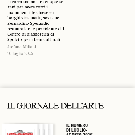
ci vorranno ancora cinque-sei
anni per avere tutti i
monumenti, le chiese e i
borghi sistemati», sostiene
Bernardino Sperandio,
restauratore e presidente del
Centro di diagnostica di
Spoleto per i beni culturali
Stefano Miliani
10 luglio 2026
IL NUMERO
IL NUMERO
IL NUMERO
IL NUMERO
DI LUGLIO-
DI LUGLIO-
DI LUGLIO-
DI LUGLIO-