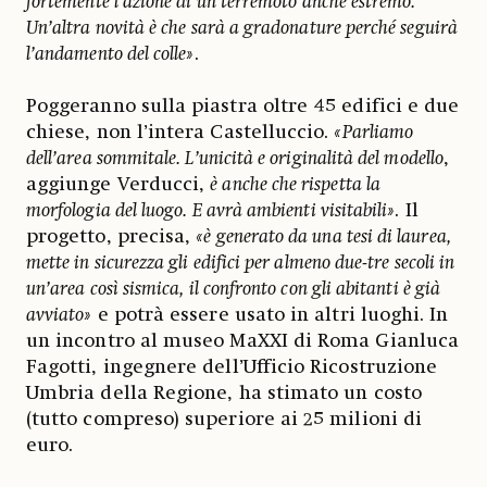
fortemente l’azione di un terremoto anche estremo.
Un’altra novità è che sarà a gradonature perché seguirà
l’andamento del colle»
.
Poggeranno sulla piastra oltre 45 edifici e due
chiese, non l’intera Castelluccio.
«Parliamo
dell’area sommitale. L’unicità e originalità del modello
,
aggiunge Verducci,
è anche che rispetta la
morfologia del luogo. E avrà ambienti visitabili»
. Il
progetto, precisa,
«è generato da una tesi di laurea,
mette in sicurezza gli edifici per almeno due-tre secoli in
un’area così sismica, il confronto con gli abitanti è già
avviato»
e potrà essere usato in altri luoghi. In
un incontro al museo MaXXI di Roma Gianluca
Fagotti, ingegnere dell’Ufficio Ricostruzione
Umbria della Regione, ha stimato un costo
(tutto compreso) superiore ai 25 milioni di
euro.