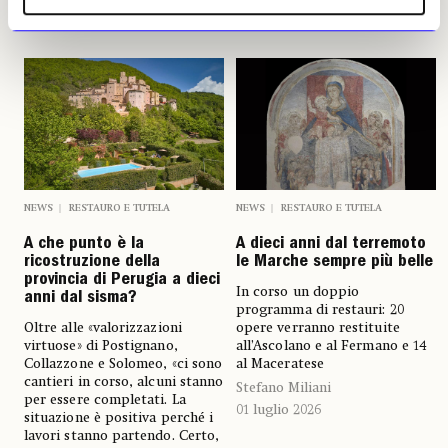
NEWS
RESTAURO E TUTELA
NEWS
RESTAURO E TUTELA
A che punto è la
A dieci anni dal terremoto
ricostruzione della
le Marche sempre più belle
provincia di Perugia a dieci
In corso un doppio
anni dal sisma?
programma di restauri: 20
Oltre alle «valorizzazioni
opere verranno restituite
virtuose» di Postignano,
all’Ascolano e al Fermano e 14
Collazzone e Solomeo, «ci sono
al Maceratese
cantieri in corso, alcuni stanno
Stefano Miliani
per essere completati. La
01 luglio 2026
situazione è positiva perché i
lavori stanno partendo. Certo,