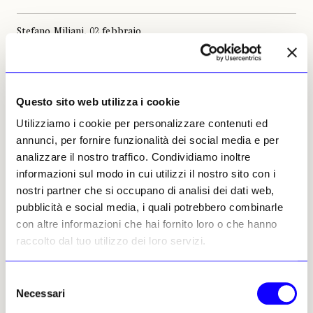
Stefano Miliani, 02 febbraio
2022 | © Riproduzione
riservata
Questo sito web utilizza i cookie
Utilizziamo i cookie per personalizzare contenuti ed
annunci, per fornire funzionalità dei social media e per
analizzare il nostro traffico. Condividiamo inoltre
Stefano Miliani
informazioni sul modo in cui utilizzi il nostro sito con i
Leggi i suoi articoli
nostri partner che si occupano di analisi dei dati web,
pubblicità e social media, i quali potrebbero combinarle
con altre informazioni che hai fornito loro o che hanno
Altri articoli dell'autore
raccolto dal tuo utilizzo dei loro servizi.
Selezione
Necessari
del
consenso