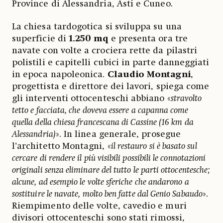
Province di Alessandria, Asti e Cuneo.
La chiesa tardogotica si sviluppa su una
superficie di
1.250 mq
e presenta ora tre
navate con volte a crociera rette da pilastri
polistili e capitelli cubici in parte danneggiati
in epoca napoleonica.
Claudio Montagni
,
progettista e direttore dei lavori, spiega come
gli interventi ottocenteschi abbiano «
stravolto
tetto e facciata, che doveva essere a capanna come
quella della chiesa francescana di Cassine (16 km da
Alessandria)
». In linea generale, prosegue
l’architetto Montagni, «
il restauro si è basato sul
cercare di rendere il più visibili possibili le connotazioni
originali senza eliminare del tutto le parti ottocentesche;
alcune, ad esempio le volte sferiche che andarono a
sostituire le navate, molto ben fatte dal Genio Sabaudo
».
Riempimento delle volte, cavedio e muri
divisori ottocenteschi sono stati rimossi,