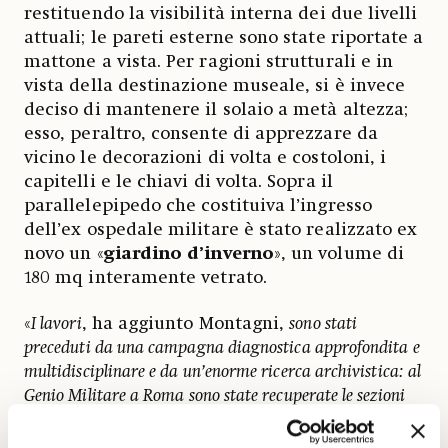
restituendo la visibilità interna dei due livelli
attuali; le pareti esterne sono state riportate a
mattone a vista. Per ragioni strutturali e in
vista della destinazione museale, si è invece
deciso di mantenere il solaio a metà altezza;
esso, peraltro, consente di apprezzare da
vicino le decorazioni di volta e costoloni, i
capitelli e le chiavi di volta. Sopra il
parallelepipedo che costituiva l’ingresso
dell’ex ospedale militare è stato realizzato ex
novo un «
giardino d’inverno
», un volume di
180 mq interamente vetrato.
«
I lavori
, ha aggiunto Montagni,
sono stati
preceduti da una campagna diagnostica approfondita e
multidisciplinare e da un’enorme ricerca archivistica: al
Genio Militare a Roma sono state recuperate le sezioni
trasversali della chiesa prima dell’intervento del 1833.
Abbiamo inoltre profuso molta attenzione sui materiali,