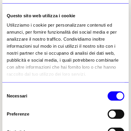
recuperando il granito bianco di Montorfano, il cotto e
la pietra da cantone monferrina
(è in questo
Questo sito web utilizza i cookie
litotipo il portale originale della chiesa
Utilizziamo i cookie per personalizzare contenuti ed
recuperato nel restauro,
Ndr
).
Durante il restauro
annunci, per fornire funzionalità dei social media e per
è stato rintracciato un corpus pittorico di notevole
analizzare il nostro traffico. Condividiamo inoltre
interesse da cui si evince che gli interni dell’edificio
informazioni sul modo in cui utilizzi il nostro sito con i
dovessero essere completamente affrescati
».
nostri partner che si occupano di analisi dei dati web,
pubblicità e social media, i quali potrebbero combinarle
In parallelo ai lavori di recupero e
con altre informazioni che hai fornito loro o che hanno
rifunzionalizzazione, la Soprintendenza ha
raccolto dal tuo utilizzo dei loro servizi.
avviato coi fondi ministeriali un «cantiere
dentro il cantiere», per l’integrazione dello
scavo archeologico e per la ricerca e restauro
Selezione
Necessari
di superfici decorate prima ignote: in
del
particolare gli ornati a bande bianco-nere e
consenso
fasce a spirale rosse su fondo grigio e la
Preferenze
riquadratura con una «
Madonna in trono
con bambino, un santo vescovo e una