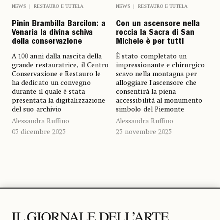
NEWS
RESTAURO E TUTELA
NEWS
RESTAURO E TUTELA
Pinin Brambilla Barcilon: a
Con un ascensore nella
Venaria la divina schiva
roccia la Sacra di San
della conservazione
Michele è per tutti
A 100 anni dalla nascita della
È stato completato un
grande restauratrice, il Centro
impressionante e chirurgico
Conservazione e Restauro le
scavo nella montagna per
ha dedicato un convegno
alloggiare l’ascensore che
durante il quale è stata
consentirà la piena
presentata la digitalizzazione
accessibilità al monumento
del suo archivio
simbolo del Piemonte
Alessandra Ruffino
Alessandra Ruffino
05 dicembre 2025
25 novembre 2025