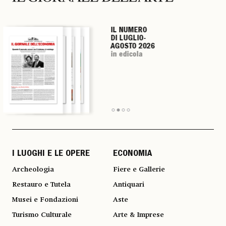
IL NUMERO
IL NUMERO
IL NUMERO
IL NUMERO
DI LUGLIO-
DI LUGLIO-
DI LUGLIO-
DI LUGLIO-
AGOSTO 2026
AGOSTO 2026
AGOSTO 2026
AGOSTO 2026
in edicola
in edicola
in edicola
in edicola
I LUOGHI E LE OPERE
ECONOMIA
Archeologia
Fiere e Gallerie
Restauro e Tutela
Antiquari
Musei e Fondazioni
Aste
Turismo Culturale
Arte & Imprese