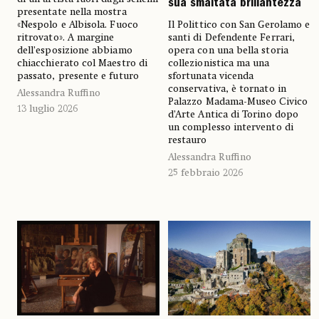
sua smaltata brillantezza
presentate nella mostra
«Nespolo e Albisola. Fuoco
Il Polittico con San Gerolamo e
ritrovato». A margine
santi di Defendente Ferrari,
dell’esposizione abbiamo
opera con una bella storia
chiacchierato col Maestro di
collezionistica ma una
passato, presente e futuro
sfortunata vicenda
conservativa, è tornato in
Alessandra Ruffino
Palazzo Madama-Museo Civico
13 luglio 2026
d’Arte Antica di Torino dopo
un complesso intervento di
restauro
Alessandra Ruffino
25 febbraio 2026