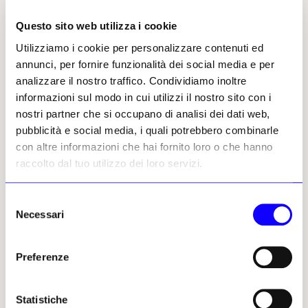
Altri articoli dell'autore
Questo sito web utilizza i cookie
Utilizziamo i cookie per personalizzare contenuti ed
annunci, per fornire funzionalità dei social media e per
analizzare il nostro traffico. Condividiamo inoltre
informazioni sul modo in cui utilizzi il nostro sito con i
nostri partner che si occupano di analisi dei dati web,
pubblicità e social media, i quali potrebbero combinarle
NEWS
GLI AMICI DEI MOSTRI
NEWS
GLI AMICI DEI MOSTRI
con altre informazioni che hai fornito loro o che hanno
raccolto dal tuo utilizzo dei loro servizi.
L'ufficio postale nel mezzo
In Germania una chiesa ha
di piazza San Pietro
anche il suo motel
ascetico
Selezione
Gli amici dei mostri • Le
trouvailles di Gaggero &
Gli amici dei mostri • Le
Necessari
del
Luccardini architetti e
trouvailles di Gaggero &
consenso
collezionisti di mostri
Luccardini architetti e
architettonici
collezionisti di mostri
Preferenze
architettonici
Gaggero & Luccardini
Gaggero & Luccardini
29 luglio 2026
30 giugno 2026
Statistiche