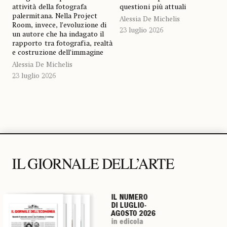
attività della fotografa
questioni più attuali
palermitana. Nella Project
Alessia De Michelis
Room, invece, l’evoluzione di
23 luglio 2026
un autore che ha indagato il
rapporto tra fotografia, realtà
e costruzione dell’immagine
Alessia De Michelis
23 luglio 2026
IL NUMERO
IL NUMERO
IL NUMERO
IL NUMERO
DI LUGLIO-
DI LUGLIO-
DI LUGLIO-
DI LUGLIO-
AGOSTO 2026
AGOSTO 2026
AGOSTO 2026
AGOSTO 2026
in edicola
in edicola
in edicola
in edicola