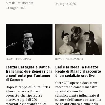
Alessia De Michelis
24 luglio 2026
24 luglio 2026
NEWS
FOTOGRAFIA
NEWS
ANTICIPAZIONI
Letizia Battaglia e Davide
Dalí e la moda: a Palazzo
Tranchina: due generazioni
Reale di Milano il racconto
a confronto per l’autunno
di un sodalizio creativo
di Camera
Oltre 200 opere e documenti
Dopo le tappe di Tours, Arles
raccontano come il maestro
e Forlì, arriva a Torino il
surrealista non ha
progetto che ripercorre
semplicemente influenzato il
attraverso più di 200
settore dell’haute couture, ma
fotografie cinquant’anni di
ne ha anticipato alcune delle