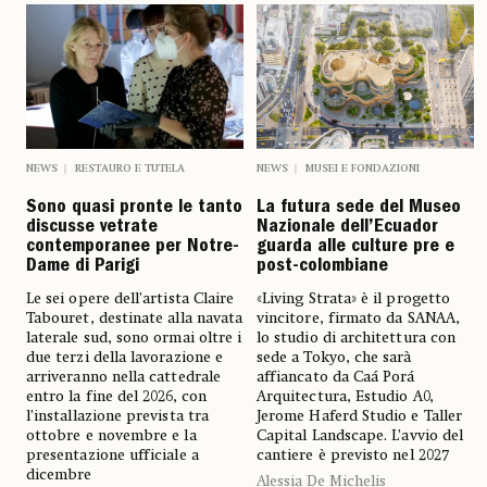
NEWS
RESTAURO E TUTELA
NEWS
MUSEI E FONDAZIONI
Sono quasi pronte le tanto
La futura sede del Museo
discusse vetrate
Nazionale dell’Ecuador
contemporanee per Notre-
guarda alle culture pre e
Dame di Parigi
post-colombiane
Le sei opere dell’artista Claire
«Living Strata» è il progetto
Tabouret, destinate alla navata
vincitore, firmato da SANAA,
laterale sud, sono ormai oltre i
lo studio di architettura con
due terzi della lavorazione e
sede a Tokyo, che sarà
arriveranno nella cattedrale
affiancato da Caá Porá
entro la fine del 2026, con
Arquitectura, Estudio A0,
l’installazione prevista tra
Jerome Haferd Studio e Taller
ottobre e novembre e la
Capital Landscape. L’avvio del
presentazione ufficiale a
cantiere è previsto nel 2027
dicembre
Alessia De Michelis