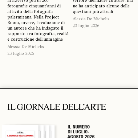
attraverso più di 200
settore dell’haute couture, ma
fotografie cinquant’anni di
ne ha anticipato alcune delle
attività della fotografa
questioni più attuali
palermitana. Nella Project
Alessia De Michelis
Room, invece, l’evoluzione di
23 luglio 2026
un autore che ha indagato il
rapporto tra fotografia, realtà
e costruzione dell’immagine
Alessia De Michelis
23 luglio 2026
IL NUMERO
IL NUMERO
IL NUMERO
IL NUMERO
DI LUGLIO-
DI LUGLIO-
DI LUGLIO-
DI LUGLIO-
AGOSTO 2026
AGOSTO 2026
AGOSTO 2026
AGOSTO 2026