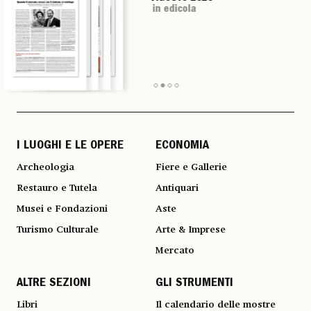
in edicola
in edicola
in edicola
in edicola
I LUOGHI E LE OPERE
ECONOMIA
Archeologia
Fiere e Gallerie
Restauro e Tutela
Antiquari
Musei e Fondazioni
Aste
Turismo Culturale
Arte & Imprese
Mercato
ALTRE SEZIONI
GLI STRUMENTI
Libri
Il calendario delle mostre