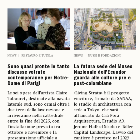
NEWS
RESTAURO E TUTELA
NEWS
MUSEI E FONDAZIONI
Sono quasi pronte le tanto
La futura sede del Museo
discusse vetrate
Nazionale dell’Ecuador
contemporanee per Notre-
guarda alle culture pre e
Dame di Parigi
post-colombiane
Le sei opere dell’artista Claire
«Living Strata» è il progetto
Tabouret, destinate alla navata
vincitore, firmato da SANAA,
laterale sud, sono ormai oltre i
lo studio di architettura con
due terzi della lavorazione e
sede a Tokyo, che sarà
arriveranno nella cattedrale
affiancato da Caá Porá
entro la fine del 2026, con
Arquitectura, Estudio A0,
l’installazione prevista tra
Jerome Haferd Studio e Taller
ottobre e novembre e la
Capital Landscape. L’avvio del
presentazione ufficiale a
cantiere è previsto nel 2027