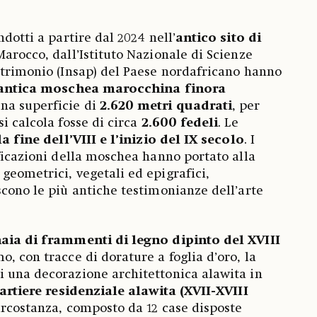
ndotti a partire dal 2024 nell’
antico sito di
Marocco, dall’Istituto Nazionale di Scienze
atrimonio (Insap) del Paese nordafricano hanno
 antica moschea marocchina finora
una superficie di
2.620 metri quadrati
, per
i calcola fosse di circa
2.600 fedeli
. Le
la fine dell’VIII e l’inizio del IX secolo
. I
ificazioni della moschea hanno portato alla
geometrici, vegetali ed epigrafici,
scono le più antiche testimonianze dell’arte
aia di frammenti di legno dipinto del XVIII
, con tracce di dorature a foglia d’oro, la
 una decorazione architettonica alawita in
artiere residenziale alawita (XVII-XVIII
ircostanza, composto da 12 case disposte