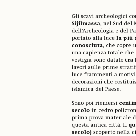
Gli scavi archeologici co
Sijilmassa
, nel Sud del 
dell’Archeologia e del P
portato alla luce
la più
conosciuta
, che copre 
una capienza totale che s
vestigia sono datate
tra 
lavori sulle prime strat
luce frammenti a motivi 
decorazioni che costitui
islamica del Paese.
Sono poi riemersi
centin
secolo
in cedro policromo
prima prova materiale di
questa antica città. Il
qu
secolo)
scoperto nella c