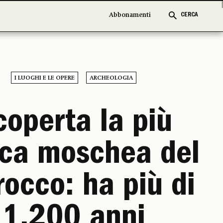
Abbonamenti
Abbonamenti
CERCA
CERCA
I LUOGHI E LE OPERE
ARCHEOLOGIA
coperta la più
ica moschea del
occo: ha più di
1.200 anni