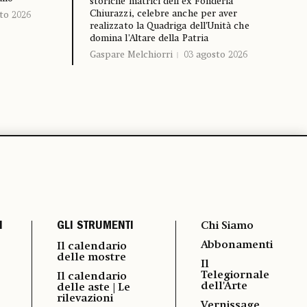
storiche matrici dell’ex Fonderia
Chiurazzi, celebre anche per aver
to 2026
realizzato la Quadriga dell’Unità che
domina l’Altare della Patria
Gaspare Melchiorri
03 agosto 2026
I
GLI STRUMENTI
Chi Siamo
Abbonamenti
Il calendario
delle mostre
Il
Telegiornale
Il calendario
dell'Arte
delle aste | Le
rilevazioni
Vernissage