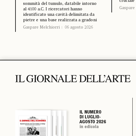
cruciale
sommità del tumulo, databile intorno
Gaspare 
al 4100 a.C. I ricercatori hanno
identificato una cavità delimitata da
pietre e una base realizzata a gradoni
Gaspare Melchiorri
06 agosto 2026
IL NUMERO
IL NUMERO
IL NUMERO
IL NUMERO
DI LUGLIO-
DI LUGLIO-
DI LUGLIO-
DI LUGLIO-
AGOSTO 2026
AGOSTO 2026
AGOSTO 2026
AGOSTO 2026
in edicola
in edicola
in edicola
in edicola