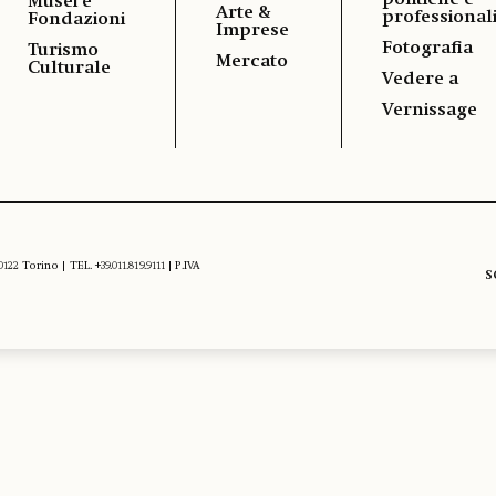
politiche e
Musei e
Arte &
professional
Fondazioni
Imprese
Fotografia
Turismo
Mercato
Culturale
Vedere a
Vernissage
 Torino | TEL. +39.011.819.9111 | P.IVA
S