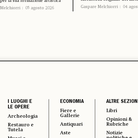
 per la sua formazione artistica
Gaspare Melchiorri
04 agos
Melchiorri
05 agosto 2026
I LUOGHI E
ECONOMIA
ALTRE SEZION
LE OPERE
Fiere e
Libri
Gallerie
Archeologia
Opinioni &
Antiquari
Rubriche
Restauro e
Tutela
Aste
Notizie