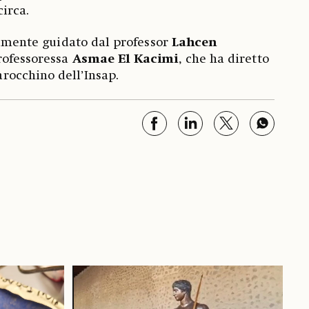
circa.
ialmente guidato dal professor
Lahcen
professoressa
Asmae El Kacimi
, che ha diretto
occhino dell’Insap.