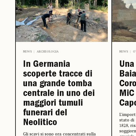
NEWS
ARCHEOLOGIA
NEWS
O
In Germania
Una 
scoperte tracce di
Baia
una grande tomba
Coro
centrale in uno dei
MiC
maggiori tumuli
Cap
funerari del
L’import
stato di
Neolitico
1828, ri
soggiorn
Gli scavi si sono ora concentrati sulla