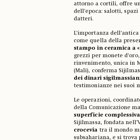
attorno a cortili, offre
dell’epoca: salotti, spazi
datteri.
L’importanza dell’antica
come quella della presen
stampo in ceramica a «
grezzi per monete d’oro,
rinvenimento, unica in 
(Mali), conferma Sijilm
dei dinari sigilmassian
testimonianze nei suoi m
Le operazioni, coordinat
della Comunicazione mar
superficie complessiva
Sijilmassa, fondata nell’V
crocevia
tra il mondo me
subsahariana, e si trova 