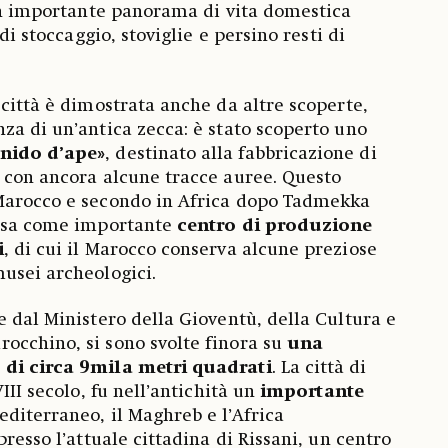
 un importante panorama di vita domestica
 di stoccaggio, stoviglie e persino resti di
 città è dimostrata anche da altre scoperte,
za di un’antica zecca: è stato scoperto uno
nido d’ape»
, destinato alla fabbricazione di
 con ancora alcune tracce auree. Questo
Marocco e secondo in Africa dopo Tadmekka
assa come importante
centro di produzione
i
, di cui il Marocco conserva alcune preziose
usei archeologici.
e dal Ministero della Gioventù, della Cultura e
occhino, si sono svolte finora su
una
 di circa 9mila metri quadrati
. La città di
III secolo, fu nell’antichità un
importante
diterraneo, il Maghreb e l’Africa
presso l’attuale cittadina di Rissani, un centro