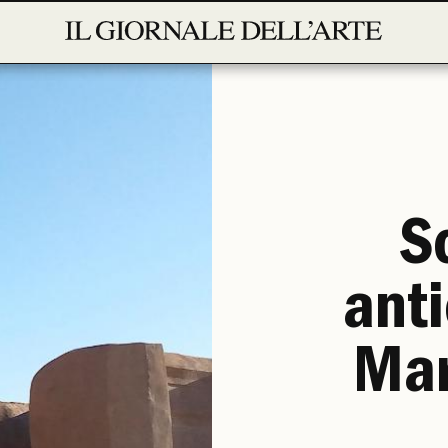
S
ant
Mar