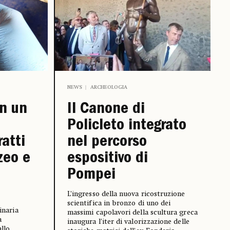
NEWS
ARCHEOLOGIA
n un
Il Canone di
Policleto integrato
ratti
nel percorso
zeo e
espositivo di
Pompei
L’ingresso della nuova ricostruzione
scientifica in bronzo di uno dei
inaria
massimi capolavori della scultura greca
a
inaugura l’iter di valorizzazione delle
allo