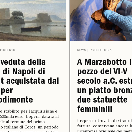
TTOCENTO
NEWS
ARCHEOLOGIA
veduta della
A Marzabotto i
 di Napoli di
pozzo del VI-V
t acquistata dal
secolo a.C. est
 per
un piatto bron
odimonte
due statuette
femminili
o stabilito per l’acquisizione è
 600mila euro. L’opera, datata al
I reperti ritrovati, di straord
sale al termine del primo
fattura, conservano ancora l
o italiano di Corot, un periodo
lucentezza originale del met