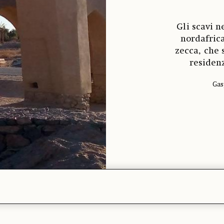
Gli scavi n
nordafrica
zecca, che
residenz
Gas