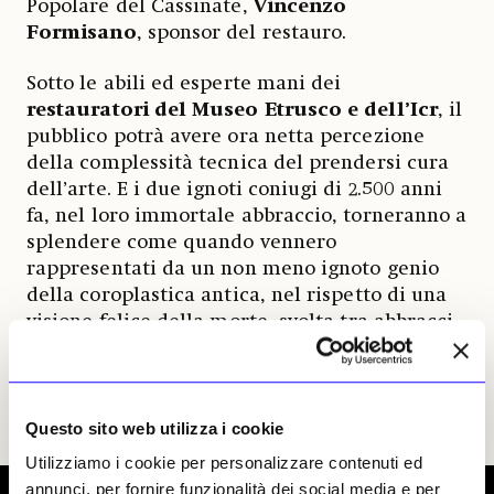
Popolare del Cassinate,
Vincenzo
Formisano
, sponsor del restauro.
Sotto le abili ed esperte mani dei
restauratori del Museo Etrusco e dell’Icr
, il
pubblico potrà avere ora netta percezione
della complessità tecnica del prendersi cura
dell’arte. E i due ignoti coniugi di 2.500 anni
fa, nel loro immortale abbraccio, torneranno a
splendere come quando vennero
rappresentati da un non meno ignoto genio
della coroplastica antica, nel rispetto di una
visione felice della morte, svolta tra abbracci,
sorrisi arcaici (e quindi di beatitudine),
banchettando, libando vini e versando l’un
l’altro vasetti di profumi (come si deduce dai
loro aggraziati gesti).
Questo sito web utilizza i cookie
Utilizziamo i cookie per personalizzare contenuti ed
annunci, per fornire funzionalità dei social media e per