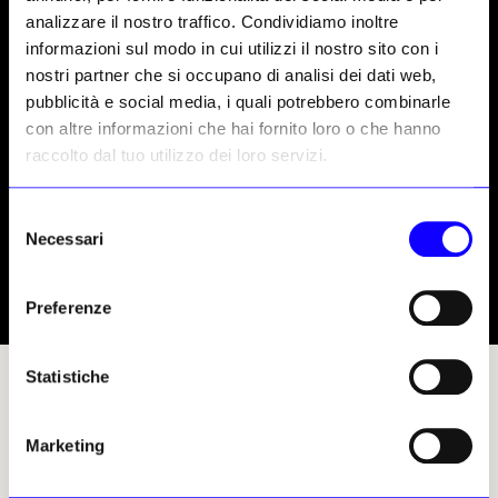
analizzare il nostro traffico. Condividiamo inoltre
informazioni sul modo in cui utilizzi il nostro sito con i
nostri partner che si occupano di analisi dei dati web,
pubblicità e social media, i quali potrebbero combinarle
con altre informazioni che hai fornito loro o che hanno
raccolto dal tuo utilizzo dei loro servizi.
Selezione
Necessari
del
consenso
Preferenze
Statistiche
Restauratori al lavoro nel cantiere di restauro aperto al pubblico al Sarcofago degli
Sposi, 530-520 a. C., terracotta, 140x202 cm, Roma, Museo Nazionale Etrusco di Villa
Giulia
Marketing