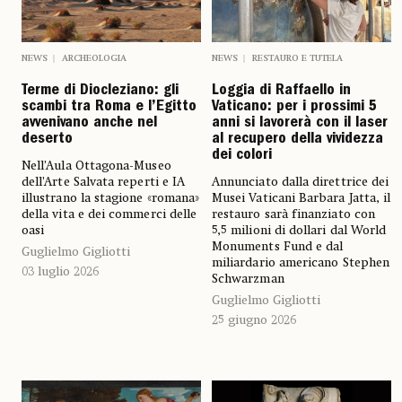
NEWS
ARCHEOLOGIA
NEWS
RESTAURO E TUTELA
Terme di Diocleziano: gli
Loggia di Raffaello in
scambi tra Roma e l’Egitto
Vaticano: per i prossimi 5
avvenivano anche nel
anni si lavorerà con il laser
deserto
al recupero della vividezza
dei colori
Nell’Aula Ottagona-Museo
dell’Arte Salvata reperti e IA
Annunciato dalla direttrice dei
illustrano la stagione «romana»
Musei Vaticani Barbara Jatta, il
della vita e dei commerci delle
restauro sarà finanziato con
oasi
5,5 milioni di dollari dal World
Monuments Fund e dal
Guglielmo Gigliotti
miliardario americano Stephen
03 luglio 2026
Schwarzman
Guglielmo Gigliotti
25 giugno 2026