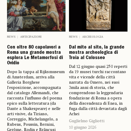
NEWS
ANTICIPAZIONI
NEWS
ARCHEOLOGIA
Con oltre 80 capolavori a
Dal mito al sito, la grande
Roma una grande mostra
mostra archeologica di
esplora Le Metamorfosi di
Troia al Colosseo
Ovidio
Dal 12 giugno quasi 250 reperti
Dopo la tappa al Rijksmuseum
da 19 musei turchi raccontano
di Amsterdam, arriva alla
vita e vicende della città
Galleria Borghese
narrata da Omero, nei suoi
l’esposizione, accompagnata
3mila anni di storia, che
dal catalogo Allemandi, che
comprendono la leggendaria
racconta l’influsso del poema
fondazione di Roma a opera
epico sulla letteratura (da
della discendenza di Enea, in
Dante a Shakespeare) e nelle
fuga dalla città devastata dagli
arti visive, da Tiziano,
Achei
Correggio, Michelangelo, a
Guglielmo Gigliotti
Rubens, Poussin, Bernini,
10 giugno 2026
Gerôme, Rodin e Brâncuși