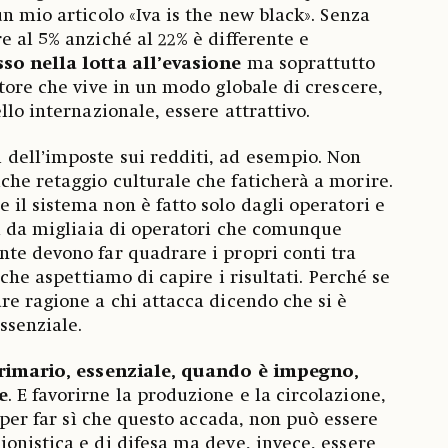
n mio articolo «Iva is the new black». Senza
e al 5% anziché al 22% è differente e
so nella lotta all’evasione
ma soprattutto
ttore che vive in un modo globale di crescere,
llo internazionale, essere attrattivo.
dell’imposte sui redditi, ad esempio. Non
he retaggio culturale che faticherà a morire.
il sistema non è fatto solo dagli operatori e
ma da migliaia di operatori che comunque
te devono far quadrare i propri conti tra
 che aspettiamo di capire i risultati. Perché se
re ragione a chi attacca dicendo che si è
essenziale.
primario, essenziale, quando è impegno,
e
. E favorirne la produzione e la circolazione,
e per far sì che questo accada, non può essere
onistica e di difesa ma deve, invece, essere