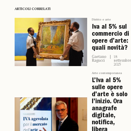
ARTICOLI CORRELATI
Diritto e arte
Iva al 5% sul
commercio di
opere d’arte:
quali novità?
Gaetano
18
Ragucci
settembr
2025
Arte contemporanea
L’Iva al 5%
sulle opere
d’arte è solo
l’inizio. Ora
anagrafe
digitale,
notifica,
libera