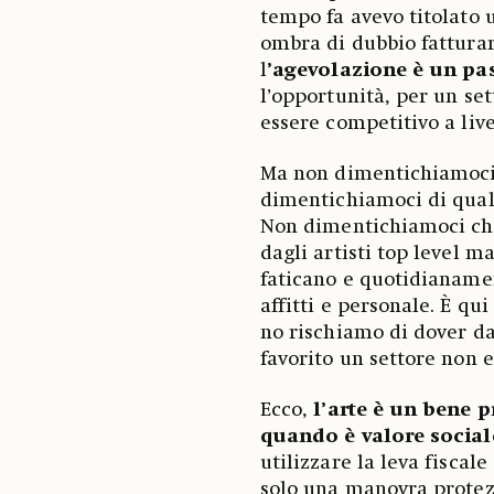
tempo fa avevo titolato u
ombra di dubbio fatturar
l
’agevolazione è un pas
l’opportunità, per un se
essere competitivo a live
Ma non dimentichiamoci 
dimentichiamoci di qualc
Non dimentichiamoci che 
dagli artisti top level 
faticano e quotidianamen
affitti e personale. È qui
no rischiamo di dover da
favorito un settore non 
Ecco,
l’arte è un bene 
quando è valore social
utilizzare la leva fiscal
solo una manovra protezi