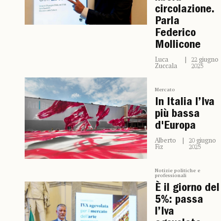
circolazione.
Parla
Federico
Mollicone
Luca
22 giugno
Zuccala
2025
Mercato
In Italia l’Iva
più bassa
d'Europa
Alberto
20 giugno
Fiz
2025
Notizie politiche e
professionali
È il giorno del
5%: passa
l’Iva