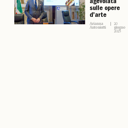
agevolata
sulle opere
d’arte
Arianna
20
Antoniutti
giugno
2025