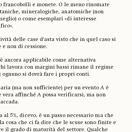
po francobolli e monete. O le meno rinomate
otaniche, mineralogiche, anatomiche (non
meglio) o come esemplari «di interesse
fico».
ività delle case d’asta visto che in quel caso si
 e non di cessione.
 è ancora applicabile come alternativa
 chi lavora con margini bassi rimane il regime
 ognuno si dovrà fare i propri conti.
aria (ma non sufficiente) per un evento A è
 vera affinché A possa verificarsi, ma non
 accada.
ta al 5%, dicevo, è un passo necessario ma che
la cosa che ci fa dire che le scuse sono finite e
e il grado di maturità del settore. Qualche