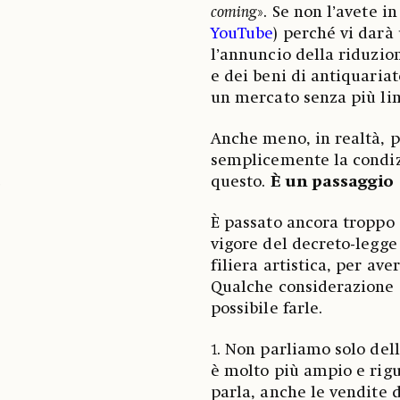
coming
». Se non l’avete i
YouTube
) perché vi darà 
l’annuncio della riduzion
e dei beni di antiquariat
un mercato senza più li
Anche meno, in realtà, 
semplicemente la condiz
questo.
È un passaggio 
e
È passato ancora troppo
vigore del decreto-legge
filiera artistica, per aver
Qualche considerazione 
possibile farle.
1. Non parliamo solo dell
è molto più ampio e rig
parla, anche le vendite d