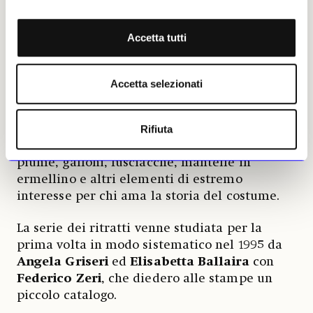
Polissena d’Assia
. Si notino i piccoli,
deliziosi, particolari, come la mela simbolo
Accetta tutti
maschile, il cagnolino al guinzaglio,
l’uccellino, le bretelle che servivano come
aiuto per i primi passi, il piccolo fucile da
Accetta selezionati
parata, il collare dell’Ordine della Santissima
Annunziata e la croce dell’Ordine Mauriziano,
oltre naturalmente agli abiti, femminili anche
Rifiuta
per i maschietti più piccoli, arricchiti da
piume, galloni, fusciacche, mantelle in
ermellino e altri elementi di estremo
interesse per chi ama la storia del costume.
La serie dei ritratti venne studiata per la
prima volta in modo sistematico nel 1995 da
Angela Griseri
ed
Elisabetta Ballaira
con
Federico Zeri
, che diedero alle stampe un
piccolo catalogo.