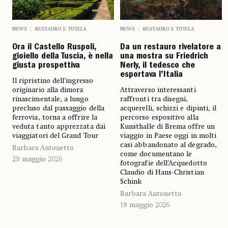
NEWS
RESTAURO E TUTELA
NEWS
RESTAURO E TUTELA
Ora il Castello Ruspoli,
Da un restauro rivelatore a
gioiello della Tuscia, è nella
una mostra su Friedrich
giusta prospettiva
Nerly, il tedesco che
esportava l’Italia
Il ripristino dell’ingresso
originario alla dimora
Attraverso interessanti
rinascimentale, a lungo
raffronti tra disegni,
precluso dal passaggio della
acquerelli, schizzi e dipinti, il
ferrovia, torna a offrire la
percorso espositivo alla
veduta tanto apprezzata dai
Kunsthalle di Brema offre un
viaggiatori del Grand Tour
viaggio in Paese oggi in molti
casi abbandonato al degrado,
Barbara Antonetto
come documentano le
29 maggio 2026
fotografie dell’Acquedotto
Claudio di Hans-Christian
Schink
Barbara Antonetto
18 maggio 2026