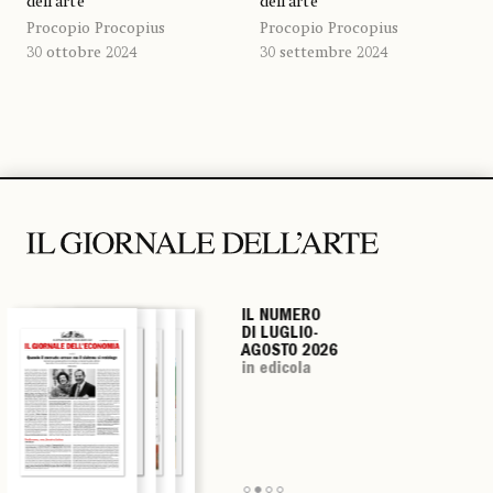
dell’arte
dell’arte
Procopio Procopius
Procopio Procopius
30 ottobre 2024
30 settembre 2024
IL NUMERO
IL NUMERO
IL NUMERO
IL NUMERO
DI LUGLIO-
DI LUGLIO-
DI LUGLIO-
DI LUGLIO-
AGOSTO 2026
AGOSTO 2026
AGOSTO 2026
AGOSTO 2026
in edicola
in edicola
in edicola
in edicola