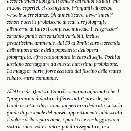
acconciamente abbigliati benché entrambi tatuati (ma
in zone coperte), ci accingiamo trionfanti all’ascesa
verso le sacre stanze. Oh dimenticavo: avvertimenti
sonori e scritti proibiscono di scattare fotografie
all’interno di tutto il complesso museale. I trasgressori
saranno puniti con sanzioni variabili, incluse
pesantissime ammende, dai 50 ai 2mila euro a seconda
dell’importanza e della popolarità dell’opera
fotografata, cifra raddoppiata in caso di selfie. Pochi si
lasciano scoraggiare da questa durissima proibizione.
La maggior parte, forse eccitata dal fascino dello scatto
rubato, entra comunque.
All’Atrio dei Quattro Cancelli veniamo informati che il
“programma didattico differenziato” prevede, per i
bambini sotto i dieci anni, un percorso dedicato, sotto la
guida di personale del museo appositamente addestrato.
Il dolore della separazione, i pianti che riecheggiavano
sotto le sacre volte e ancor più il rassegnato e forse