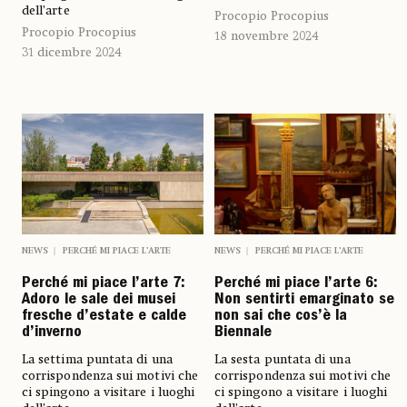
dell’arte
Procopio Procopius
Procopio Procopius
18 novembre 2024
31 dicembre 2024
NEWS
PERCHÉ MI PIACE L’ARTE
NEWS
PERCHÉ MI PIACE L’ARTE
Perché mi piace l’arte 7:
Perché mi piace l’arte 6:
Adoro le sale dei musei
Non sentirti emarginato se
fresche d’estate e calde
non sai che cos’è la
d’inverno
Biennale
La settima puntata di una
La sesta puntata di una
corrispondenza sui motivi che
corrispondenza sui motivi che
ci spingono a visitare i luoghi
ci spingono a visitare i luoghi