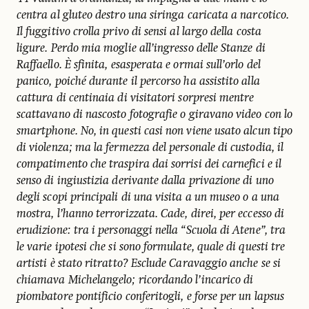
centra al gluteo destro una siringa caricata a narcotico.
Il fuggitivo crolla privo di sensi al largo della costa
ligure. Perdo mia moglie all’ingresso delle Stanze di
Raffaello. È sfinita, esasperata e ormai sull’orlo del
panico, poiché durante il percorso ha assistito alla
cattura di centinaia di visitatori sorpresi mentre
scattavano di nascosto fotografie o giravano video con lo
smartphone. No, in questi casi non viene usato alcun tipo
di violenza; ma la fermezza del personale di custodia, il
compatimento che traspira dai sorrisi dei carnefici e il
senso di ingiustizia derivante dalla privazione di uno
degli scopi principali di una visita a un museo o a una
mostra, l’hanno terrorizzata. Cade, direi, per eccesso di
erudizione: tra i personaggi nella “Scuola di Atene”, tra
le varie ipotesi che si sono formulate, quale di questi tre
artisti è stato ritratto? Esclude Caravaggio anche se si
chiamava Michelangelo; ricordando l’incarico di
piombatore pontificio conferitogli, e forse per un lapsus