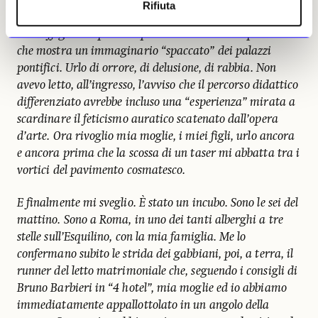
Rifiuta
c’è un immenso pannello dipinto dallo street artist J.R.,
che raffigura la parete squarciata da un trompe l’oeil
che mostra un immaginario “spaccato” dei palazzi
pontifici. Urlo di orrore, di delusione, di rabbia. Non
avevo letto, all’ingresso, l’avviso che il percorso didattico
differenziato avrebbe incluso una “esperienza” mirata a
scardinare il feticismo auratico scatenato dall’opera
d’arte. Ora rivoglio mia moglie, i miei figli, urlo ancora
e ancora prima che la scossa di un taser mi abbatta tra i
vortici del pavimento cosmatesco.
E finalmente mi sveglio. È stato un incubo. Sono le sei del
mattino. Sono a Roma, in uno dei tanti alberghi a tre
stelle sull’Esquilino, con la mia famiglia. Me lo
confermano subito le strida dei gabbiani, poi, a terra, il
runner del letto matrimoniale che, seguendo i consigli di
Bruno Barbieri in “4 hotel”, mia moglie ed io abbiamo
immediatamente appallottolato in un angolo della