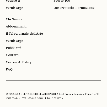
Vedere a
Power 100
Vernissage
Osservatorio Formazione
Chi Siamo
Abbonamenti
Il Telegiornale dell'Arte
Vernissage
Pubblicità
Contatti
Cookie & Policy
FAQ
© 1983-2026 SOCIETÀ EDITRICE ALLEMANDI A R.L. | Piazza Emanuele Filiberto, 13
10122 Torino | TEL. +39.011.819.9111 | P.IVA 13153930014