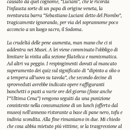
causato da quel cognome, “Luciani”, che le ricorda
l’infausta sorte di un papa di origine veneta, la
sventurata barra “Sebastiano Luciani detto del Piombo”,
tragicamente ignorando, per via del soprannome poco
acconcio a un luogo sacro, il Sodoma.
La crudeltà delle pene aumenta, man mano che ci si
addentra nei Musei. A lei viene comminato l’obbligo di
limitare la visita alla sezione filatelica e numismatica.
Ad altri va peggio. I respingimenti dovuti al mancato
superamento dei quiz sul significato di “dipinto a olio o
a tempera all’uovo su tavola”, che secondo decine di
sprovveduti avrebbe indicato opere raffiguranti
banchetti o pasti a varie ore del giorno (fosse anche
l’“Ultima Cena”) vengono seguiti da una punizione
consistente nella consumazione di un lunch (offerto dal
museo) nell’annesso ristorante a base di pane nero, tofu e
indivia scondita. Alla fine rimaniamo in due. Mi chiedo
che cosa abbia mietuto più vittime, se la trasgressione al