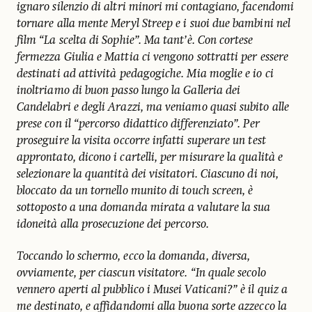
ignaro silenzio di altri minori mi contagiano, facendomi
tornare alla mente Meryl Streep e i suoi due bambini nel
film “La scelta di Sophie”. Ma tant’è. Con cortese
fermezza Giulia e Mattia ci vengono sottratti per essere
destinati ad attività pedagogiche. Mia moglie e io ci
inoltriamo di buon passo lungo la Galleria dei
Candelabri e degli Arazzi, ma veniamo quasi subito alle
prese con il “percorso didattico differenziato”. Per
proseguire la visita occorre infatti superare un test
approntato, dicono i cartelli, per misurare la qualità e
selezionare la quantità dei visitatori. Ciascuno di noi,
bloccato da un tornello munito di touch screen, è
sottoposto a una domanda mirata a valutare la sua
idoneità alla prosecuzione dei percorso.
Toccando lo schermo, ecco la domanda, diversa,
ovviamente, per ciascun visitatore. “In quale secolo
vennero aperti al pubblico i Musei Vaticani?” è il quiz a
me destinato, e affidandomi alla buona sorte azzecco la