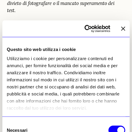
divieto di fotografare o il mancato superamento dei
test.
Se lo chiede forse anche l’altro superstite, uno studente
berlinese di ingegneria che di notte, di nascosto dai suoi
coinquilini e all’insaputa dei suoi genitori, studia storia
dell’arte. A me tocca in sorte la domanda più facile;
Questo sito web utilizza i cookie
insomma, so benissimo che cosa era dipinto sulla volta
Utilizziamo i cookie per personalizzare contenuti ed
della Cappella Sistina prima che Michelangelo vi ponesse
annunci, per fornire funzionalità dei social media e per
mano perché ho visto un sacco di volte Charlton Eston
analizzare il nostro traffico. Condividiamo inoltre
digrignare la poderosa mandibola yankee nel polpettone
informazioni sul modo in cui utilizzi il nostro sito con i
“Il tormento e l’estasi”, dove un insospettabile Tomas
nostri partner che si occupano di analisi dei dati web,
Milian, non ancora folgorato dall’incontro con Sergio
pubblicità e social media, i quali potrebbero combinarle
Sollima e dunque non ancora “Cuchillo” o “il trucido”,
con altre informazioni che hai fornito loro o che hanno
interpretava Raffaello Sanzio. Il giovane Hans-Dieter,
raccolto dal tuo utilizzo dei loro servizi.
poveretto, al tris di domande su quale di tre pittori fra
Cagnaccio di San Pietro, Bartolomeo Passerotti e
Bartolomeo della Gatta avesse dipinto nella Cappella
Selezione
Necessari
Sistina, forse tratto in inganno dalla non perfetta
del