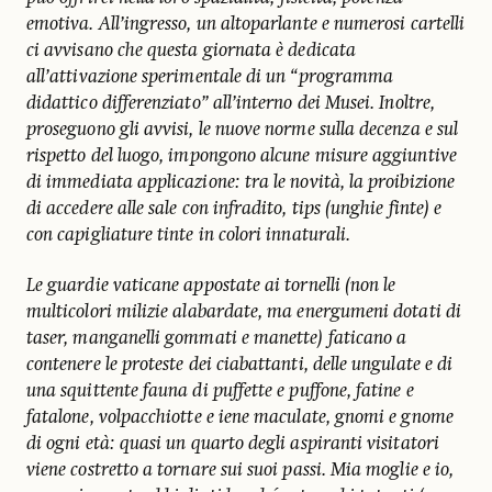
emotiva. All’ingresso, un altoparlante e numerosi cartelli
ci avvisano che questa giornata è dedicata
all’attivazione sperimentale di un “programma
didattico differenziato” all’interno dei Musei. Inoltre,
proseguono gli avvisi, le nuove norme sulla decenza e sul
rispetto del luogo, impongono alcune misure aggiuntive
di immediata applicazione: tra le novità, la proibizione
di accedere alle sale con infradito, tips (unghie finte) e
con capigliature tinte in colori innaturali.
Le guardie vaticane appostate ai tornelli (non le
multicolori milizie alabardate, ma energumeni dotati di
taser, manganelli gommati e manette) faticano a
contenere le proteste dei ciabattanti, delle ungulate e di
una squittente fauna di puffette e puffone, fatine e
fatalone, volpacchiotte e iene maculate, gnomi e gnome
di ogni età: quasi un quarto degli aspiranti visitatori
viene costretto a tornare sui suoi passi. Mia moglie e io,