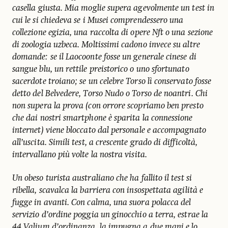
casella giusta. Mia moglie supera agevolmente un test in
cui le si chiedeva se i Musei comprendessero una
collezione egizia, una raccolta di opere Nft o una sezione
di zoologia uzbeca. Moltissimi cadono invece su altre
domande: se il Laocoonte fosse un generale cinese di
sangue blu, un rettile preistorico o uno sfortunato
sacerdote troiano; se un celebre Torso lì conservato fosse
detto del Belvedere, Torso Nudo o Torso de noantri. Chi
non supera la prova (con orrore scopriamo ben presto
che dai nostri smartphone è sparita la connessione
internet) viene bloccato dal personale e accompagnato
all’uscita. Simili test, a crescente grado di difficoltà,
intervallano più volte la nostra visita.
Un obeso turista australiano che ha fallito il test si
ribella, scavalca la barriera con insospettata agilità e
fugge in avanti. Con calma, una suora polacca del
servizio d’ordine poggia un ginocchio a terra, estrae la
44 Valium d’ordinanza, la impugna a due mani e lo