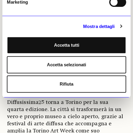
Marketing
associazioni. Sei suite tematiche anticipano la
varietà dell’edizione 2025, con realtà come
Artra, Contour Art Gallery e Antonio Colombo
Arte Contemporanea, che uniscono nuove
Mostra dettagli
generazioni e artisti storicizzati. In residenza,
Giacomo Erba, vincitore del premio PDA 2024.
Accetta tutti
The Others si conferma così piattaforma
corale per immaginare il futuro dell’arte.
Accetta selezionati
DIFFUSISSIMA®
Rifiuta
Quando:
17 ottobre-2 novembre 2025
Diffusissima25 torna a Torino per la sua
quarta edizione. La città si trasformerà in un
vero e proprio museo a cielo aperto, grazie al
festival di arte diffusa che accompagna e
amplia la Torino Art Week come suo