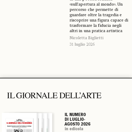
«sull’apertura al mondo». Un
percorso che permette di
guardare oltre la tragedia e
riscoprire una figura capace di
trasformare la fiducia negli
altri in una pratica artistica
Nicoletta Biglietti
31 luglio 2026
IL NUMERO
IL NUMERO
IL NUMERO
IL NUMERO
DI LUGLIO-
DI LUGLIO-
DI LUGLIO-
DI LUGLIO-
AGOSTO 2026
AGOSTO 2026
AGOSTO 2026
AGOSTO 2026
in edicola
in edicola
in edicola
in edicola