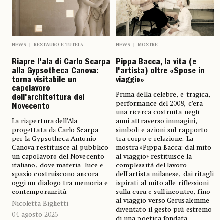
NEWS
RESTAURO E TUTELA
NEWS
MOSTRE
Riapre l'ala di Carlo Scarpa
Pippa Bacca, la vita (e
alla Gypsotheca Canova:
l'artista) oltre «Spose in
torna visitabile un
viaggio»
capolavoro
Prima della celebre, e tragica,
dell'architettura del
performance del 2008, c’era
Novecento
una ricerca costruita negli
La riapertura dell’Ala
anni attraverso immagini,
progettata da Carlo Scarpa
simboli e azioni sul rapporto
per la Gypsotheca Antonio
tra corpo e relazione. La
Canova restituisce al pubblico
mostra «Pippa Bacca: dal mito
un capolavoro del Novecento
al viaggio» restituisce la
italiano, dove materia, luce e
complessità del lavoro
spazio costruiscono ancora
dell’artista milanese, dai ritagli
oggi un dialogo tra memoria e
ispirati al mito alle riflessioni
contemporaneità
sulla cura e sull’incontro, fino
al viaggio verso Gerusalemme
Nicoletta Biglietti
diventato il gesto più estremo
04 agosto 2026
di una poetica fondata