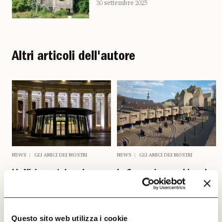
30 settembre 2025
Altri articoli dell'autore
NEWS
GLI AMICI DEI MOSTRI
NEWS
GLI AMICI DEI MOSTRI
L'ufficio postale nel mezzo
In Germania una chiesa ha
di piazza San Pietro
anche il suo motel
ascetico
Gli amici dei mostri • Le
trouvailles di Gaggero &
Gli amici dei mostri • Le
Luccardini architetti e
trouvailles di Gaggero &
Questo sito web utilizza i cookie