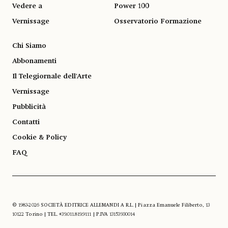
Vedere a
Power 100
Vernissage
Osservatorio Formazione
Chi Siamo
Abbonamenti
Il Telegiornale dell'Arte
Vernissage
Pubblicità
Contatti
Cookie & Policy
FAQ
© 1983-2026 SOCIETÀ EDITRICE ALLEMANDI A R.L. | Piazza Emanuele Filiberto, 13
10122 Torino | TEL. +39.011.819.9111 | P.IVA 13153930014