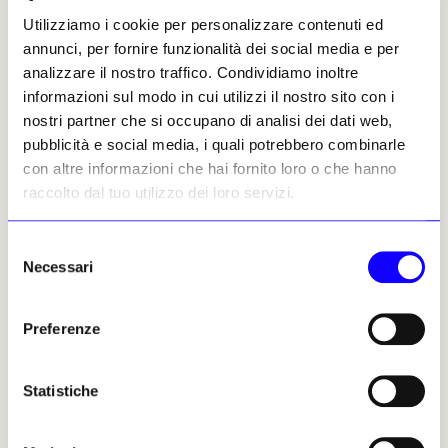
collezionisti di mostri
Luccardini architetti e
architettonici
collezionisti di mostri
Utilizziamo i cookie per personalizzare contenuti ed
architettonici
Gaggero & Luccardini
annunci, per fornire funzionalità dei social media e per
Gaggero & Luccardini
29 luglio 2026
analizzare il nostro traffico. Condividiamo inoltre
30 giugno 2026
informazioni sul modo in cui utilizzi il nostro sito con i
nostri partner che si occupano di analisi dei dati web,
pubblicità e social media, i quali potrebbero combinarle
con altre informazioni che hai fornito loro o che hanno
raccolto dal tuo utilizzo dei loro servizi.
Selezione
Necessari
del
consenso
NEWS
GLI AMICI DEI MOSTRI
NEWS
GLI AMICI DEI MOSTRI
Preferenze
Il Villaggio olimpico di
Un «pittoresco»
Montreal è un pluviometro
cementizio in Romania
Gli amici dei mostri • Le
Gli amici dei mostri • Le
Statistiche
trouvailles di Gaggero &
trouvailles di Gaggero &
Luccardini architetti e
Luccardini architetti e
collezionisti di mostri
collezionisti di mostri