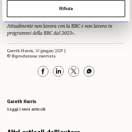
ha perso «
il suo buon nome
». La BBC ha
Rifiuta
confermato che: «
Oghenochuko Ojiri non è un
membro dello staff, ma un presentatore freelance.
Attualmente non lavora con la BBC e non lavora in
programmi della BBC dal 2023
».
Gareth Harris, 10 giugno 2025 |
© Riproduzione riservata
Gareth Harris
Leggi i suoi articoli