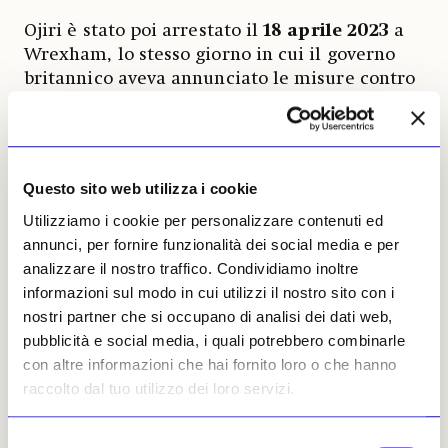
Ojiri è stato poi arrestato il
18 aprile 2023
a
Wrexham, lo stesso giorno in cui il governo
britannico aveva annunciato le misure contro
Ahmad, che dal 2019 ha ricevuto sanzioni
anche dal governo statunitense. Gli agenti
hanno ottenuto un mandato per sequestrare
23 opere appartenenti custodite in due
Questo sito web utilizza i cookie
magazzini nel Regno Unito, tra cui dipinti
Utilizziamo i cookie per personalizzare contenuti ed
senza nome di
Picasso
e
Andy Warhol
.
annunci, per fornire funzionalità dei social media e per
L’Ntfiu ha ottenuto un ordine di confisca più
analizzare il nostro traffico. Condividiamo inoltre
tardi nello stesso anno.
informazioni sul modo in cui utilizzi il nostro sito con i
nostri partner che si occupano di analisi dei dati web,
L’unità del Comando antiterrorismo ha
pubblicità e social media, i quali potrebbero combinarle
dichiarato che: «
Le opere, del valore di quasi 1
con altre informazioni che hai fornito loro o che hanno
milione di sterline, saranno vendute e i fondi saranno
raccolto dal tuo utilizzo dei loro servizi.
reinvestiti nella polizia, nel Cps
(Crown Prosecution
Service,
Ndr
)
e nel Ministero degli Interni del Regno
Unito
». Il comunicato aggiunge che l’azione
Selezione