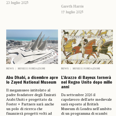
23 luglio 2025
Gareth Harris
17 luglio 2025
NEWS
MUSEI E FONDAZIONI
NEWS
MUSEI E FONDAZIONI
Abu Dhabi, a dicembre apre
L’Arazzo di Bayeux tornerà
lo Zayed National Museum
nel Regno Unito dopo mille
anni
Il megamuseo intitolato al
padre fondatore degli Emirati
Da settembre 2026 il
Arabi Uniti e progettato da
capolavoro dell’arte medievale
Foster + Partners sarà anche
sarà esposto al British
un polo di ricerca che
Museum di Londra nell’ambito
finanzierà progetti volti ad
di un programma di scambi