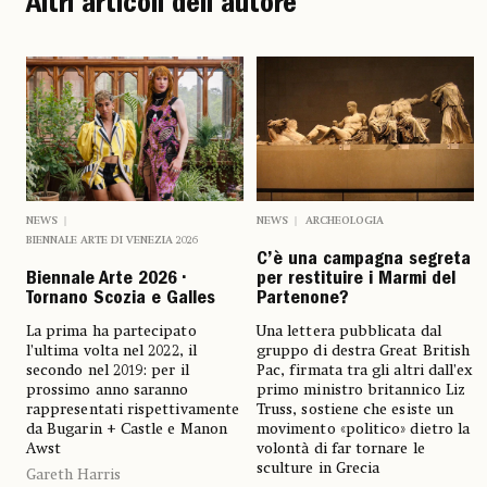
Altri articoli dell'autore
NEWS
ARCHEOLOGIA
NEWS
BIENNALE ARTE DI VENEZIA 2026
C’è una campagna segreta
per restituire i Marmi del
Biennale Arte 2026 •
Partenone?
Tornano Scozia e Galles
Una lettera pubblicata dal
La prima ha partecipato
gruppo di destra Great British
l’ultima volta nel 2022, il
Pac, firmata tra gli altri dall’ex
secondo nel 2019: per il
primo ministro britannico Liz
prossimo anno saranno
Truss, sostiene che esiste un
rappresentati rispettivamente
movimento «politico» dietro la
da Bugarin + Castle e Manon
volontà di far tornare le
Awst
sculture in Grecia
Gareth Harris