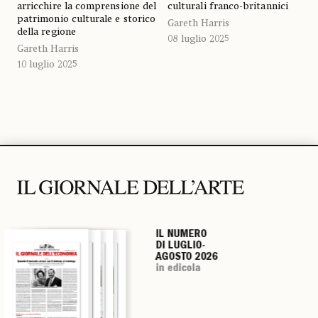
arricchire la comprensione del
culturali franco-britannici
patrimonio culturale e storico
Gareth Harris
della regione
08 luglio 2025
Gareth Harris
10 luglio 2025
IL NUMERO
IL NUMERO
IL NUMERO
IL NUMERO
DI LUGLIO-
DI LUGLIO-
DI LUGLIO-
DI LUGLIO-
AGOSTO 2026
AGOSTO 2026
AGOSTO 2026
AGOSTO 2026
in edicola
in edicola
in edicola
in edicola