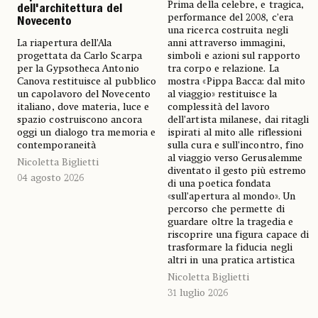
Prima della celebre, e tragica,
dell'architettura del
performance del 2008, c’era
Novecento
una ricerca costruita negli
La riapertura dell’Ala
anni attraverso immagini,
progettata da Carlo Scarpa
simboli e azioni sul rapporto
per la Gypsotheca Antonio
tra corpo e relazione. La
Canova restituisce al pubblico
mostra «Pippa Bacca: dal mito
un capolavoro del Novecento
al viaggio» restituisce la
italiano, dove materia, luce e
complessità del lavoro
spazio costruiscono ancora
dell’artista milanese, dai ritagli
oggi un dialogo tra memoria e
ispirati al mito alle riflessioni
contemporaneità
sulla cura e sull’incontro, fino
al viaggio verso Gerusalemme
Nicoletta Biglietti
diventato il gesto più estremo
04 agosto 2026
di una poetica fondata
«sull’apertura al mondo». Un
percorso che permette di
guardare oltre la tragedia e
riscoprire una figura capace di
trasformare la fiducia negli
altri in una pratica artistica
Nicoletta Biglietti
31 luglio 2026