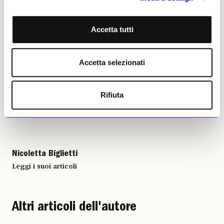
c’erano oggetti come questi a segnare il ritmo
del gioco. Un secolo di tennis che ora è a
portata di sguardo.
Accetta tutti
Nicoletta Biglietti, 17
Accetta selezionati
novembre 2025 | ©
Riproduzione riservata
Rifiuta
Nicoletta Biglietti
Leggi i suoi articoli
Altri articoli dell'autore