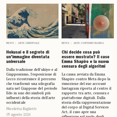
NEWS
ARTE ORIENTALE
NEWS
ARTE CONTEMPORANEA
Hokusai e il segreto di
Chi decide cosa può
un'immagine diventata
essere mostrato? Il caso
universale
Emma Shapiro e la nuova
censura degli algoritmi
Dalla tradizione dell'ukiyo-e al
Giapponismo, l'esposizione di
La causa avviata da Emma
Lecco ricostruisce il percorso
Shapiro contro Meta dopo la
che trasformò una xilografia
rimozione del suo account
nata nel Giappone del periodo
Instagram riporta al centro il
Edo in uno dei simboli più
rapporto tra arte, censura e
influenti della storia dell'arte
piattaforme digitali. Dalla
occidentale
storia della rappresentazione
del corpo al Digital Services
Nicoletta Biglietti
Act, il caso apre una
05 agosto 2026
riflessione sul ruolo degli