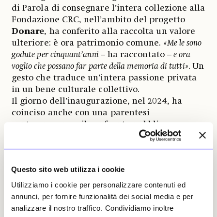
di Parola di consegnare l’intera collezione alla
Fondazione CRC, nell’ambito del progetto
Donare
, ha conferito alla raccolta un valore
ulteriore: è ora patrimonio comune.
«Me le sono
godute per cinquant’anni
– ha raccontato –
e ora
voglio che possano far parte della memoria di tutti»
. Un
gesto che traduce un’intera passione privata
in un bene culturale collettivo.
Il giorno dell’inaugurazione, nel 2024, ha
coinciso anche con una parentesi
contemporanea: il confronto pubblico con
Roberta Vinci
e
Filippo Volandri
,
protagonisti di un incontro dedicato alla vita
da atleta. La loro visita alla teca, avvenuta
Questo sito web utilizza i cookie
poche ore prima dell’evento, ha aggiunto un
tassello simbolico al racconto: due figure del
Utilizziamo i cookie per personalizzare contenuti ed
tennis moderno davanti agli oggetti che ne
annunci, per fornire funzionalità dei social media e per
hanno anticipato la storia.
Vinci
ha espresso
analizzare il nostro traffico. Condividiamo inoltre