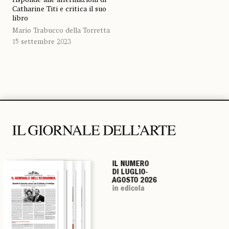
Catharine Titi e critica il suo
libro
Mario Trabucco della Torretta
15 settembre 2023
IL NUMERO
IL NUMERO
IL NUMERO
IL NUMERO
DI LUGLIO-
DI LUGLIO-
DI LUGLIO-
DI LUGLIO-
AGOSTO 2026
AGOSTO 2026
AGOSTO 2026
AGOSTO 2026
in edicola
in edicola
in edicola
in edicola