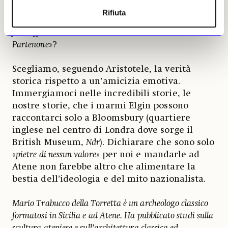
British, per aver affermato la verità
Rifiuta
documentata (e logica) che «
gran parte del fregio
fu in effetti rimosso dalle macerie intorno al
Partenone
»?
Scegliamo, seguendo Aristotele, la verità
storica rispetto a un’amicizia emotiva.
Immergiamoci nelle incredibili storie, le
nostre storie, che i marmi Elgin possono
raccontarci solo a Bloomsbury (quartiere
inglese nel centro di Londra dove sorge il
British Museum,
Ndr
). Dichiarare che sono solo
«
pietre di nessun valore
» per noi e mandarle ad
Atene non farebbe altro che alimentare la
bestia dell’ideologia e del mito nazionalista.
Mario Trabucco della Torretta è un archeologo classico
formatosi in Sicilia e ad Atene. Ha pubblicato studi sulla
scultura ateniese e sull’architettura classica ed