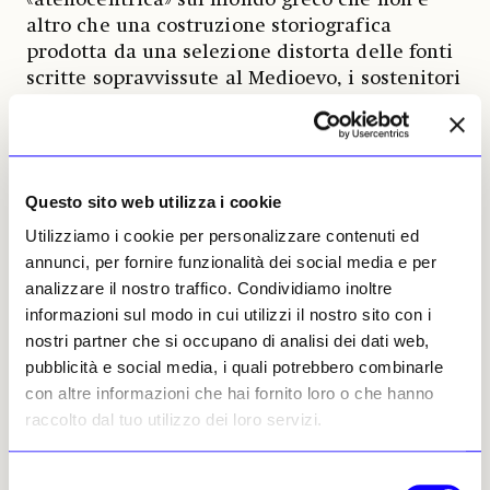
altro che una costruzione storiografica
prodotta da una selezione distorta delle fonti
scritte sopravvissute al Medioevo, i sostenitori
del rimpatrio e il governo ellenico vogliono
che guardiamo al Partenone come all’epitome
di un’intera civiltà. Mentre attaccano il British
come strumento di oppressione imperialista,
Questo sito web utilizza i cookie
omettono opportunamente di informare il
pubblico sullo spietato imperialismo che ha
Utilizziamo i cookie per personalizzare contenuti ed
prodotto la ricchezza utilizzata per costruire
annunci, per fornire funzionalità dei social media e per
il programma di Pericle. E il fatto che ai
analizzare il nostro traffico. Condividiamo inoltre
tempi di Elgin alla maggioranza dei greci non
informazioni sul modo in cui utilizzi il nostro sito con i
importasse nulla del destino del Partenone,
nostri partner che si occupano di analisi dei dati web,
viene opportunamente dimenticato dietro la
pubblicità e social media, i quali potrebbero combinarle
storia di una Grecia «senza voce».
con altre informazioni che hai fornito loro o che hanno
raccolto dal tuo utilizzo dei loro servizi.
Non avendo argomenti i fautori del rimpatrio
si sono ormai stancati di contestare la
Selezione