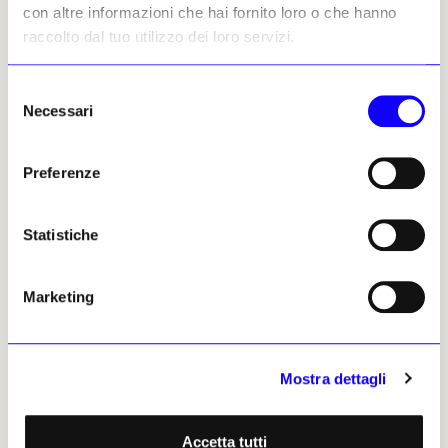
con altre informazioni che hai fornito loro o che hanno
raccolto dal tuo utilizzo dei loro servizi.
Selezione
Necessari
del
consenso
Preferenze
Statistiche
Marketing
Una delle otto lettere autografe firmate da John Keats alla sua fidanzata,
Fanny Brawne
Mostra dettagli
Riccardo Deni, 12 maggio 2026
| © Riproduzione riservata
Accetta tutti