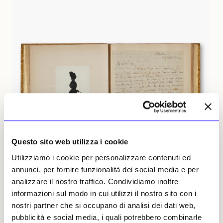
Questo sito web utilizza i cookie
Utilizziamo i cookie per personalizzare contenuti ed
annunci, per fornire funzionalità dei social media e per
analizzare il nostro traffico. Condividiamo inoltre
informazioni sul modo in cui utilizzi il nostro sito con i
nostri partner che si occupano di analisi dei dati web,
Una delle otto lettere autografe firmate da John Keats alla sua fidanzata,
pubblicità e social media, i quali potrebbero combinarle
Fanny Brawne