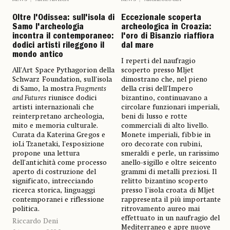
Oltre l'Odissea: sull'isola di
Eccezionale scoperta
Samo l'archeologia
archeologica in Croazia:
incontra il contemporaneo:
l'oro di Bisanzio riaffiora
dodici artisti rileggono il
dal mare
mondo antico
I reperti del naufragio
All'Art Space Pythagorion della
scoperto presso Mljet
Schwarz Foundation, sull'isola
dimostrano che, nel pieno
di Samo, la mostra
Fragments
della crisi dell'Impero
and Futures
riunisce dodici
bizantino, continuavano a
artisti internazionali che
circolare funzionari imperiali,
reinterpretano archeologia,
beni di lusso e rotte
mito e memoria culturale.
commerciali di alto livello.
Curata da Katerina Gregos e
Monete imperiali, fibbie in
ioLi Tzanetaki, l'esposizione
oro decorate con rubini,
propone una lettura
smeraldi e perle, un rarissimo
dell'antichità come processo
anello-sigillo e oltre seicento
aperto di costruzione del
grammi di metalli preziosi. Il
significato, intrecciando
relitto bizantino scoperto
ricerca storica, linguaggi
presso l'isola croata di Mljet
contemporanei e riflessione
rappresenta il più importante
politica.
ritrovamento aureo mai
effettuato in un naufragio del
Riccardo Deni
Mediterraneo e apre nuove