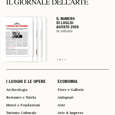
IL NUMERO
IL NUMERO
IL NUMERO
IL NUMERO
DI LUGLIO-
DI LUGLIO-
DI LUGLIO-
DI LUGLIO-
AGOSTO 2026
AGOSTO 2026
AGOSTO 2026
AGOSTO 2026
in edicola
in edicola
in edicola
in edicola
I LUOGHI E LE OPERE
ECONOMIA
Archeologia
Fiere e Gallerie
Restauro e Tutela
Antiquari
Musei e Fondazioni
Aste
Turismo Culturale
Arte & Imprese