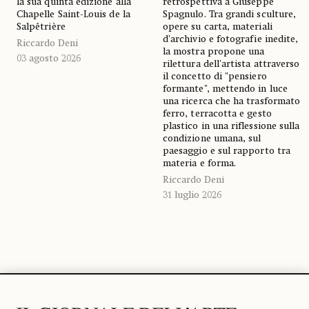
la sua quinta edizione alla
retrospettiva a Giuseppe
Chapelle Saint-Louis de la
Spagnulo. Tra grandi sculture,
Salpêtrière
opere su carta, materiali
d'archivio e fotografie inedite,
Riccardo Deni
la mostra propone una
03 agosto 2026
rilettura dell'artista attraverso
il concetto di "pensiero
formante", mettendo in luce
una ricerca che ha trasformato
ferro, terracotta e gesto
plastico in una riflessione sulla
condizione umana, sul
paesaggio e sul rapporto tra
materia e forma.
Riccardo Deni
31 luglio 2026