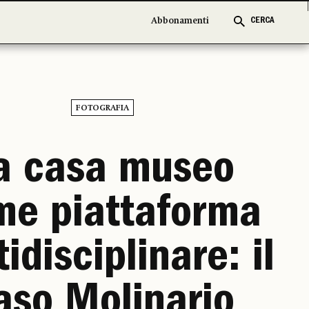
Abbonamenti
Abbonamenti
CERCA
CERCA
FOTOGRAFIA
a casa museo
me piattaforma
idisciplinare: il
aso Molinario