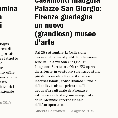
Casamonti inaugura
lumina
Palazzo San Giorgio:
a
Firenze guadagna
i
un nuovo
(grandioso) museo
d'arte
ologna
usca di
Dal 28 settembre la Collezione
o portato
Casamonti apre al pubblico la nuova
n statuette
sede di Palazzo San Giorgio, sul
to
Lungarno Serristori. Oltre 250 opere
ue
distribuite in ventotto sale raccontano
nto offre
più di un secolo di arte italiana e
 fondazione
internazionale, consolidando il ruolo
resto
del collezionismo privato nella
itivo del
geografia culturale di Firenze e
azionale
rafforzando la stagione inaugurata
dalla Biennale Internazionale
o 2026
dell'Antiquariato.
Ginevra Borromeo
03 agosto 2026