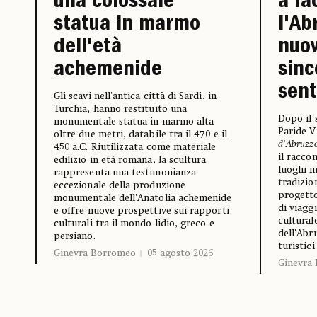
una colossale
a ra
statua in marmo
l'Ab
dell'età
nuov
achemenide
sin
sen
Gli scavi nell'antica città di Sardi, in
Turchia, hanno restituito una
Dopo il 
monumentale statua in marmo alta
Paride V
oltre due metri, databile tra il 470 e il
d'Abruzz
450 a.C. Riutilizzata come materiale
il racco
edilizio in età romana, la scultura
luoghi m
rappresenta una testimonianza
tradizion
eccezionale della produzione
progetto
monumentale dell'Anatolia achemenide
di viagg
e offre nuove prospettive sui rapporti
cultural
culturali tra il mondo lidio, greco e
dell'Abr
persiano.
turistic
Ginevra Borromeo
05 agosto 2026
Ginevra