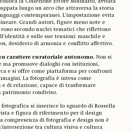
 colloca la Collezione Ettore Molinario, avviata
luppata lungo un arco che attraversa la storia
 linguaggi contemporanei. L’impostazione evita
lineare. Grandi autori, figure meno note e
ono secondo nuclei tematici che riflettono
l’identità e sulle sue tensioni: maschile e
s, desiderio di armonia e conflitto affettivo.
un carattere curatoriale autonomo.
Non si
e ma promuove dialoghi con istituzioni,
rca e si offre come piattaforma per confronti
immagini. La fotografia è intesa come
e di relazione, capace di trasformare
n patrimonio condiviso.
fotografica si inserisce lo sguardo di Rossella
ista e figura di riferimento per il design
La compresenza di fotografia e design non è
’intersezione tra cultura visiva e cultura