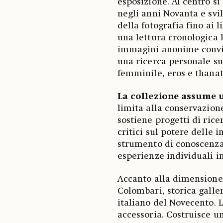
esposizione. Al centro si
negli anni Novanta e svi
della fotografia fino ai
una lettura cronologica 
immagini anonime conviv
una ricerca personale sul
femminile, eros e thanato
La collezione assume 
limita alla conservazion
sostiene progetti di rice
critici sul potere delle 
strumento di conoscenza 
esperienze individuali i
Accanto alla dimensione 
Colombari, storica galler
italiano del Novecento. 
accessoria. Costruisce un