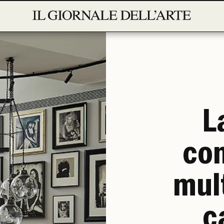
L
co
mult
c