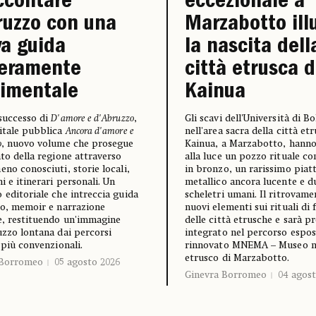
ccontare
eccezionale a
ruzzo con una
Marzabotto il
a guida
la nascita dell
ceramente
città etrusca d
timentale
Kainua
successo di
D'amore e d'Abruzzo
,
Gli scavi dell'Università di B
itale pubblica
Ancora d'amore e
nell'area sacra della città etr
o
, nuovo volume che prosegue
Kainua, a Marzabotto, hann
nto della regione attraverso
alla luce un pozzo rituale co
eno conosciuti, storie locali,
in bronzo, un rarissimo piat
i e itinerari personali. Un
metallico ancora lucente e d
 editoriale che intreccia guida
scheletri umani. Il ritrovame
io, memoir e narrazione
nuovi elementi sui rituali di
e, restituendo un'immagine
delle città etrusche e sarà p
uzzo lontana dai percorsi
integrato nel percorso espos
i più convenzionali.
rinnovato MNEMA – Museo n
etrusco di Marzabotto.
 Borromeo
05 agosto 2026
Ginevra Borromeo
04 agost