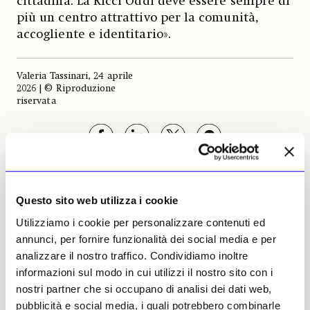
cittadina. La Ricci Oddi deve essere sempre di
più un centro attrattivo per la comunità,
accogliente e identitario».
Valeria Tassinari, 24 aprile
2026 | © Riproduzione
riservata
Questo sito web utilizza i cookie
Valeria Tassinari
Utilizziamo i cookie per personalizzare contenuti ed
Leggi i suoi articoli
annunci, per fornire funzionalità dei social media e per
analizzare il nostro traffico. Condividiamo inoltre
ARTICOLI CORRELATI
informazioni sul modo in cui utilizzi il nostro sito con i
nostri partner che si occupano di analisi dei dati web,
Musei e Fondazioni
pubblicità e social media, i quali potrebbero combinarle
La nuova Galleria d’Arte