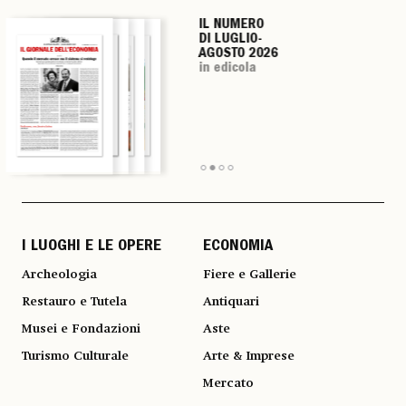
IL NUMERO
IL NUMERO
IL NUMERO
IL NUMERO
DI LUGLIO-
DI LUGLIO-
DI LUGLIO-
DI LUGLIO-
AGOSTO 2026
AGOSTO 2026
AGOSTO 2026
AGOSTO 2026
in edicola
in edicola
in edicola
in edicola
I LUOGHI E LE OPERE
ECONOMIA
Archeologia
Fiere e Gallerie
Restauro e Tutela
Antiquari
Musei e Fondazioni
Aste
Turismo Culturale
Arte & Imprese
Mercato