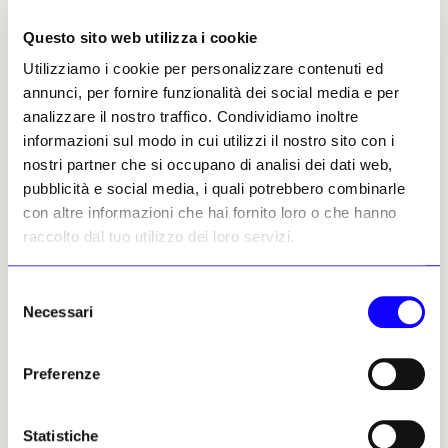
supportare sia la valorizzazione del
Questo sito web utilizza i cookie
patrimonio sia il lavoro quotidiano degli
Utilizziamo i cookie per personalizzare contenuti ed
operatori culturali
. Tra le applicazioni più
annunci, per fornire funzionalità dei social media e per
promettenti emergono la traduzione
analizzare il nostro traffico. Condividiamo inoltre
automatica multilingua dei contenuti,
informazioni sul modo in cui utilizzi il nostro sito con i
l’accessibilità per persone con disabilità
nostri partner che si occupano di analisi dei dati web,
sensoriali, l’automazione della metadatazione
pubblicità e social media, i quali potrebbero combinarle
delle opere, l’analisi avanzata dei dati di
con altre informazioni che hai fornito loro o che hanno
fruizione e il supporto alla costruzione di
raccolto dal tuo utilizzo dei loro servizi.
percorsi personalizzati e strumenti di
interpretazione del patrimonio.
Selezione
La metadatazione automatica rappresenta
Necessari
del
uno degli esempi più interessanti
. Se fino a
consenso
oggi molte informazioni su dipinti, documenti
Preferenze
o archivi venivano inserite manualmente
dagli operatori (autore, tecnica, anno,
dimensioni) l’IA permette oggi di identificare
Statistiche