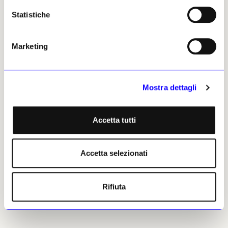
Statistiche
Marketing
NEWS
RUBRICHE
NEWS
RUBRICHE
Mostra dettagli
Da Hormuz a Venezia lungo
Alla corte di Akbar il
la rotta dell’ormesino
Grande: quando l’arte
persiana reinventò l’India
Il leggero e pregiato tessuto
Accetta tutti
persiano imitato nelle
Minima mediterranea • Uno
botteghe veneziane, specchio
dei più grandi imperatori
di molte dinamiche odierne
Moghul diede vita a una
Accetta selezionati
che non sono affatto nuove
vastissima biblioteca con
per chi conserva una
migliaia di opere su storia,
prospettiva storica
religione e letteratura
Rifiuta
Giovanni Curatola
Giovanni Curatola
16 giugno 2026
08 aprile 2026