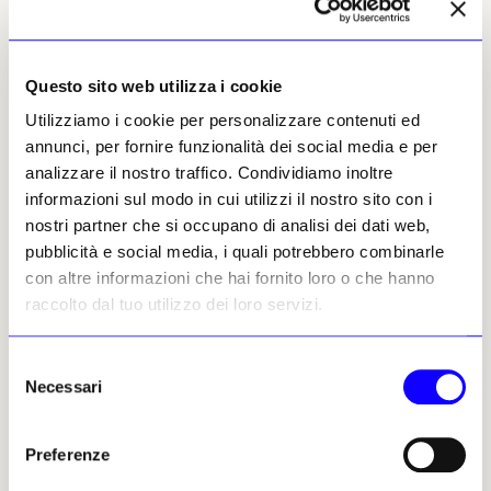
Questo sito web utilizza i cookie
NEWS
OPINIONI
NEWS
RUBRICHE
Utilizziamo i cookie per personalizzare contenuti ed
Dov’è finita la Fiorenza di
La moschea oltre gli
annunci, per fornire funzionalità dei social media e per
una volta? Ci siamo
stereotipi
analizzare il nostro traffico. Condividiamo inoltre
assuefatti al peggio senza
Minima mediterranea • Che
batter ciglio…
informazioni sul modo in cui utilizzi il nostro sito con i
cosa definisce davvero una
nostri partner che si occupano di analisi dei dati web,
Che cosa c’è di rinascimentale
moschea? Un viaggio tra
nel «Calcio storico fiorentino»?
Corano, diritto islamico, storia
pubblicità e social media, i quali potrebbero combinarle
Niente. Pura rappresentazione
e architettura mostra come il
con altre informazioni che hai fornito loro o che hanno
di violenza, bestiale e
luogo di culto musulmano sia
raccolto dal tuo utilizzo dei loro servizi.
autocompiaciuta
prima di tutto uno spazio di
preghiera e di comunità, ben
Giovanni Curatola
oltre le forme che gli sono
17 luglio 2026
Selezione
state attribuite nel tempo
Necessari
del
Giovanni Curatola
consenso
21 luglio 2026
Preferenze