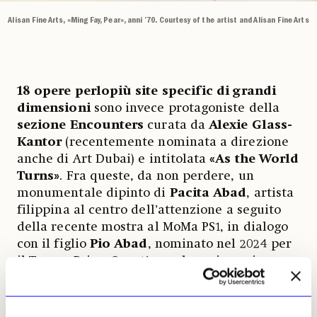
Alisan Fine Arts, «Ming Fay, Pear», anni ’70. Courtesy of the artist and Alisan Fine Arts
18 opere perlopiù site specific
di grandi
dimensioni
sono invece protagoniste della
sezione Encounters
curata da
Alexie Glass-
Kantor
(recentemente nominata a direzione
anche di Art Dubai) e intitolata
«As the World
Turns»
. Fra queste, da non perdere, un
monumentale dipinto di
Pacita Abad
, artista
filippina al centro dell’attenzione a seguito
della recente mostra al MoMa PS1, in dialogo
con il figlio
Pio Abad
, nominato nel 2024 per
il Turner Prize. Quest’anno la sezione si
estende anche fuori fiera, con un offsite
presso il Pacific Place Park Court, dove
l’artista svizzero Monster Chetwynd