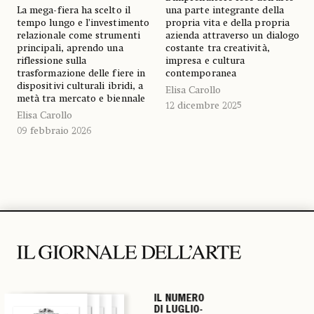
La mega-fiera ha scelto il
una parte integrante della
tempo lungo e l’investimento
propria vita e della propria
relazionale come strumenti
azienda attraverso un dialogo
principali, aprendo una
costante tra creatività,
riflessione sulla
impresa e cultura
trasformazione delle fiere in
contemporanea
dispositivi culturali ibridi, a
Elisa Carollo
metà tra mercato e biennale
12 dicembre 2025
Elisa Carollo
09 febbraio 2026
IL NUMERO
IL NUMERO
IL NUMERO
IL NUMERO
DI LUGLIO-
DI LUGLIO-
DI LUGLIO-
DI LUGLIO-