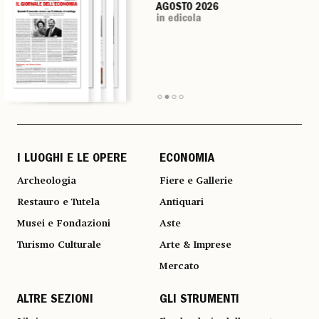
AGOSTO 2026
AGOSTO 2026
AGOSTO 2026
AGOSTO 2026
in edicola
in edicola
in edicola
in edicola
I LUOGHI E LE OPERE
ECONOMIA
Archeologia
Fiere e Gallerie
Restauro e Tutela
Antiquari
Musei e Fondazioni
Aste
Turismo Culturale
Arte & Imprese
Mercato
ALTRE SEZIONI
GLI STRUMENTI