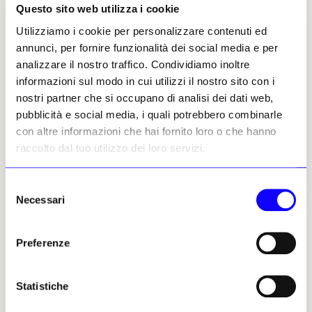
Questo sito web utilizza i cookie
combinerà scultura e performance in una
metamorfosi multimediatica presentata da
Utilizziamo i cookie per personalizzare contenuti ed
Galerie Gregor Staiger
, Massimodecarlo e
annunci, per fornire funzionalità dei social media e per
Sadie Coles HQ
.
analizzare il nostro traffico. Condividiamo inoltre
informazioni sul modo in cui utilizzi il nostro sito con i
Art Basel domina poi la skyline di Hong Kong,
nostri partner che si occupano di analisi dei dati web,
come di consueto, con la
commissione
pubblicità e social media, i quali potrebbero combinarle
realizzata in collaborazione con Ubs e
con altre informazioni che hai fornito loro o che hanno
l’M+
: la facciata del museo viene infatti
raccolto dal tuo utilizzo dei loro servizi.
«attivata» dall’opera
«Night Charades»
dell’artista singaporiano
Ho Tzu Nyen
: un
Selezione
tributo all’epoca d’oro del cinema di Hong
Necessari
del
Kong e una camera di simulazione del futuro
consenso
con un continuo reshuffle di immagini e scene
Preferenze
dettato da un algoritmo.
Particolare importanza è riservata al
Statistiche
programma «Film»
, curato dalla istituzione
artistica indipendente di
Hong Kong Para