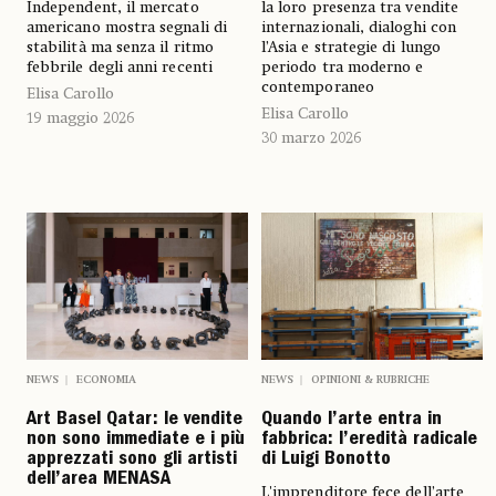
Independent, il mercato
la loro presenza tra vendite
americano mostra segnali di
internazionali, dialoghi con
stabilità ma senza il ritmo
l’Asia e strategie di lungo
febbrile degli anni recenti
periodo tra moderno e
contemporaneo
Elisa Carollo
Elisa Carollo
19 maggio 2026
30 marzo 2026
NEWS
ECONOMIA
NEWS
OPINIONI & RUBRICHE
Art Basel Qatar: le vendite
Quando l’arte entra in
non sono immediate e i più
fabbrica: l’eredità radicale
apprezzati sono gli artisti
di Luigi Bonotto
dell’area MENASA
L'imprenditore fece dell’arte