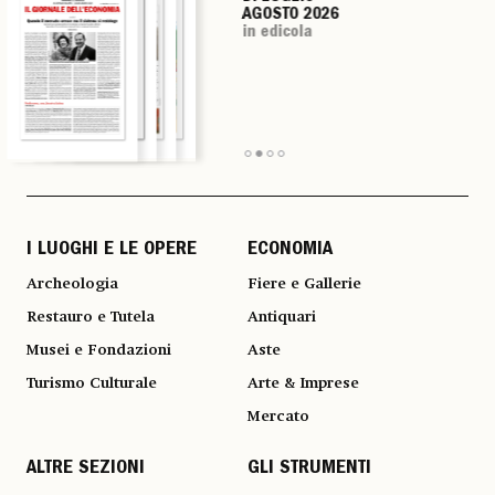
AGOSTO 2026
AGOSTO 2026
AGOSTO 2026
AGOSTO 2026
in edicola
in edicola
in edicola
in edicola
I LUOGHI E LE OPERE
ECONOMIA
Archeologia
Fiere e Gallerie
Restauro e Tutela
Antiquari
Musei e Fondazioni
Aste
Turismo Culturale
Arte & Imprese
Mercato
ALTRE SEZIONI
GLI STRUMENTI