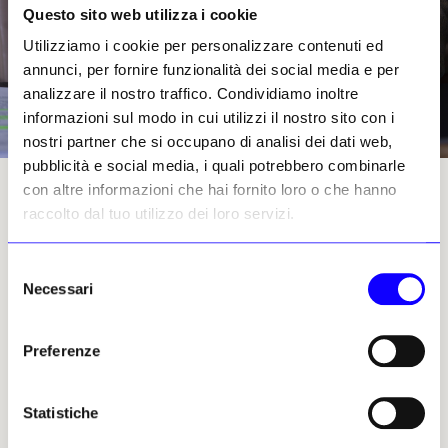
Questo sito web utilizza i cookie
Utilizziamo i cookie per personalizzare contenuti ed
annunci, per fornire funzionalità dei social media e per
analizzare il nostro traffico. Condividiamo inoltre
informazioni sul modo in cui utilizzi il nostro sito con i
nostri partner che si occupano di analisi dei dati web,
pubblicità e social media, i quali potrebbero combinarle
Kyriakos Koutsomallis. Photo: Chris Doulgeris
con altre informazioni che hai fornito loro o che hanno
raccolto dal tuo utilizzo dei loro servizi.
I musei e la Fondazione Basil e Elise
Selezione
Goulandris
Necessari
del
consenso
Il primo museo della Fondazione Basil e Elise
Goulandris è stato inaugurato nel 1979 a
Preferenze
Chora, sull’isola di Andros, città natale di
Basil Goulandris. Questo luogo iconico,
Statistiche
affacciato sul mare e sulle montagne
circostanti, è stato il primo museo di arte