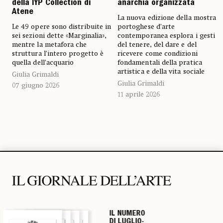
della IYP Collection di
anarchia organizzata
Atene
La nuova edizione della mostra
Le 49 opere sono distribuite in
portoghese d’arte
sei sezioni dette «Marginalia»,
contemporanea esplora i gesti
mentre la metafora che
del tenere, del dare e del
struttura l’intero progetto è
ricevere come condizioni
quella dell’acquario
fondamentali della pratica
artistica e della vita sociale
Giulia Grimaldi
Giulia Grimaldi
07 giugno 2026
11 aprile 2026
IL NUMERO
IL NUMERO
IL NUMERO
IL NUMERO
DI LUGLIO-
DI LUGLIO-
DI LUGLIO-
DI LUGLIO-