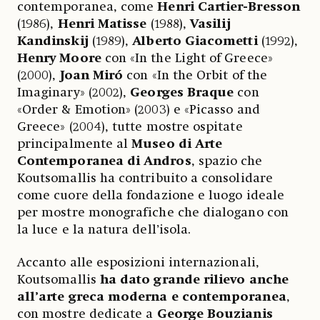
contemporanea, come
Henri Cartier-Bresson
(1986),
Henri Matisse
(1988),
Vasilij
Kandinskij
(1989),
Alberto Giacometti
(1992),
Henry Moore
con «In the Light of Greece»
(2000),
Joan Miró
con «In the Orbit of the
Imaginary» (2002),
Georges Braque
con
«Order & Emotion» (2003) e «Picasso and
Greece» (2004), tutte mostre ospitate
principalmente al
Museo di Arte
Contemporanea di Andros
, spazio che
Koutsomallis ha contribuito a consolidare
come cuore della fondazione e luogo ideale
per mostre monografiche che dialogano con
la luce e la natura dell’isola.
Accanto alle esposizioni internazionali,
Koutsomallis
ha dato grande rilievo anche
all’arte greca moderna e contemporanea
,
con mostre dedicate a
George Bouzianis