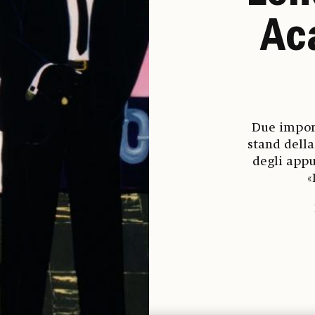
Ac
Due import
stand dell
degli appu
«