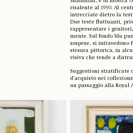
Shainman, è in mostra «
risalente al 1990. Al cen
intrecciate dietro la tes
Due teste fluttuanti, pri
rappresentare i genitor
mente. Sul fondo blu pun
sospese, si intravedono 
stesura pittorica, in alc
visiva che tende a distr
Suggestioni stratificate 
d'acquisto nei collezionis
un passaggio alla Royal