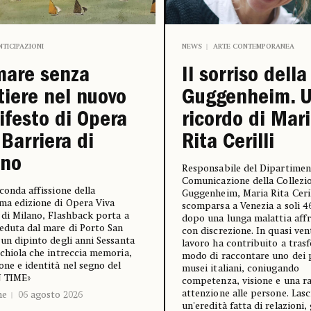
NTICIPAZIONI
NEWS
ARTE CONTEMPORANEA
mare senza
Il sorriso della
tiere nel nuovo
Guggenheim. 
festo di Opera
ricordo di Mar
 Barriera di
Rita Cerilli
ano
Responsabile del Dipartime
Comunicazione della Collezi
econda affissione della
Guggenheim, Maria Rita Ceril
ma edizione di Opera Viva
scomparsa a Venezia a soli 4
 di Milano, Flashback porta a
dopo una lunga malattia aff
eduta dal mare di Porto San
con discrezione. In quasi ven
 un dipinto degli anni Sessanta
lavoro ha contribuito a trasf
cchiola che intreccia memoria,
modo di raccontare uno dei p
one e identità nel segno del
musei italiani, coniugando
N TIME»
competenza, visione e una r
attenzione alle persone. Lasc
ne
06 agosto 2026
un'eredità fatta di relazioni,