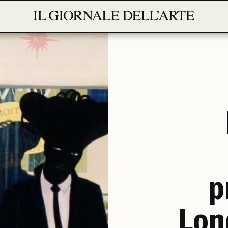
p
Lon