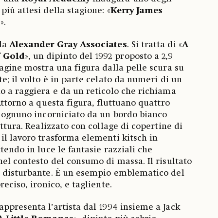
iù attesi della stagione: «
Kerry James
s
».
 da
Alexander Gray Associates
. Si tratta di «
A
f Gold
», un dipinto del 1992 proposto a 2,9
magine mostra una figura dalla pelle scura su
e; il volto è in parte celato da numeri di un
o a raggiera e da un reticolo che richiama
Attorno a questa figura, fluttuano quattro
, ognuno incorniciato da un bordo bianco
ittura. Realizzato con collage di copertine di
il lavoro trasforma elementi kitsch in
tendo in luce le fantasie razziali che
nel contesto del consumo di massa. Il risultato
e disturbante. È un esempio emblematico del
reciso, ironico, e tagliente.
rappresenta l’artista dal 1994 insieme a Jack