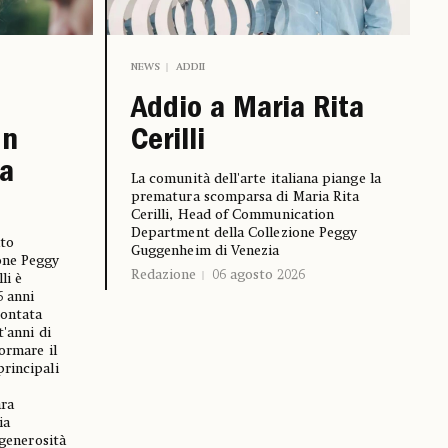
NEWS
ADDII
Addio a Maria Rita
Un
Cerilli
ia
La comunità dell'arte italiana piange la
prematura scomparsa di Maria Rita
Cerilli, Head of Communication
Department della Collezione Peggy
nto
Guggenheim di Venezia
one Peggy
Redazione
06 agosto 2026
li è
6 anni
rontata
t'anni di
ormare il
rincipali
ara
ia
 generosità