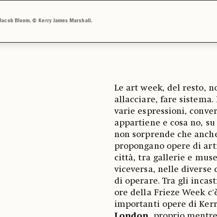
 Jacob Bloom. © Kerry James Marshall.
Le art week, del resto, 
allacciare, fare sistema.
varie espressioni, conve
appartiene e cosa no, su 
non sorprende che anche 
propongano opere di ar
città, tra gallerie e mus
viceversa, nelle divers
di operare. Tra gli incas
ore della Frieze Week c
importanti opere di Kerr
London
, proprio mentre