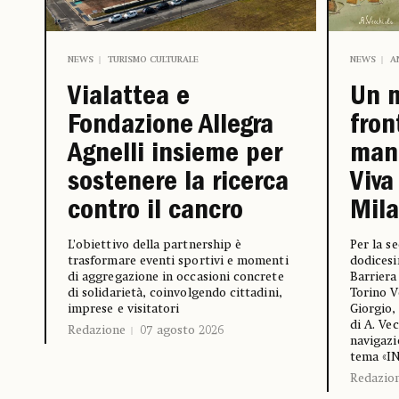
NEWS
A
NEWS
TURISMO CULTURALE
Un 
Vialattea e
fron
Fondazione Allegra
mani
Agnelli insieme per
Viva
sostenere la ricerca
Mil
contro il cancro
Per la s
L’obiettivo della partnership è
dodicesi
trasformare eventi sportivi e momenti
Barriera
di aggregazione in occasioni concrete
Torino V
di solidarietà, coinvolgendo cittadini,
Giorgio,
imprese e visitatori
di A. Ve
Redazione
07 agosto 2026
navigazi
tema «I
Redazio