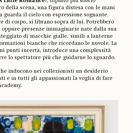
A Little Romance
», dipinto più sobrio
tro della scena, una figura distesa con le mani
ta guarda il cielo con espressione sognante.
ve di corpo, si librano sopra di lui. Potrebbero
i, oppure presenze immaginarie nate dalla sua
teggiato di macchie gialle, simili a lanterne
formazioni bianche che ricordano le nuvole. La
uni punti incerta, introduce una complessità
arre lo spettatore più che guidarne lo sguardo.
che inducono nei collezionisti un desiderio
ti e in tutti gli appassionati la voglia di fare
 Academy.