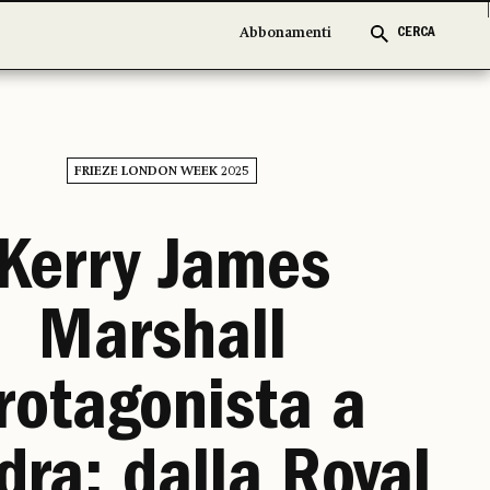
Abbonamenti
Abbonamenti
CERCA
CERCA
FRIEZE LONDON WEEK 2025
Kerry James
Marshall
rotagonista a
dra: dalla Royal