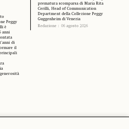
prematura scomparsa di Maria Rita
Cerilli, Head of Communication
Department della Collezione Peggy
nto
Guggenheim di Venezia
one Peggy
Redazione
06 agosto 2026
li è
6 anni
rontata
t'anni di
ormare il
rincipali
ara
ia
 generosità