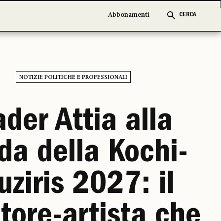
Abbonamenti
Abbonamenti
CERCA
CERCA
NOTIZIE POLITICHE E PROFESSIONALI
der Attia alla
da della Kochi-
ziris 2027: il
tore-artista che