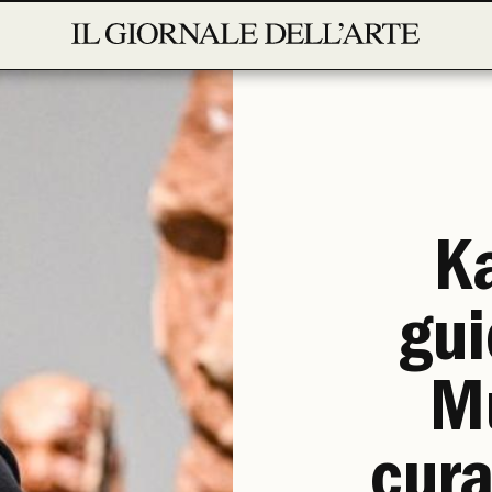
Ka
gui
Mu
cura