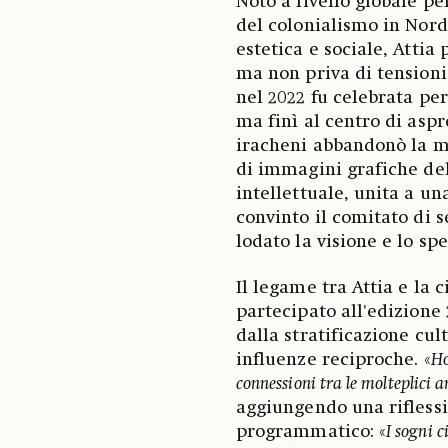
Noto a livello globale pe
del colonialismo in Nord 
estetica e sociale, Attia
ma non priva di tensioni
nel 2022 fu celebrata per 
ma finì al centro di asp
iracheni abbandonò la mo
di immagini grafiche del
intellettuale, unita a un
convinto il comitato di s
lodato la visione e lo spe
Il legame tra Attia e la 
partecipato all'edizione
dalla stratificazione cul
influenze reciproche. «
Ho
connessioni tra le molteplici 
aggiungendo una rifless
programmatico: «
I sogni c