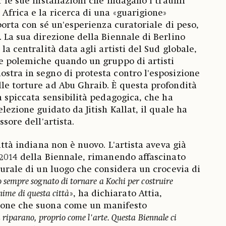
r le sue installazioni che indagano i traumi
Africa e la ricerca di una «guarigione»
 porta con sé un'esperienza curatoriale di peso,
. La sua direzione della Biennale di Berlino
la centralità data agli artisti del Sud globale,
re polemiche quando un gruppo di artisti
stra in segno di protesta contro l'esposizione
le torture ad Abu Ghraib. È questa profondità
a spiccata sensibilità pedagogica, che ha
elezione guidato da Jitish Kallat, il quale ha
ssore dell'artista.
città indiana non è nuovo. L'artista aveva già
 2014 della Biennale, rimanendo affascinato
turale di un luogo che considera un crocevia di
 sempre sognato di tornare a Kochi per costruire
anime di questa città
», ha dichiarato Attia,
ione che suona come un manifesto
i riparano, proprio come l'arte. Questa Biennale ci