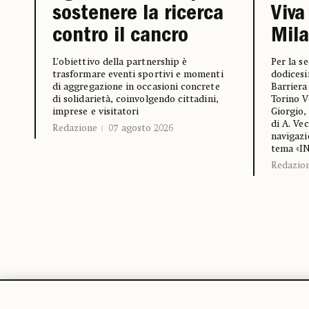
Viva
sostenere la ricerca
Mil
contro il cancro
Per la s
L’obiettivo della partnership è
dodicesi
trasformare eventi sportivi e momenti
Barriera
di aggregazione in occasioni concrete
Torino V
di solidarietà, coinvolgendo cittadini,
Giorgio,
imprese e visitatori
di A. Ve
Redazione
07 agosto 2026
navigazi
tema «I
Redazio