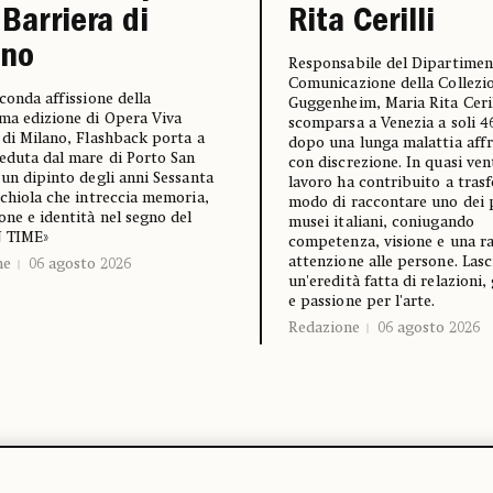
 Barriera di
Rita Cerilli
ano
Responsabile del Dipartime
Comunicazione della Collezi
econda affissione della
Guggenheim, Maria Rita Ceril
ma edizione di Opera Viva
scomparsa a Venezia a soli 4
 di Milano, Flashback porta a
dopo una lunga malattia aff
eduta dal mare di Porto San
con discrezione. In quasi ven
 un dipinto degli anni Sessanta
lavoro ha contribuito a trasf
cchiola che intreccia memoria,
modo di raccontare uno dei p
one e identità nel segno del
musei italiani, coniugando
N TIME»
competenza, visione e una r
attenzione alle persone. Lasc
ne
06 agosto 2026
un'eredità fatta di relazioni,
e passione per l'arte.
Redazione
06 agosto 2026