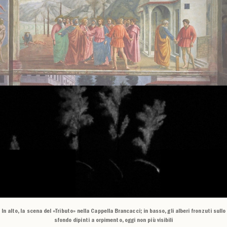
In alto, la scena del «Tributo» nella Cappella Brancacci; in basso, gli alberi fronzuti sullo
sfondo dipinti a orpimento, oggi non più visibili