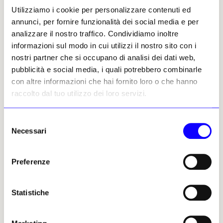
rosso. Nel vestito verde damascato la stesura
Utilizziamo i cookie per personalizzare contenuti ed
del colore ora è molto piatta, mentre vi era
annunci, per fornire funzionalità dei social media e per
invece una sorta di velatura a secco, atta a
analizzare il nostro traffico. Condividiamo inoltre
creare effetti volumetrici, inspiegabilmente
informazioni sul modo in cui utilizzi il nostro sito con i
annullati e non certo perché la materia fosse
nostri partner che si occupano di analisi dei dati web,
rovinata. Nelle gambe di Eva nella «Cacciata»,
pubblicità e social media, i quali potrebbero combinarle
oppure in figure della «Distribuzione dei beni»
con altre informazioni che hai fornito loro o che hanno
di Masaccio e anche in una delle teste dei
raccolto dal tuo utilizzo dei loro servizi.
personaggi sull’estrema sinistra della
«Resurrezione del figlio di Teofilo», dipinta da
Filippino, l’Xfr ha rivelato la presenza di
Selezione
Necessari
bianco di piombo
, ma non si capisce bene,
del
in questi casi, quale fosse effetto cercato dagli
consenso
artisti.
Preferenze
Masolino, Masaccio e Filippino, intervengono
sull’affresco con pigmenti a secco ben più di
Statistiche
quanto finora noto e alternano le tecniche
con una certa disinvoltura a seconda del