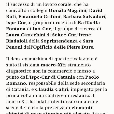
il successo di un lavoro corale, che ha
coinvolto i colleghi
Donata Magnini
,
David
Buti
,
Emanuela Grifoni
,
Barbara Salvadori
,
Ispc-Cnr
, il gruppo di ricerca di
Raffaella
Fontana
di
Ino-Cnr
, il gruppo di ricerca di
Laura Cartechini
di
Scitec-Cnr
,
Irene
Biadaioli
della
Soprintendenza
e
Sara
Penoni
dell’
Opificio delle Pietre Dure
.
Il deus ex machina di queste rivelazioni è
stato il sistema
macro-Xfr
, strumento
diagnostico non in commercio e messo a
punto dall’
Ispc-Cnr di Catania
con
Paolo
Romano
, responsabile della sede secondaria
di Catania, e
Claudia Caliri
, impiegato per la
prima volta in un cantiere di restauro. Il
macro-Xfr ha infatti identificato in alcune
scene del ciclo la presenza di
elementi
chimici di peso atomico più elevato
, tra cui