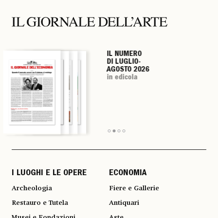
IL NUMERO
IL NUMERO
IL NUMERO
IL NUMERO
DI LUGLIO-
DI LUGLIO-
DI LUGLIO-
DI LUGLIO-
AGOSTO 2026
AGOSTO 2026
AGOSTO 2026
AGOSTO 2026
in edicola
in edicola
in edicola
in edicola
I LUOGHI E LE OPERE
ECONOMIA
Archeologia
Fiere e Gallerie
Restauro e Tutela
Antiquari
Musei e Fondazioni
Aste