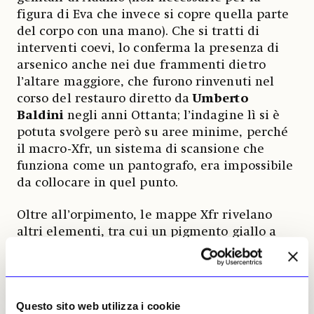
figura di Eva che invece si copre quella parte
del corpo con una mano). Che si tratti di
interventi coevi, lo conferma la presenza di
arsenico anche nei due frammenti dietro
l’altare maggiore, che furono rinvenuti nel
corso del restauro diretto da
Umberto
Baldini
negli anni Ottanta; l’indagine lì si è
potuta svolgere però su aree minime, perché
il macro-Xfr, un sistema di scansione che
funziona come un pantografo, era impossibile
da collocare in quel punto.
Oltre all’orpimento, le mappe Xfr rivelano
altri elementi, tra cui un pigmento giallo a
base di
piombo
usato da
Masolino
per
dipingere, nella scena della
«Guarigione
dello storpio e Resurrezione di Tabita»
, la
veste del personaggio al centro, col turbante
Questo sito web utilizza i cookie