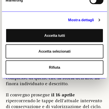
Marketing
risultato desiderato, sebbene purtroppo ora
queste variazioni non siano più visibili sulla
superficie pittorica.
L’aspetto conoscitivo della tecnica diviene
Mostra dettagli
dunque fondamentale per la lettura del
contenuto dell’opera e apre un nuovo capitolo
Accetta tutti
di studi. La conclusione cui giunge Alberto
Felici è infatti che altri cicli di affreschi, se
studiati secondo i procedimenti qui messi a
Accetta selezionati
punto, potrebbero rivelare analoghe sorprese,
ovvero una più indefinita distinzione tra
tecnica ad affresco e a secco ed un’ampia e
Rifiuta
diversificata varietà di soluzioni ben più
complesse di quelle che la storia dell’arte ha
finora individuato e descritto.
Il convegno prosegue
il 16 aprile
ripercorrendo le tappe dell’attuale intervento
di conservazione e di valorizzazione del ciclo.