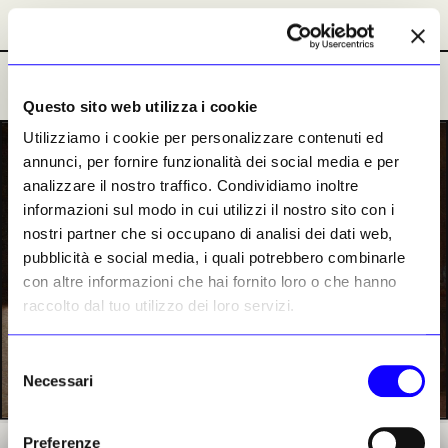
Abbonamenti
Abbonamenti
Ultime Notizie
Ultime Notizie
Questo sito web utilizza i cookie
Utilizziamo i cookie per personalizzare contenuti ed
PREMIUM
annunci, per fornire funzionalità dei social media e per
analizzare il nostro traffico. Condividiamo inoltre
informazioni sul modo in cui utilizzi il nostro sito con i
nostri partner che si occupano di analisi dei dati web,
pubblicità e social media, i quali potrebbero combinarle
con altre informazioni che hai fornito loro o che hanno
raccolto dal tuo utilizzo dei loro servizi.
Selezione
Necessari
del
consenso
Preferenze
Angelo Morbelli, «Credenti...Incensum Domine!...Incensum Domino! Incensum