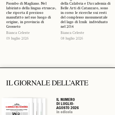
Piombo di Magliano. Nel
della Calabria e l’Accademia di
labirinto della lingua etrusca»,
Belle Arti di Catanzaro, sono
che riporta il prezioso
in corso le ricerche sui resti
manufatto nel suo luogo di
del complesso monumentale
origine, in provincia di
del lago di Iznik individuato
Grosseto
nel 2014
Bianca Celeste
Bianca Celeste
09 luglio 2026
08 luglio 2026
IL NUMERO
IL NUMERO
IL NUMERO
IL NUMERO
DI LUGLIO-
DI LUGLIO-
DI LUGLIO-
DI LUGLIO-
AGOSTO 2026
AGOSTO 2026
AGOSTO 2026
AGOSTO 2026
in edicola
in edicola
in edicola
in edicola