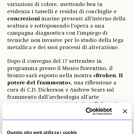
variazioni di colore, mettendo ben in
evidenza i tasselli
e residui di
conchiglie e
concrezioni
marine presenti all’interno della
scultura e sottoponendo l’opera a una
campagna diagnostica con l’impiego di
tecniche non invasive per lo studio della lega
metallica e dei suoi processi di alterazione.
Dopo il convegno del 17 settembre in
programma presso il Museo fiorentino, il
bronzo sarà esposto nella mostra
«Broken. Il
potere del frammento»
, una riflessione a
cura di C.D. Dickerson e Andrew Sears sul
frammento dall’archeologia all’arte
contemporanea, organizzata in collaborazione
con la National Gallery of Art di Washington a
Palazzo Strozzi dal 25 settembre al 24 gennaio
2027.
Questo sito web utilizza i cookie