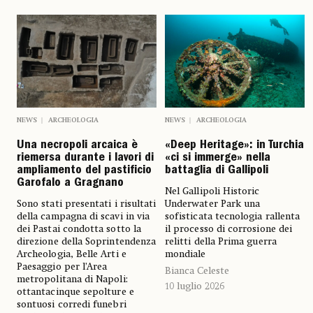
NEWS
ARCHEOLOGIA
NEWS
ARCHEOLOGIA
«Deep Heritage»: in Turchia
Una necropoli arcaica è
«ci si immerge» nella
riemersa durante i lavori di
battaglia di Gallipoli
ampliamento del pastificio
Garofalo a Gragnano
Nel Gallipoli Historic
Underwater Park una
Sono stati presentati i risultati
sofisticata tecnologia rallenta
della campagna di scavi in via
il processo di corrosione dei
dei Pastai condotta sotto la
relitti della Prima guerra
direzione della Soprintendenza
mondiale
Archeologia, Belle Arti e
Paesaggio per l’Area
Bianca Celeste
metropolitana di Napoli:
10 luglio 2026
ottantacinque sepolture e
sontuosi corredi funebri