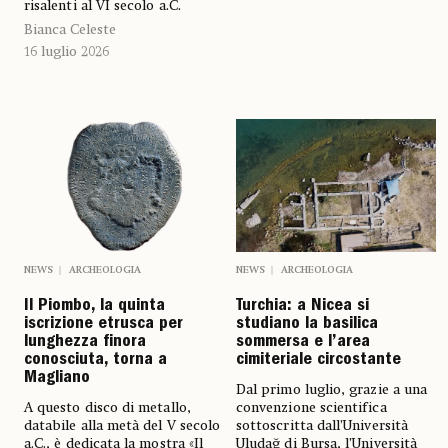
risalenti al VI secolo a.C.
Bianca Celeste
16 luglio 2026
NEWS
ARCHEOLOGIA
NEWS
ARCHEOLOGIA
Il Piombo, la quinta
Turchia: a Nicea si
iscrizione etrusca per
studiano la basilica
lunghezza finora
sommersa e l’area
conosciuta, torna a
cimiteriale circostante
Magliano
Dal primo luglio, grazie a una
A questo disco di metallo,
convenzione scientifica
databile alla metà del V secolo
sottoscritta dall’Università
a.C., è dedicata la mostra «Il
Uludağ di Bursa, l’Università