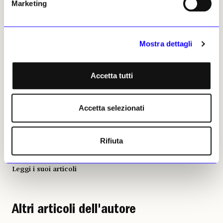
Marketing
Daniele F. Maras, direttore del Museo Archeologico Nazionale di Firenze, e Simonetta
Brandolini d’Adda, presidente di Friends of Florence, davanti al Torso di Livorno
restaurato
Mostra dettagli
Bianca Celeste, 09 giugno 2026
Accetta tutti
| © Riproduzione riservata
Accetta selezionati
Rifiuta
Bianca Celeste
Leggi i suoi articoli
Altri articoli dell'autore