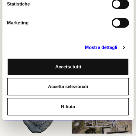
Garofalo a Gragnano
Statistiche
Nel Gallipoli Historic
Underwater Park una
Sono stati presentati i risultati
sofisticata tecnologia rallenta
della campagna di scavi in via
il processo di corrosione dei
dei Pastai condotta sotto la
Marketing
relitti della Prima guerra
direzione della Soprintendenza
mondiale
Archeologia, Belle Arti e
Paesaggio per l’Area
Bianca Celeste
metropolitana di Napoli:
10 luglio 2026
Mostra dettagli
ottantacinque sepolture e
sontuosi corredi funebri
risalenti al VI secolo a.C.
Bianca Celeste
Accetta tutti
16 luglio 2026
Accetta selezionati
Rifiuta