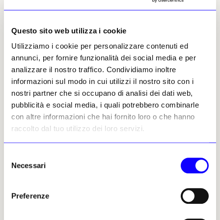
Bianca Celeste
Questo sito web utilizza i cookie
Leggi i suoi articoli
Utilizziamo i cookie per personalizzare contenuti ed
annunci, per fornire funzionalità dei social media e per
analizzare il nostro traffico. Condividiamo inoltre
Altri articoli dell'autore
informazioni sul modo in cui utilizzi il nostro sito con i
nostri partner che si occupano di analisi dei dati web,
pubblicità e social media, i quali potrebbero combinarle
con altre informazioni che hai fornito loro o che hanno
raccolto dal tuo utilizzo dei loro servizi.
Selezione
Necessari
del
NEWS
ARCHEOLOGIA
NEWS
ARCHEOLOGIA
consenso
«Deep Heritage»: in Turchia
Una necropoli arcaica è
Preferenze
«ci si immerge» nella
riemersa durante i lavori di
battaglia di Gallipoli
ampliamento del pastificio