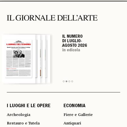
IL NUMERO
IL NUMERO
IL NUMERO
IL NUMERO
DI LUGLIO-
DI LUGLIO-
DI LUGLIO-
DI LUGLIO-
AGOSTO 2026
AGOSTO 2026
AGOSTO 2026
AGOSTO 2026
in edicola
in edicola
in edicola
in edicola
I LUOGHI E LE OPERE
ECONOMIA
Archeologia
Fiere e Gallerie
Restauro e Tutela
Antiquari