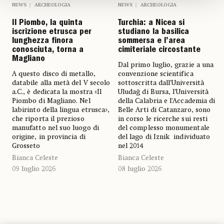
NEWS
ARCHEOLOGIA
NEWS
ARCHEOLOGIA
Il Piombo, la quinta
Turchia: a Nicea si
iscrizione etrusca per
studiano la basilica
lunghezza finora
sommersa e l’area
conosciuta, torna a
cimiteriale circostante
Magliano
Dal primo luglio, grazie a una
A questo disco di metallo,
convenzione scientifica
databile alla metà del V secolo
sottoscritta dall’Università
a.C., è dedicata la mostra «Il
Uludağ di Bursa, l’Università
Piombo di Magliano. Nel
della Calabria e l’Accademia di
labirinto della lingua etrusca»,
Belle Arti di Catanzaro, sono
che riporta il prezioso
in corso le ricerche sui resti
manufatto nel suo luogo di
del complesso monumentale
origine, in provincia di
del lago di Iznik individuato
Grosseto
nel 2014
Bianca Celeste
Bianca Celeste
09 luglio 2026
08 luglio 2026