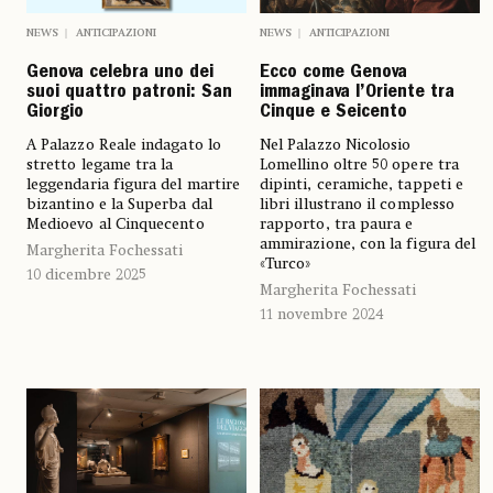
NEWS
ANTICIPAZIONI
NEWS
ANTICIPAZIONI
Genova celebra uno dei
Ecco come Genova
suoi quattro patroni: San
immaginava l’Oriente tra
Giorgio
Cinque e Seicento
A Palazzo Reale indagato lo
Nel Palazzo Nicolosio
stretto legame tra la
Lomellino oltre 50 opere tra
leggendaria figura del martire
dipinti, ceramiche, tappeti e
bizantino e la Superba dal
libri illustrano il complesso
Medioevo al Cinquecento
rapporto, tra paura e
ammirazione, con la figura del
Margherita Fochessati
«Turco»
10 dicembre 2025
Margherita Fochessati
11 novembre 2024