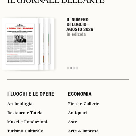
IL NUMERO
IL NUMERO
IL NUMERO
IL NUMERO
DI LUGLIO-
DI LUGLIO-
DI LUGLIO-
DI LUGLIO-
AGOSTO 2026
AGOSTO 2026
AGOSTO 2026
AGOSTO 2026
in edicola
in edicola
in edicola
in edicola
I LUOGHI E LE OPERE
ECONOMIA
Archeologia
Fiere e Gallerie
Restauro e Tutela
Antiquari
Musei e Fondazioni
Aste
Turismo Culturale
Arte & Imprese