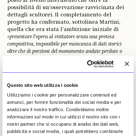
posto al livello intermedio che offre la
possibilità di un’osservazione ravvicinata dei
dettagli scultorei. Il completamento del
progetto ha confermato, sottolinea Martini,
quella che era stata l’ambizione iniziale di
«
presentare l’opera al visitatore senza una pretesa
compositiva, impossibile per mancanza di dati storici
oltre che di porzioni del monumento andate perdute o
non ancora individuate, ma con la precisa volontà di
compiere ulteriori passi avanti rispetto ai tentativi
messi in atto nel passato
».
Questo sito web utilizza i cookie
Il progetto ha beneficiato del fattivo
contributo della
Soprintendenza
Utilizziamo i cookie per personalizzare contenuti ed
Archeologia, Belle Arti e Paesaggio per la
annunci, per fornire funzionalità dei social media e per
città metropolitana di Genova e la
analizzare il nostro traffico. Condividiamo inoltre
provincia di La Spezia
, del Comune di
informazioni sul modo in cui utilizzi il nostro sito con i
Genova, del
Museo di Sant’Agostino
e ha
nostri partner che si occupano di analisi dei dati web,
inoltre visto il sostegno della
Fondazione
pubblicità e social media, i quali potrebbero combinarle