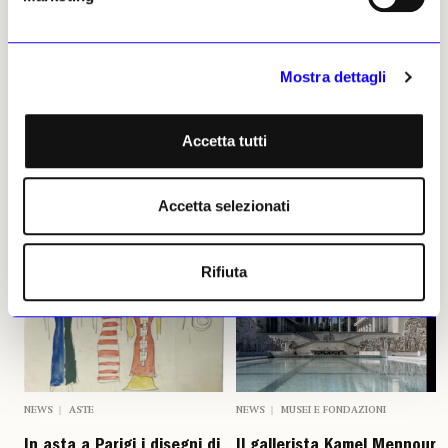
La fiera d’arte contemporanea
La visita di Stato del
riunirà 77 gallerie e istituzioni
Presidente Macron nel Regno
il prossimo novembre nella
Unito ha portato anche alla
capitale del Lussemburgo
firma di un accordo a quattro
Mostra dettagli
Alexandre Crochet
tra Centre des monuments
14 luglio 2025
nationaux, National Trust,
National Trust for Scotland ed
Accetta tutti
English Heritage
Alexandre Crochet
10 luglio 2025
Accetta selezionati
Rifiuta
NEWS
ASTE
NEWS
MUSEI E FONDAZIONI
In asta a Parigi i disegni di
Il gallerista Kamel Mennour