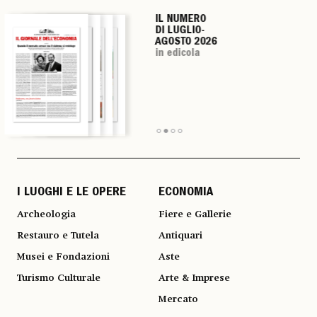
IL NUMERO
IL NUMERO
IL NUMERO
IL NUMERO
DI LUGLIO-
DI LUGLIO-
DI LUGLIO-
DI LUGLIO-
AGOSTO 2026
AGOSTO 2026
AGOSTO 2026
AGOSTO 2026
in edicola
in edicola
in edicola
in edicola
I LUOGHI E LE OPERE
ECONOMIA
Archeologia
Fiere e Gallerie
Restauro e Tutela
Antiquari
Musei e Fondazioni
Aste
Turismo Culturale
Arte & Imprese
Mercato