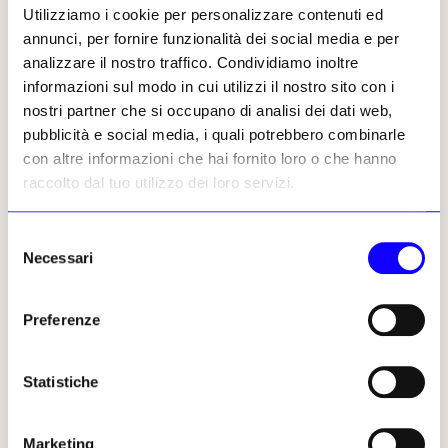
Utilizziamo i cookie per personalizzare contenuti ed
annunci, per fornire funzionalità dei social media e per
Alexandre Crochet
analizzare il nostro traffico. Condividiamo inoltre
Leggi i suoi articoli
informazioni sul modo in cui utilizzi il nostro sito con i
nostri partner che si occupano di analisi dei dati web,
pubblicità e social media, i quali potrebbero combinarle
Altri articoli dell'autore
con altre informazioni che hai fornito loro o che hanno
raccolto dal tuo utilizzo dei loro servizi.
Selezione
Necessari
del
consenso
Preferenze
NEWS
NEWS
FIERE E GALLERIE
NOTIZIE POLITICHE E PROFESSIONALI
Statistiche
Luxembourg Art Week
Partnership franco-
2025: Montreal in primo
britannica per la tutela del
piano
patrimonio culturale
Marketing