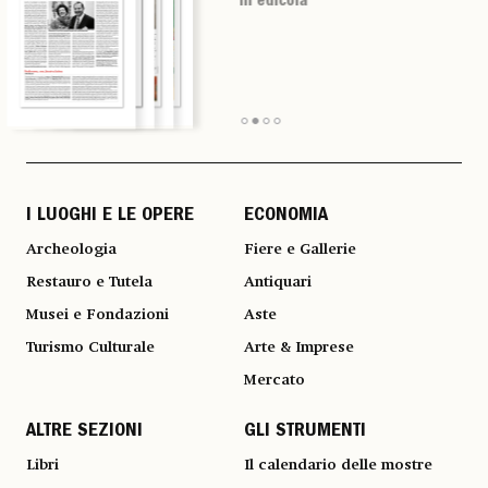
in edicola
in edicola
in edicola
in edicola
I LUOGHI E LE OPERE
ECONOMIA
Archeologia
Fiere e Gallerie
Restauro e Tutela
Antiquari
Musei e Fondazioni
Aste
Turismo Culturale
Arte & Imprese
Mercato
ALTRE SEZIONI
GLI STRUMENTI
Libri
Il calendario delle mostre