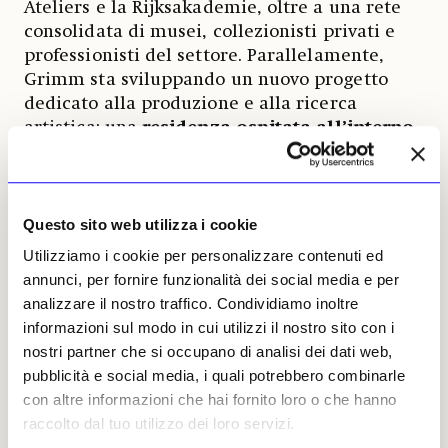
Ateliers e la Rijksakademie, oltre a una rete
consolidata di musei, collezionisti privati e
professionisti del settore. Parallelamente,
Grimm sta sviluppando un nuovo progetto
dedicato alla produzione e alla ricerca
artistica: una
residenza ospitata all’interno
dello Château Val Croissant
, una dimora del
XVIII secolo situata in Provenza. Pensata come
uno spazio di incontro e scambio tra artisti,
curatori e scrittori, la struttura si ispira al
Questo sito web utilizza i cookie
modello della Fondazione Santa Maddalena di
Utilizziamo i cookie per personalizzare contenuti ed
Beatrice Monti della Corte, celebre per il suo
annunci, per fornire funzionalità dei social media e per
approccio informale e interdisciplinare. Uno
analizzare il nostro traffico. Condividiamo inoltre
degli aspetti più innovativi dell’iniziativa è
informazioni sul modo in cui utilizzi il nostro sito con i
l’apertura alle famiglie dei partecipanti, una
nostri partner che si occupano di analisi dei dati web,
possibilità ancora poco diffusa nei programmi
pubblicità e social media, i quali potrebbero combinarle
di residenza artistica e che punta a rendere
con altre informazioni che hai fornito loro o che hanno
l’esperienza più accessibile a chi ha figli.
raccolto dal tuo utilizzo dei loro servizi.
Nella fase iniziale il programma sarà