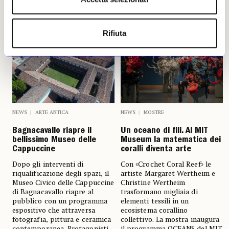
Altri articoli dell'autore
Rifiuta
NEWS
ARTE ANTICA
NEWS
MOSTRE
Bagnacavallo riapre il
Un oceano di fili. Al MIT
bellissimo Museo delle
Museum la matematica dei
Cappuccine
coralli diventa arte
Dopo gli interventi di
Con «Crochet Coral Reef» le
riqualificazione degli spazi, il
artiste Margaret Wertheim e
Museo Civico delle Cappuccine
Christine Wertheim
di Bagnacavallo riapre al
trasformano migliaia di
pubblico con un programma
elementi tessili in un
espositivo che attraversa
ecosistema corallino
fotografia, pittura e ceramica
collettivo. La mostra inaugura
contemporanea. Protagonisti
il programma OCEANS del MIT