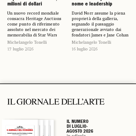
milioni di dollari
nome e leadership
Un nuovo record mondiale
David Norr assume la piena
consacra Heritage Auctions
proprietà della galleria,
come punto di riferimento
segnando il passaggio
assoluto nel mercato dei
generazionale avviato dai
memorabilia di Star Wars
fondatori James e Jane Cohan
Michelangelo Tonelli
Michelangelo Tonelli
17 luglio 2026
16 luglio 2026
IL NUMERO
IL NUMERO
IL NUMERO
IL NUMERO
DI LUGLIO-
DI LUGLIO-
DI LUGLIO-
DI LUGLIO-
AGOSTO 2026
AGOSTO 2026
AGOSTO 2026
AGOSTO 2026