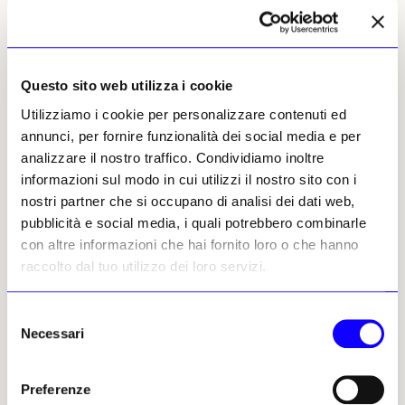
Roberto Mercuzio, 12 giugno
2026 | © Riproduzione
Questo sito web utilizza i cookie
riservata
Utilizziamo i cookie per personalizzare contenuti ed
annunci, per fornire funzionalità dei social media e per
analizzare il nostro traffico. Condividiamo inoltre
informazioni sul modo in cui utilizzi il nostro sito con i
nostri partner che si occupano di analisi dei dati web,
pubblicità e social media, i quali potrebbero combinarle
Roberto Mercuzio
con altre informazioni che hai fornito loro o che hanno
Leggi i suoi articoli
raccolto dal tuo utilizzo dei loro servizi.
Selezione
Altri articoli dell'autore
Necessari
del
consenso
Preferenze