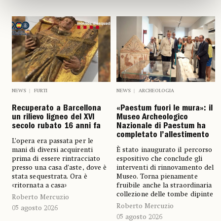
NEWS
FURTI
NEWS
ARCHEOLOGIA
Recuperato a Barcellona
«Paestum fuori le mura»: il
un rilievo ligneo del XVI
Museo Archeologico
secolo rubato 16 anni fa
Nazionale di Paestum ha
completato l’allestimento
L’opera era passata per le
mani di diversi acquirenti
È stato inaugurato il percorso
prima di essere rintracciato
espositivo che conclude gli
presso una casa d’aste, dove è
interventi di rinnovamento del
stata sequestrata. Ora è
Museo. Torna pienamente
«ritornata a casa»
fruibile anche la straordinaria
collezione delle tombe dipinte
Roberto Mercuzio
Roberto Mercuzio
05 agosto 2026
05 agosto 2026