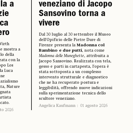
la a
veneziano di Jacopo
zie
Sansovino torna a
uca
vivere
ero
Dal 30 luglio al 30 settembre il Museo
dell’Opificio delle Pietre Dure di
Wirth
Firenze presenta la
Madonna col
e mostra a
Bambino e due putti
, nota come
lo della
Madonna delle Muneghette
, attribuita a
zata con la
Jacopo Sansovino. Realizzata con tela,
opo Los
gesso e parti in cartapesta, l’opera è
da Luca
stata sottoposta a un complesso
one
intervento strutturale e diagnostico
pazialismo
che ne ha recuperato postura e
nta, Nature
leggibilità, offrendo nuove indicazioni
agnata
sulla sperimentazione tecnica dello
rtista
scultore veneziano.
icato.
Angelica Kaufmann
01 agosto 2026
to 2026