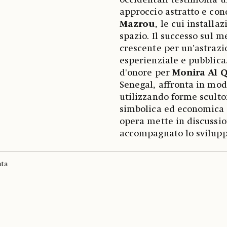
occidentali testimonia 
approccio astratto e con
Mazrou
, le cui installa
spazio. Il successo sul m
crescente per un’astraz
esperienziale e pubblica
d'onore per
Monira Al Q
Senegal,
affronta in modo
utilizzando forme scultor
simbolica ed economica d
opera mette in discussio
accompagnato lo svilupp
ata