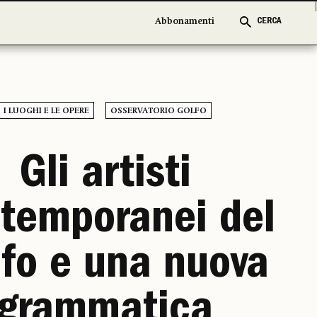
Abbonamenti
Abbonamenti
CERCA
CERCA
I LUOGHI E LE OPERE
OSSERVATORIO GOLFO
Gli artisti
temporanei del
fo e una nuova
grammatica