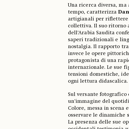
Una ricerca diversa, ma 
tempo, caratterizza
Dan
artigianali per rifletter
collettiva. Il suo ritor
dell’Arabia Saudita conf
saperi tradizionali e li
nostalgia. Il rapporto t
invece le opere pittoric
protagonista di una rapi
internazionale. Le sue f
tensioni domestiche, iden
ogni lettura didascalica.
Sul versante fotografico 
un’immagine del quotidia
Colore, messa in scena 
osservare le dinamiche so
La presenza delle sue op