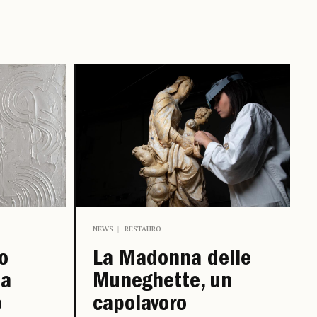
NEWS
RESTAURO
o
La Madonna delle
ia
Muneghette, un
o
capolavoro