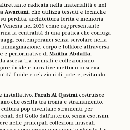
altrettanto radicata nella materialità e nel
a Awartani
, che utilizza tessuti e tecniche
e su perdita, architettura ferita e memoria
no a Venezia nel 2026 come rappresentante
erma la centralità di una pratica che coniuga
nguaggi contemporanei senza scivolare nella
ra immaginazione, corpo e folklore attraversa
he e performative di
Maitha Abdalla
,
da ascesa tra biennali e collezionismo
igure ibride e narrative mettono in scena
tità fluide e relazioni di potere, evitando
e installativo,
Farah Al Qasimi
costruisce
no che oscilla tra ironia e straniamento.
e cultura pop diventano strumenti per
ciali del Golfo dall’interno, senza esotismi.
ere nelle principali collezioni museali