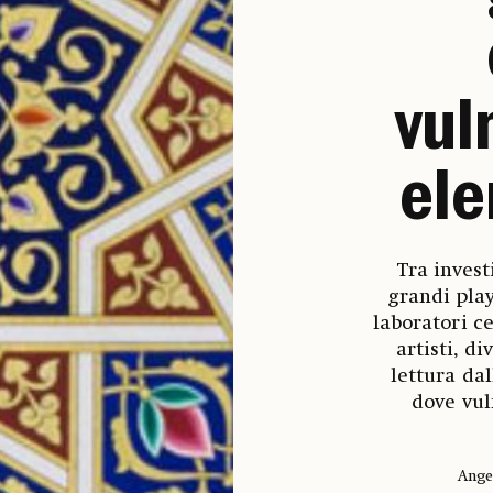
vul
ele
Tra invest
grandi play
laboratori c
artisti, d
lettura da
dove vul
Ange