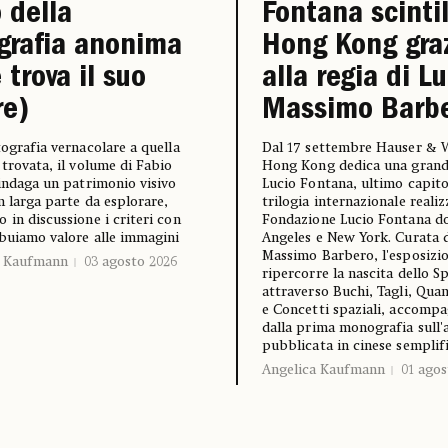
 della
Fontana scintil
grafia anonima
Hong Kong gra
 trova il suo
alla regia di L
re)
Massimo Barb
tografia vernacolare a quella
Dal 17 settembre Hauser & 
 trovata, il volume di Fabio
Hong Kong dedica una grand
 indaga un patrimonio visivo
Lucio Fontana, ultimo capito
n larga parte da esplorare,
trilogia internazionale realiz
 in discussione i criteri con
Fondazione Lucio Fontana d
ibuiamo valore alle immagini
Angeles e New York. Curata 
Massimo Barbero, l'esposizi
a Kaufmann
03 agosto 2026
ripercorre la nascita dello S
attraverso Buchi, Tagli, Qua
e Concetti spaziali, accomp
dalla prima monografia sull'a
pubblicata in cinese semplif
Angelica Kaufmann
01 agos