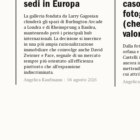
caso
sedi in Europa
foto
La galleria fondata da Larry Gagosian
chiuderà gli spazi di Burlington Arcade
(che
a Londra e di Rheinsprung a Basilea,
valo
mantenendo però i principali hub
internazionali. La decisione si inserisce
in una più ampia razionalizzazione
Dalla fo
immobiliare che coinvolge anche David
orfana e
Zwirner e Pace, segnale di un mercato
Castelli
sempre più orientato all'efficienza
ancora i
piuttosto che all'espansione
mettendo
indiscriminata.
cui attr
Angelica Kaufmann
04 agosto 2026
Angelic