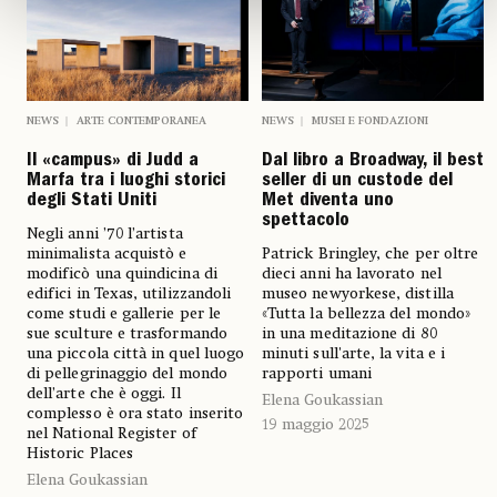
NEWS
ARTE CONTEMPORANEA
NEWS
MUSEI E FONDAZIONI
Il «campus» di Judd a
Dal libro a Broadway, il best
Marfa tra i luoghi storici
seller di un custode del
degli Stati Uniti
Met diventa uno
spettacolo
Negli anni ’70 l’artista
minimalista acquistò e
Patrick Bringley, che per oltre
modificò una quindicina di
dieci anni ha lavorato nel
edifici in Texas, utilizzandoli
museo newyorkese, distilla
come studi e gallerie per le
«Tutta la bellezza del mondo»
sue sculture e trasformando
in una meditazione di 80
una piccola città in quel luogo
minuti sull'arte, la vita e i
di pellegrinaggio del mondo
rapporti umani
dell’arte che è oggi. Il
Elena Goukassian
complesso è ora stato inserito
19 maggio 2025
nel National Register of
Historic Places
Elena Goukassian