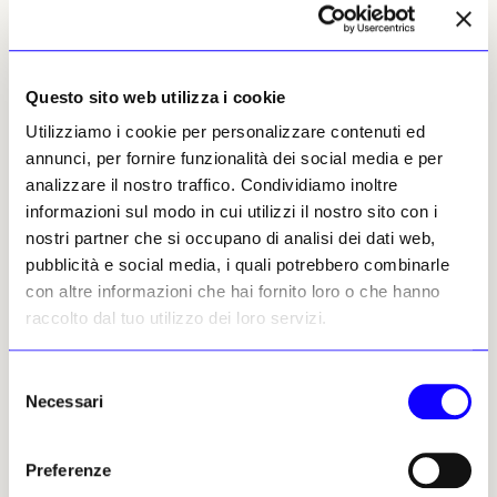
Elena Goukassian, 29 agosto
2023 | © Riproduzione
riservata
Questo sito web utilizza i cookie
Utilizziamo i cookie per personalizzare contenuti ed
annunci, per fornire funzionalità dei social media e per
analizzare il nostro traffico. Condividiamo inoltre
informazioni sul modo in cui utilizzi il nostro sito con i
Elena Goukassian
nostri partner che si occupano di analisi dei dati web,
Leggi i suoi articoli
pubblicità e social media, i quali potrebbero combinarle
con altre informazioni che hai fornito loro o che hanno
raccolto dal tuo utilizzo dei loro servizi.
Altri articoli dell'autore
Selezione
Necessari
del
consenso
Preferenze