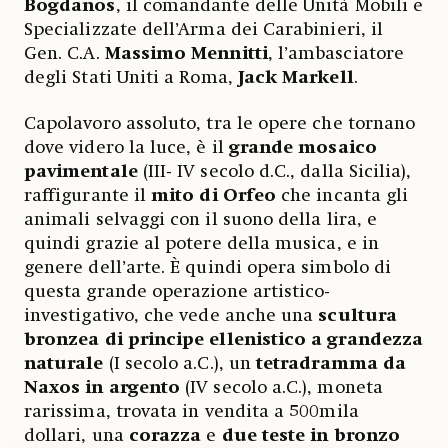
Bogdanos
, il comandante delle Unità Mobili e
Specializzate dell’Arma dei Carabinieri, il
Gen. C.A.
Massimo Mennitti
, l’ambasciatore
degli Stati Uniti a Roma,
Jack Markell
.
Capolavoro assoluto, tra le opere che tornano
dove videro la luce, è il
grande mosaico
pavimentale
(III- IV secolo d.C., dalla Sicilia),
raffigurante il
mito di Orfeo
che incanta gli
animali selvaggi con il suono della lira, e
quindi grazie al potere della musica, e in
genere dell’arte. È quindi opera simbolo di
questa grande operazione artistico-
investigativo, che vede anche una
scultura
bronzea di principe ellenistico a grandezza
naturale
(I secolo a.C.), un
tetradramma da
Naxos in argento
(IV secolo a.C.), moneta
rarissima, trovata in vendita a 500mila
dollari, una
corazza
e
due teste in bronzo