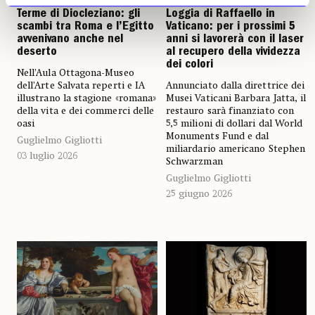
Terme di Diocleziano: gli
Loggia di Raffaello in
scambi tra Roma e l’Egitto
Vaticano: per i prossimi 5
avvenivano anche nel
anni si lavorerà con il laser
deserto
al recupero della vividezza
dei colori
Nell’Aula Ottagona-Museo
dell’Arte Salvata reperti e IA
Annunciato dalla direttrice dei
illustrano la stagione «romana»
Musei Vaticani Barbara Jatta, il
della vita e dei commerci delle
restauro sarà finanziato con
oasi
5,5 milioni di dollari dal World
Monuments Fund e dal
Guglielmo Gigliotti
miliardario americano Stephen
03 luglio 2026
Schwarzman
Guglielmo Gigliotti
25 giugno 2026