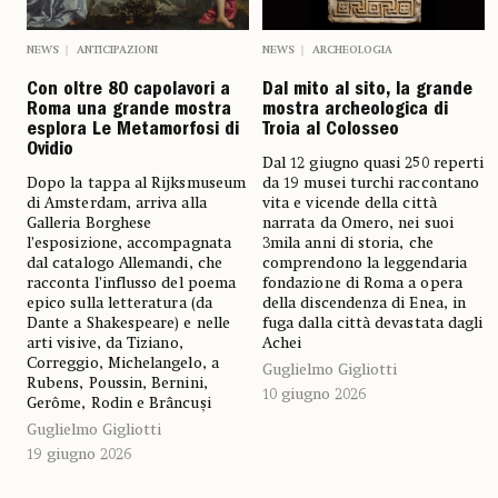
NEWS
ANTICIPAZIONI
NEWS
ARCHEOLOGIA
Con oltre 80 capolavori a
Dal mito al sito, la grande
Roma una grande mostra
mostra archeologica di
esplora Le Metamorfosi di
Troia al Colosseo
Ovidio
Dal 12 giugno quasi 250 reperti
Dopo la tappa al Rijksmuseum
da 19 musei turchi raccontano
di Amsterdam, arriva alla
vita e vicende della città
Galleria Borghese
narrata da Omero, nei suoi
l’esposizione, accompagnata
3mila anni di storia, che
dal catalogo Allemandi, che
comprendono la leggendaria
racconta l’influsso del poema
fondazione di Roma a opera
epico sulla letteratura (da
della discendenza di Enea, in
Dante a Shakespeare) e nelle
fuga dalla città devastata dagli
arti visive, da Tiziano,
Achei
Correggio, Michelangelo, a
Guglielmo Gigliotti
Rubens, Poussin, Bernini,
10 giugno 2026
Gerôme, Rodin e Brâncuși
Guglielmo Gigliotti
19 giugno 2026