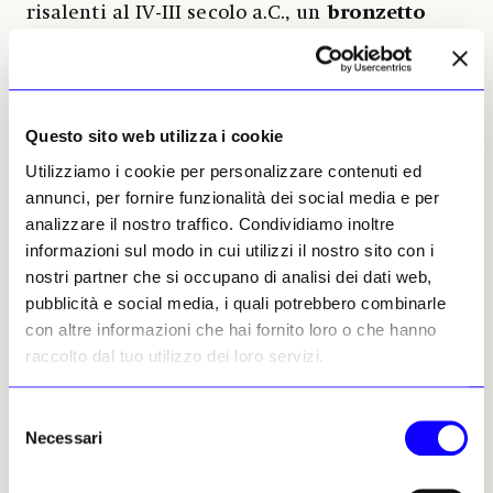
risalenti al IV-III secolo a.C., un
bronzetto
umbro
raffigurante un guerriero,
monete in
oro e in argento
. Sono tutti lavori esposti
insieme con centinaia di altri capolavori,
provento di scavi clandestini, tra cui vasi
Questo sito web utilizza i cookie
villanoviani, buccheri e lastre dipinte
Utilizziamo i cookie per personalizzare contenuti ed
etrusche, anfore e crateri apuli, coppe in
annunci, per fornire funzionalità dei social media e per
argento, teste in marmo e bronzo, interi
analizzare il nostro traffico. Condividiamo inoltre
corredi funerari antichi, ma anche
informazioni sul modo in cui utilizzi il nostro sito con i
pergamene medievali. Massimo Osanna ne è
nostri partner che si occupano di analisi dei dati web,
convinto: «
Si scrive oggi, grazie allo straordinario
pubblicità e social media, i quali potrebbero combinarle
lavoro del Comando dei Carabinieri Tpc, un nuovo
con altre informazioni che hai fornito loro o che hanno
capitolo nell’appassionante storia dei recuperi dei beni
raccolto dal tuo utilizzo dei loro servizi.
culturali
».
Selezione
Guglielmo Gigliotti, 29 maggio
Necessari
del
2024 | © Riproduzione
riservata
consenso