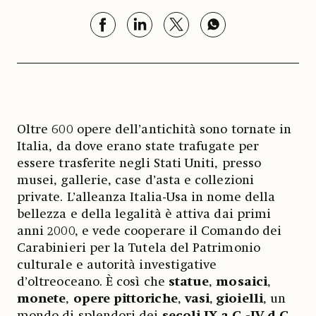
Oltre 600 opere dell’antichità sono tornate in
Italia, da dove erano state trafugate per
essere trasferite negli Stati Uniti, presso
musei, gallerie, case d’asta e collezioni
private. L’alleanza Italia-Usa in nome della
bellezza e della legalità è attiva dai primi
anni 2000, e vede cooperare il Comando dei
Carabinieri per la Tutela del Patrimonio
culturale e autorità investigative
d’oltreoceano. È così che
statue
,
mosaici
,
monete
,
opere pittoriche
,
vasi
,
gioielli
, un
mondo di splendori dei
secoli IX a.C.-IV d.C.
,