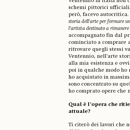
Ventennio in Italia non ci
schemi pittorici ufficia
però, facevo autocritica. 
storia dell’arte per formare un
l’artista destinato a rimanere 
accompagnato fin dal pr
cominciato a comprare a
ritrovare quegli stessi va
Ventennio, nell’arte sto
alla mia esistenza e ovv
poi in qualche modo ho 
ho acquistato in massima
sono concentrato su quel
ho comprato opere che n
Qual è l’opera che riti
attuale?
Ti citerò dei lavori che 