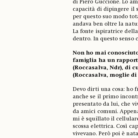
di Piero Guccione. Lo am
capacità di dipingere il 
per questo suo modo tot
andava ben oltre la nat
La fonte ispiratrice del
dentro. In questo senso 
Non ho mai conosciuto
famiglia ha un rapport
(Roccasalva, Ndr), di c
(Roccasalva, moglie di
Devo dirti una cosa: ho 
anche se il primo incont
presentato da lui, che vi
da amici comuni. Appena 
mi è squillato il cellula
scossa elettrica. Così c
vivevano. Però poi è nata