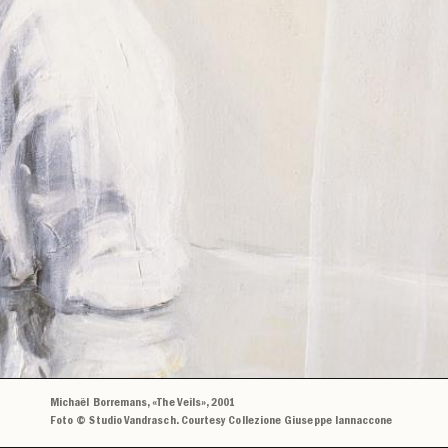
Michaël Borremans, «The Veils», 2001
Foto © Studio Vandrasch. Courtesy Collezione Giuseppe Iannaccone