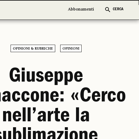
Abbonamenti
Abbonamenti
CERCA
CERCA
OPINIONI & RUBRICHE
OPINIONI
Giuseppe
naccone: «Cerco
nell’arte la
sublimazione