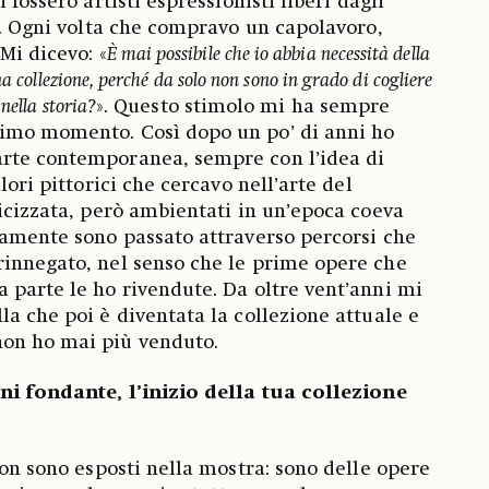
 fossero artisti espressionisti liberi dagli
li. Ogni volta che compravo un capolavoro,
Mi dicevo: «
È mai possibile che io abbia necessità della
a collezione, perché da solo non sono in grado di cogliere
nella storia?
». Questo stimolo mi ha sempre
imo momento. Così dopo un po’ di anni ho
rte contemporanea, sempre con l’idea di
lori pittorici che cercavo nell’arte del
ricizzata, però ambientati in un’epoca coeva
iamente sono passato attraverso percorsi che
rinnegato, nel senso che le prime opere che
 parte le ho rivendute. Da oltre vent’anni mi
la che poi è diventata la collezione attuale e
on ho mai più venduto.
eni fondante, l’inizio della tua collezione
non sono esposti nella mostra: sono delle opere