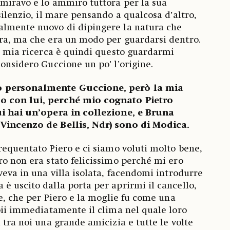
miravo e lo ammiro tuttora per la sua
silenzio, il mare pensando a qualcosa d’altro,
almente nuovo di dipingere la natura che
ura, ma che era un modo per guardarsi dentro.
la mia ricerca è quindi questo guardarmi
considero Guccione un po’ l’origine.
 personalmente Guccione, però la mia
o con lui, perché mio cognato Pietro
ui hai un’opera in collezione, e Bruna
 Vincenzo de Bellis, Ndr) sono di Modica.
frequentato Piero e ci siamo voluti molto bene,
ro non era stato felicissimo perché mi ero
veva in una villa isolata, facendomi introdurre
è uscito dalla porta per aprirmi il cancello,
re, che per Piero e la moglie fu come una
apii immediatamente il clima nel quale loro
 tra noi una grande amicizia e tutte le volte